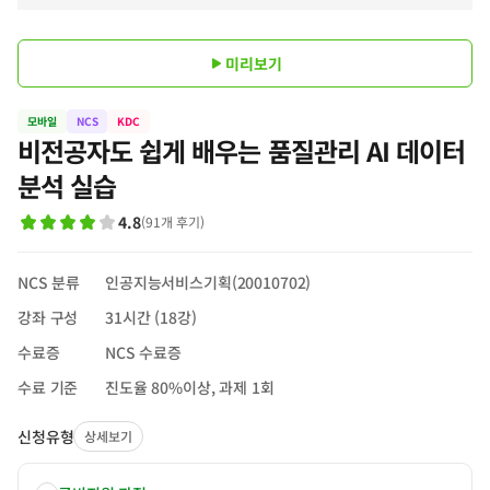
미리보기
모바일
NCS
KDC
비전공자도 쉽게 배우는 품질관리 AI 데이터
분석 실습
4.8
(
91
개 후기
)
NCS 분류
인공지능서비스기획(20010702)
강좌 구성
31시간 (18강)
수료증
NCS 수료증
수료 기준
진도율 80%이상, 과제 1회
신청유형
상세보기