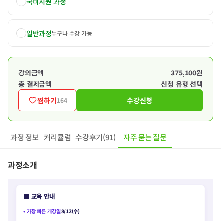
국비지원 과정
일반과정
누구나 수강 가능
강의금액
375,100원
총 결제금액
신청 유형 선택
찜하기
수강신청
164
과정 정보
커리큘럼
수강후기(91)
자주 묻는 질문
과정소개
■ 교육 안내
• 가장 빠른 개강일
8/12(수)