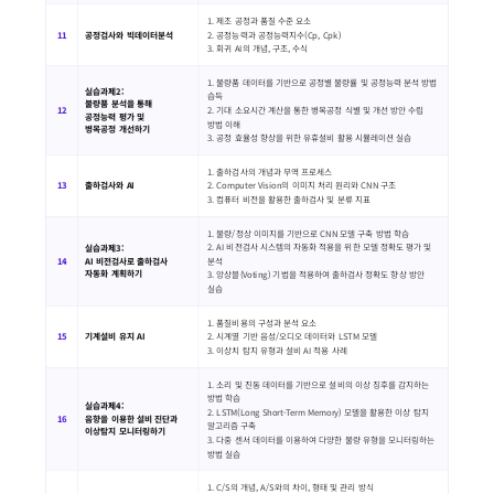
1. 제조 공정과 품질 수준 요소
11
공정검사와 빅데이터분석
2. 공정능력과 공정능력지수(Cp, Cpk)
3. 회귀 AI의 개념, 구조, 수식
1. 불량품 데이터를 기반으로 공정별 불량률 및 공정능력 분석 방법
실습과제2:
습득
불량품 분석을 통해
12
2. 기대 소요시간 계산을 통한 병목공정 식별 및 개선 방안 수립
공정능력 평가 및
방법 이해
병목공정 개선하기
3. 공정 효율성 향상을 위한 유휴설비 활용 시뮬레이션 실습
1. 출하검사의 개념과 무역 프로세스
13
출하검사와 AI
2. Computer Vision의 이미지 처리 원리와 CNN 구조
3. 컴퓨터 비전을 활용한 출하검사 및 분류 지표
1. 불량/정상 이미지를 기반으로 CNN 모델 구축 방법 학습
2. AI 비전검사 시스템의 자동화 적용을 위한 모델 정확도 평가 및
실습과제3:
14
AI 비전검사로 출하검사
분석
자동화 계획하기
3. 앙상블(Voting) 기법을 적용하여 출하검사 정확도 향상 방안
실습
1. 품질비용의 구성과 분석 요소
15
기계설비 유지 AI
2. 시계열 기반 음성/오디오 데이터와 LSTM 모델
3. 이상치 탐지 유형과 설비 AI 적용 사례
1. 소리 및 진동 데이터를 기반으로 설비의 이상 징후를 감지하는
방법 학습
실습과제4:
2. LSTM(Long Short-Term Memory) 모델을 활용한 이상 탐지
음향을 이용한 설비 진단과
16
알고리즘 구축
이상탐지 모니터링하기
3. 다중 센서 데이터를 이용하여 다양한 불량 유형을 모니터링하는
방법 실습
1. C/S의 개념, A/S와의 차이, 형태 및 관리 방식