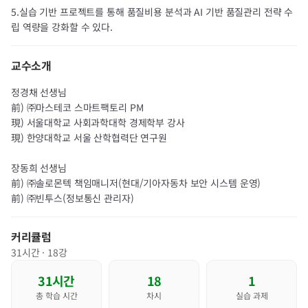
5.실습 기반 프로젝트를 통해 품질비용 분석과 AI 기반 품질관리 전략 수
립 역량을 강화할 수 있다.
교수소개
정경채 선생님
前) ㈜마스테코 스마트팩토리 PM
現) 서울대학교 사회과학대학 경제학부 강사
現) 한양대학교 서울 산학협력단 연구원
장동희 선생님
前) ㈜솔로몬텍 책임매니저(현대/기아자동차 보안 시스템 운영)
前) ㈜빈투스(정보통신 관리자)
커리큘럼
31
시간 ·
18
강
31
시간
18
1
총 학습 시간
차시
실습 과제