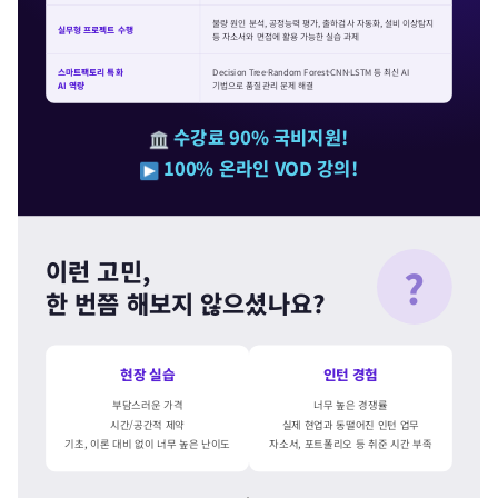
불량 원인 분석, 공정능력 평가, 출하검사 자동화, 설비 이상탐지
실무형 프로젝트 수행
등 자소서와 면접에 활용 가능한 실습 과제
스마트팩토리 특화
Decision Tree·Random Forest·CNN·LSTM 등 최신 AI
AI 역량
기법으로 품질관리 문제 해결
수강료 90% 국비지원!
100% 온라인 VOD 강의!
이런 고민,
?
한 번쯤 해보지 않으셨나요?
현장 실습
인턴 경험
부담스러운 가격
너무 높은 경쟁률
시간/공간적 제약
실제 현업과 동떨어진 인턴 업무
기초, 이론 대비 없이 너무 높은 난이도
자소서, 포트폴리오 등 취준 시간 부족