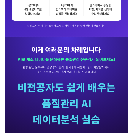
고용24에서
고용24에서
윈스펙에서 동일한
내일배움카드를
윈스펙의 국비지원
과정, 회차를 선택해
발급받으세요
과정을 신청하세요
수강신청하세요
※ 반드시 두 개 사이트에서 모두 신청하셔야 최종 수강 신청이 완료됩니다!
이제 여러분의 차례입니다
!
AI로 제조 데이터를 분석하는
품질관리 전문가
가 되어보세요!
불량 원인 분석부터 공정능력 평가, 출하검사 자동화, 설비 이상탐지까지!
실무 포트폴리오를 단기간에 완성할 수 있습니다
비전공자도 쉽게 배우는
품질관리 AI
데이터분석 실습