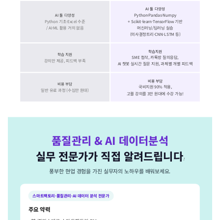
AI 툴 다양성
Python·Pandas·Numpy
AI 툴 다양성
Python 기초·Excel 수준
+ Scikit-learn·TensorFlow 기반
/ AI·ML 활용 거의 없음
머신러닝/딥러닝 실습
(의사결정트리·CNN·LSTM 등)
학습지원
학습 지원
SME 첨삭, 카톡방 질의응답,
강의만 제공, 피드백 부족
AI 챗봇 실시간 질문 지원, 과제별 개별 피드백
비용 부담
비용 부담
국비지원 90% 적용,
일반 유료 과정 (수십만 원대)
고퀄 강의를 3만 원대에 수강 가능!
품질관리 & AI 데이터분석
실무 전문가가 직접 알려드립니다
!
풍부한 현업 경험을 가진 실무자의 노하우를 배워보세요.
스마트팩토리·품질관리·AI 데이터 분석 전문가
주요 약력