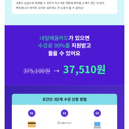
내용도 실습으로 접해볼 수 있어서 자소서랑 면접에 써먹을 소재가 생긴 것 같아
뿌듯합니다! 현직자 강의라 실무에도 큰 도움이 될 거 같아요!
내일배움카드
가 있으면
수강료 90%를
지원받고
들을 수 있어요
!
37,510원
375,100원
→
초간단 3단계 수강 신청 방법
01
02
03