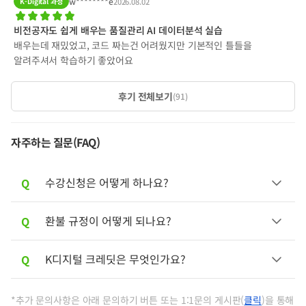
w********e
K-Digital 과정
2026.08.02
비전공자도 쉽게 배우는 품질관리 AI 데이터분석 실습
배우는데 재밌었고, 코드 짜는건 어려웠지만 기본적인 틀들을
알려주셔서 학습하기 좋았어요
후기 전체보기
(
91
)
자주하는 질문(FAQ)
Q
수강신청은 어떻게 하나요?
Q
환불 규정이 어떻게 되나요?
A
최우선적으로 내일배움카드를 발급 받으셔
야합니다.
실물 카드를 받으신 이후 고용24 수강신청과
Q
K디지털 크레딧은 무엇인가요?
A
수강 전일까지 수강취소 가능하며, 이후에는
윈스펙 수강신청 및 결제까지 진행이 필요합
수강 기간에 따라 환불 금액이 변동됩니다.
니다.
A
*추가 문의사항은 아래 문의하기 버튼 또는 1:1문의 게시판(
클릭
)을 통해
지원내용
1:1문의 게시판