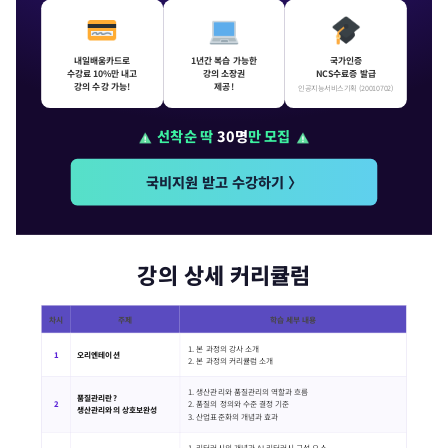
내일배움카드로
1년간 복습 가능한
국가인증
수강료 10%만 내고
강의 소장권
NCS수료증 발급
강의 수강 가능!
제공!
인공지능서비스기획 (20010702)
선착순 딱
30명
만 모집
국비지원 받고 수강하기 〉
강의 상세 커리큘럼
차시
주제
학습 세부 내용
1. 본 과정의 강사 소개
오리엔테이션
1
2. 본 과정의 커리큘럼 소개
1. 생산관리와 품질관리의 역할과 흐름
품질관리란?
2
2. 품질의 정의와 수준 결정 기준
생산관리와의 상호보완성
3. 산업표준화의 개념과 효과
1. 리터러시의 개념과 AI 리터러시 구성 요소