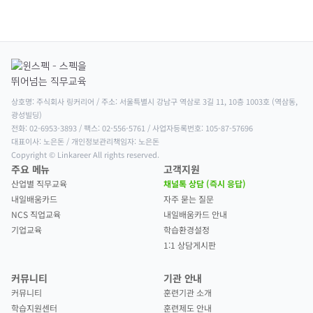
상호명: 주식회사 링커리어 / 주소: 서울특별시 강남구 역삼로 3길 11, 10층 1003호 (역삼동, 
광성빌딩)

전화: 02-6953-3893 / 팩스: 02-556-5761 / 사업자등록번호: 105-87-57696

대표이사: 노은돈 / 개인정보관리책임자: 노은돈

Copyright © Linkareer All rights reserved.
주요 메뉴
고객지원
산업별 직무교육
채널톡 상담 (즉시 응답)
내일배움카드
자주 묻는 질문
NCS 직업교육
내일배움카드 안내
기업교육
학습환경설정
1:1 상담게시판
커뮤니티
기관 안내
커뮤니티
훈련기관 소개
학습지원센터
훈련제도 안내