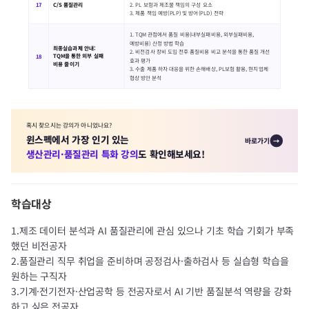
17
C/S 품질관리
2. PL 보험과 제조물 책임의 구성 요소
3. 제품 책임 예방(PLP) 및 방어(PLD) 전략
1. TQM 관점에서 품질 비용(내부실패비용, 외부실패비용,
예방비용) 산정 방법 학습
최종실습과제 안내:
2. 비전검사 장비 도입 전후 품질비용 비교 분석을 통한 품질 개선
TQM을 통한 외부 실패
18
효과 평가
비용 줄이기
3. 수출 제품 하자 대응을 위한 손해배상, PL보험 활용, 현지업체
협상 방안 분석
혹시 찾으시는 강의가 아니었나요?
윈스펙에서 가장 인기 있는
바로가기
→
생산관리·품질관리 특화 강의
도 확인해보세요!
학습대상
1.제조 데이터 분석과 AI 품질관리에 관심 있으나 기초 학습 기회가 부족
했던 비전공자
2.품질관리 직무 취업을 준비하며 공정검사·출하검사 등 실습형 학습을
원하는 구직자
3.기계·전기전자·산업공학 등 전공자로서 AI 기반 품질분석 역량을 강화
하고 싶은 전공자