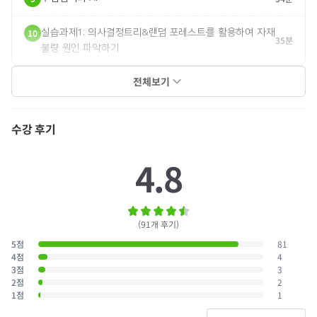
10
실습과제1: 의사결정트리&랜덤 포레스트를 활용하여 자재
35분
불량 원인 파악하기
전체보기
수강 후기
4.8
(
91
개 후기
)
5
점
81
4
점
4
3
점
3
2
점
2
1
점
1