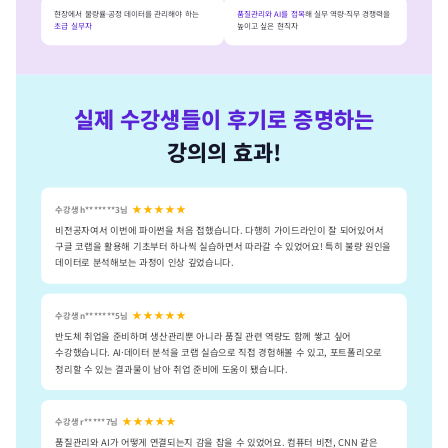
현장에서 불량률·공정 데이터를 관리해야 하는
품질관리와 AI를 접목
해 실무 역량·직무 경쟁력을
초급 실무자
높이고 싶은 현직자
실제 수강생들이 후기로 증명하는
강의의 효과!
★★★★★
수강생 h*******3님
비전공자여서 이번에 파이썬을 처음 접했습니다. 다행히 가이드라인이 잘 되어있어서
구글 코랩을 활용해 기초부터 하나씩 실습하면서 따라갈 수 있었어요! 특히 불량 원인을
데이터로 분석해보는 과정이 인상 깊었습니다.
★★★★★
수강생 n*******5님
반도체 취업을 준비하며 생산관리뿐 아니라 품질 관련 역량도 함께 쌓고 싶어
수강했습니다. AI·데이터 분석을 코랩 실습으로 직접 경험해볼 수 있고, 포트폴리오로
정리할 수 있는 결과물이 남아 취업 준비에 도움이 됐습니다.
★★★★★
수강생 r*****7님
품질관리와 AI가 어떻게 연결되는지 감을 잡을 수 있었어요. 컴퓨터 비전, CNN 같은