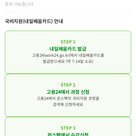
[자부담금 환불 기준]
문의 가능합니다.
국민내일배움카드 훈련비 지원 한도(5년간
▶ 신청 안내 페이지 참고하고 카드발급 안내 받기
학습 시작 전(개강 전일): 100% 환불
300~500만원) 외 50만원(지급 후 1년 한도)
학습 시작 후부터 학습기간 1/3 경과 전까지: 자부
의 크레딧 추가 지급됩니다.
국비지원(내일배움카드) 안내
담금 2/3에 해당하는 금액
추가 지급된 크레딧은 「K-디지털 기초역량
학습기간 1/3 경과 후부터 1/2 경과 전까지: 자부
훈련」수강에만 사용 가능하며, 훈련생은 훈
담금 1/2에 해당하는 금액
STEP 1
련비의 10%를 부담해야 합니다.
1/2 경과 후: 환불 없음
내일배움카드 발급
(유효기간은 지급일로부터 기산)
고용24(work24.go.kr)에서 내일배움카드를
크레딧 잔액이 남은 경우 1회에 한하여 잔액을 초과
[K크레딧 취소(중도포기) 패널티 규정]
발급받으세요 (약 7-14일 소요)
하는 훈련도 추가부담없이 수강 가능
중도포기 및 미수료 시 1회 4만원, 2회 이상
[예시] 크레딧 잔액이 10만원이고, 수강을 희망하
은 10만원 차감
는 과정 훈련비가 20만원인 경우
출결부정·부정수급의 경우 크레딧 잔액 전액 차감
STEP 2
진도율 80% 이상 시, 중도포기 불가
크레딧 10만원 사용 + 자부담 2만원(훈련비의
고용24에서 과정 신청
10%)만으로 수강 가능
고용24에서 윈스펙의 국비지원 과정을
검색해 신청하세요
수강횟수 제한
지급된 크레딧 소진 시 까지 제한없이 수강
가능하며 일반훈련과정 수강은 불가합니다.
STEP 3
디지털 기초역량훈련과정 내 수강 횟수 제한
윈스펙에서 수강신청