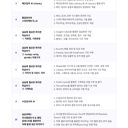
3
제조업과 AI Literacy
2. 제조업에서의 Data Literacy 및 AI Literacy 활용 방식
3. 제조 데이터 유형과 품질관리·경영에의 적용
1. MES, SCM, ERP 시스템의 정의와 기능
품질관리와
4
2. 스마트팩토리에서의 인공지능 기술 활용
스마트팩토리, AI
3. 지도학습, 비지도학습, 인공신경망의 개념
1. Google Colab을 활용한 실습환경 구성
실습에 필요한 파이썬
5
학습하기
2. 자료형, 조건문, 반복문, 함수 기본 개념
① 자료형, 기본문법
3. 클래스, 모듈, 라이브러리 구조 이해
실습에 필요한 파이썬
1. NumPy 배열 생성 및 속성 이해
학습하기
2. Pandas Series와 DataFrame 구조 이해
6
② numpy array,
3. 데이터 파일 입출력 및 조작 방법 습득
pandas 자료구조
1. Matplotlib 시각화 도구를 활용한 다양한 그래프 유형 이해
실습에 필요한 파이썬
7
학습하기
2. Librosa 라이브러리를 통한 오디오 신호 처리 기초 학습
③ 이미지 및 사운드 처리
3. 파형, 스펙트로그램 등 오디오 시각화 기법 습득
1. Scikit Learn을 활용한 기계학습 모델 구축 및 평가
실습에 필요한 파이썬
8
학습하기
2. TensorFlow를 활용한 딥러닝 모델 기초 이해
④ 기계학습
3. 데이터 전처리 및 교차검증 기법 학습
1. 수입검사의 절차와 검사 방식
9
수입검사와 AI
2. 범주화 AI의 개념과 적용 사례
3. 로지스틱 회귀와 결정 트리의 분류 알고리즘 원리
1. 의사결정트리(Decision Tree)와 랜덤포레스트(Random
실습과제1:
Forest) 모델 구조 및 원리 이해
의사결정트리 & 랜덤
10
포레스트를 활용하여
2. 자재 불량 데이터를 활용한 머신러닝 기반 불량 원인 분석 실습
자재 불량 원인 파악하기
3. 모델 성능 평가 및 최적화(pruning) 방법 학습