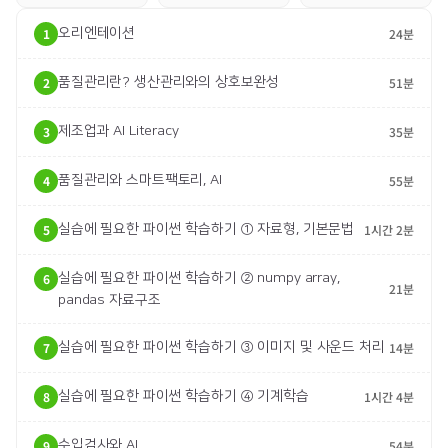
1
오리엔테이션
24분
2
품질관리란? 생산관리와의 상호보완성
51분
3
제조업과 AI Literacy
35분
4
품질관리와 스마트팩토리, AI
55분
5
실습에 필요한 파이썬 학습하기 ① 자료형, 기본문법
1시간 2분
6
실습에 필요한 파이썬 학습하기 ② numpy array,
21분
pandas 자료구조
7
실습에 필요한 파이썬 학습하기 ③ 이미지 및 사운드 처리
14분
8
실습에 필요한 파이썬 학습하기 ④ 기계학습
1시간 4분
9
수입검사와 AI
54분