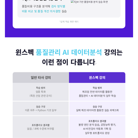
품질비용 구조를 분석해
검사 방식별
비용 비교 및 품질 개선 의사결정
실습
*실제 학습 화면 예시
윈스펙
품질관리 AI 데이터분석
강의는
이런 점이 다릅니다
!
일반 타사 강의
윈스펙 강의
학습 범위
학습 범위
업종 특화
제조업 전반 데이터를 활용한
(특정 산업 관련 강의)
품질관리 + AI 데이터분석 실무 학습
실습 구성
실습 구성
이론 위주 + Python 기초 일부
실제 제조 데이터셋 활용한 실습 과제 5회
포트폴리오 결과물
불량 원인 분석 실습, 공정능력 평가,
포트폴리오 결과물
없음 / 과제 수준에 머무름
AI 비전검사 자동화 기획 등
실무형 포트폴리오 완성