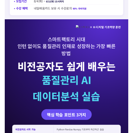
• 모집기간
8/4(화) ~
8/11(화) 15시까지
• 수강 혜택
내일배움카드 보유 시 수강료의
90% 국비지원
× K-디지털 기초역량 훈련
스마트팩토리 시대
인턴 없이도 품질관리 인재로 성장하는 가장 빠른
방법
!
비전공자도 쉽게 배우는
품질관리 AI
데이터분석 실습
핵심 학습 포인트 3가지
비전공자도 시작 가능
Python·Pandas·Numpy 기초부터 차근차근 실습