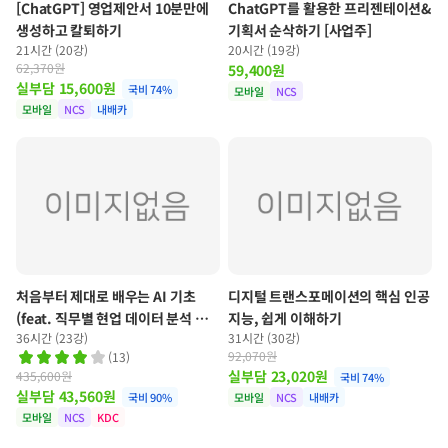
[ChatGPT] 영업제안서 10분만에
ChatGPT를 활용한 프리젠테이션&
생성하고 칼퇴하기
기획서 순삭하기 [사업주]
21시간 (20강)
20시간 (19강)
62,370원
59,400
원
실부담
15,600
원
국비
74
%
모바일
NCS
모바일
NCS
내배카
처음부터 제대로 배우는 AI 기초
디지털 트랜스포메이션의 핵심 인공
(feat. 직무별 현업 데이터 분석 실
지능, 쉽게 이해하기
36시간 (23강)
31시간 (30강)
습)
92,070원
(
13
)
실부담
23,020
원
435,600원
국비
74
%
실부담
43,560
원
국비
90
%
모바일
NCS
내배카
모바일
NCS
KDC