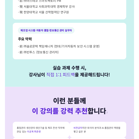
- 前 ㈜마스테코 스마트팩토리 PM
- 現 서울대학교 사회과학대학 경제학부 강사
- 現 한양대학교 서울 산학협력단 연구원
제조업 시스템·자동차 품질·정보통신 관리 실무자
주요 약력
- 前 ㈜솔로몬텍 책임매니저 (현대/기아자동차 보안 시스템 운영)
- 前 ㈜빈투스 (정보통신 관리자)
실습 과제 수행 시,
강사님이
직접 1:1 피드백
을 제공해드립니다!
이런 분들께
이 강의를 강력 추천
합니다
!
품질관리·생산관리·생산기술 등 제조 전반 직무에
비전공자
지만 데이터 분석과 AI 품질관리 역량을
관심 있는
이공계 취준생
쌓고 싶은 분