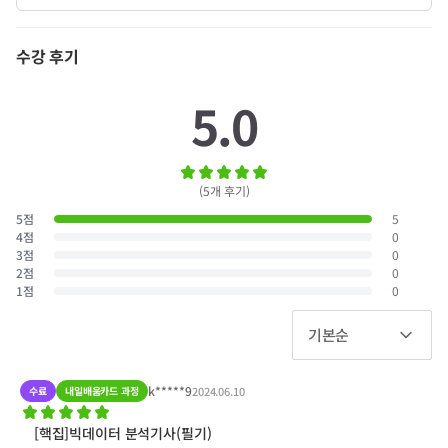
수강 후기
5.0
(
5
개 후기
)
5
점
5
4
점
0
3
점
0
2
점
0
1
점
0
기본순
k*****9
수료
내일배움카드 과정
2024.06.10
[핵집]빅데이터 분석기사(필기)