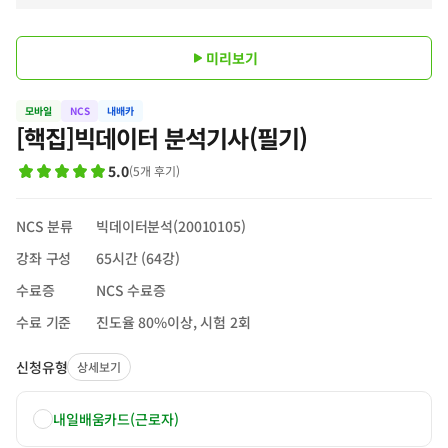
미리보기
모바일
NCS
내배카
[핵집]빅데이터 분석기사(필기)
5.0
(
5
개 후기
)
NCS 분류
빅데이터분석(20010105)
강좌 구성
65시간 (64강)
수료증
NCS 수료증
수료 기준
진도율 80%이상, 시험 2회
신청유형
상세보기
내일배움카드(근로자)