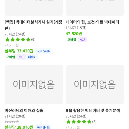
[핵집] 빅데이터분석기사 실기(개정
데이터의 힘, 보건·의료 빅데이터
16시간 (15강)
판)
47,520
원
25시간 (24강)
(
9
)
모바일
NCS
74,250원
실부담
33,420
원
국비
54
%
모바일
NCS
내배카
머신러닝의 이해와 실습
R을 활용한 빅데이터 및 통계분석
21시간 (20강)
25시간 (24강)
62,370원
(
2
)
실부담
28,070
원
74,250원
국비
54
%