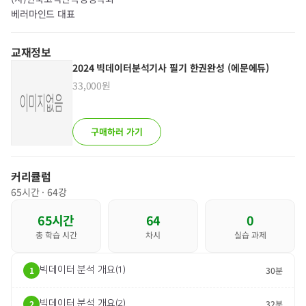
베러마인드 대표 ​
교재정보
2024 빅데이터분석기사 필기 한권완성 (에문에듀)
33,000
원
구매하러 가기
커리큘럼
65
시간 ·
64
강
65
시간
64
0
총 학습 시간
차시
실습 과제
1
빅데이터 분석 개요(1)
30분
2
빅데이터 분석 개요(2)
32분