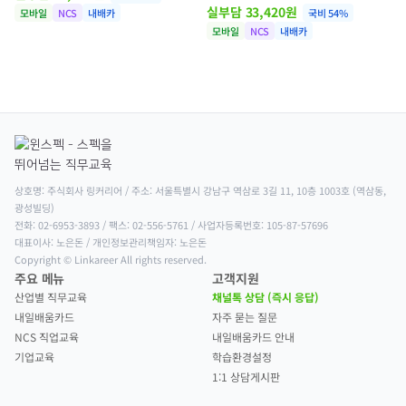
실부담
33,420
원
모바일
NCS
내배카
국비
54
%
모바일
NCS
내배카
상호명: 주식회사 링커리어 / 주소: 서울특별시 강남구 역삼로 3길 11, 10층 1003호 (역삼동, 
광성빌딩)

전화: 02-6953-3893 / 팩스: 02-556-5761 / 사업자등록번호: 105-87-57696

대표이사: 노은돈 / 개인정보관리책임자: 노은돈

Copyright © Linkareer All rights reserved.
주요 메뉴
고객지원
산업별 직무교육
채널톡 상담 (즉시 응답)
내일배움카드
자주 묻는 질문
NCS 직업교육
내일배움카드 안내
기업교육
학습환경설정
1:1 상담게시판