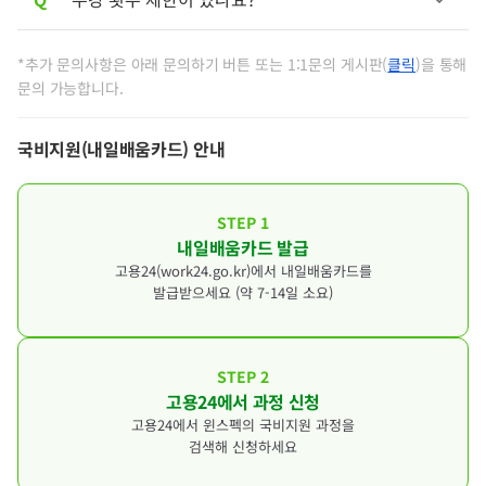
A
기존 카드에서 계좌 변경은 불가하며, 내일배
움카드를 새로 발급 받으셔야 합니다.
A
강의 횟수 제한 없이 지원 한도 내에서 수강
*추가 문의사항은 아래 문의하기 버튼 또는 1:1문의 게시판(
클릭
)을 통해
1:1문의 게시판
문의 가능합니다.
신청이 가능합니다.
자세한 내용은 아래 규정 변경 사항을 참고해
주시기 바랍니다.
국비지원(내일배움카드) 안내
■ 규정 변경 사항 (2022.07.14. 적용)
STEP 1
- 기존: 카드 발급일로부터 연간 훈련 수강 5
내일배움카드 발급
회, 동일 직종 훈련과정 3회 제한
고용24(work24.go.kr)에서 내일배움카드를
- 변경: 강의 횟수 제한 없이 지원 한도 내 수
발급받으세요 (약 7-14일 소요)
강 신청 가능
※ 변경된 규정과 관련된 문의사항은 거주 지
STEP 2
역 고용센터로 문의해 주시기 바랍니다.
고용24에서 과정 신청
고용24에서 윈스펙의 국비지원 과정을
다만,
동일 과정은 수료 여부와 관계없이 재수강이
검색해 신청하세요
될 수 있으니 유의해 주시기 바랍니다.
제한