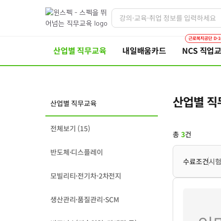
근로복지공단 D-1
산업별 직무교육
내일배움카드
NCS 직업
산업별 직
산업별 직무교육
전체보기
(
15
)
총
3
건
반도체·디스플레이
수료조건
시
모빌리티·전기차·2차전지
생산관리·품질관리·SCM