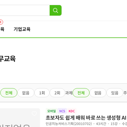
0
교육
기업교육
무교육
험
전체
없음
1회
2회
과제
전체
없음
있음
주
모바일
NCS
KDC
초보자도 쉽게 배워 바로 쓰는 생성형 AI
인공지능서비스기획(20010702)
43시간
15강
수강