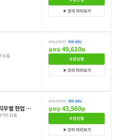
강의 미리보기
496,100원
국비
90
%
49,610
정
실부담
원
 31일
수강신청
강의 미리보기
435,600원
국비
90
%
43,560
 직무별 현업 데
실부담
원
기간 31일
수강신청
강의 미리보기