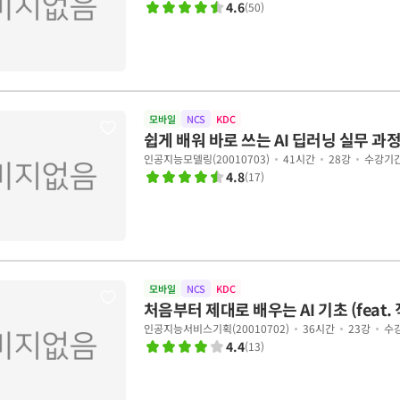
4.6
(
50
)
모바일
NCS
KDC
쉽게 배워 바로 쓰는 AI 딥러닝 실무 과
인공지능모델링(20010703)
41시간
28강
수강기간
4.8
(
17
)
모바일
NCS
KDC
처음부터 제대로 배우는 AI 기초 (feat.
이터 분석 실습)
인공지능서비스기획(20010702)
36시간
23강
수강
4.4
(
13
)