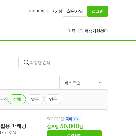
마이페이지
쿠폰함
회원가입
로그인
커뮤니티
학습지원센터
·
베스트순
관식
전체
없음
있음
500,000원
국비
90
%
50,000
 활용 마케팅
실부담
원
기간 31일
수강신청