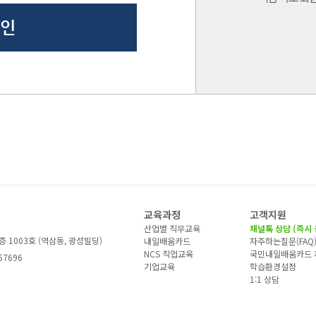
교육과정
고객지원
산업별 직무교육
채널톡 상담 (즉시 
층 1003호 (역삼동, 광성빌딩)
내일배움카드
자주하는질문(FAQ
NCS 직업교육
국민내일배움카드 
57696
기업교육
학습환경설정
1:1 상담