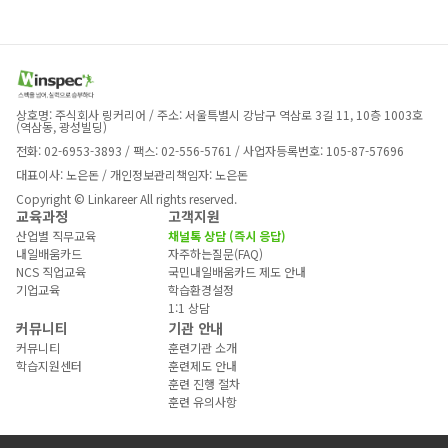
상호명: 주식회사 링커리어 / 주소: 서울특별시 강남구 역삼로 3길 11, 10층 1003호 
(역삼동, 광성빌딩)
전화: 02-6953-3893 / 팩스: 02-556-5761 / 사업자등록번호: 105-87-57696
대표이사: 노은돈 / 개인정보관리책임자: 노은돈
Copyright © Linkareer All rights reserved.
교육과정
고객지원
산업별 직무교육
채널톡 상담 (즉시 응답)
내일배움카드
자주하는질문(FAQ)
NCS 직업교육
국민내일배움카드 제도 안내
기업교육
학습환경설정
1:1 상담
커뮤니티
기관 안내
커뮤니티
훈련기관 소개
학습지원센터
훈련제도 안내
훈련 진행 절차
훈련 유의사항