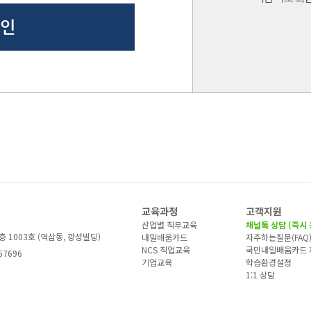
교육과정
고객지원
산업별 직무교육
채널톡 상담 (즉시 
층 1003호 (역삼동, 광성빌딩)
내일배움카드
자주하는질문(FAQ
NCS 직업교육
국민내일배움카드 
57696
기업교육
학습환경설정
1:1 상담