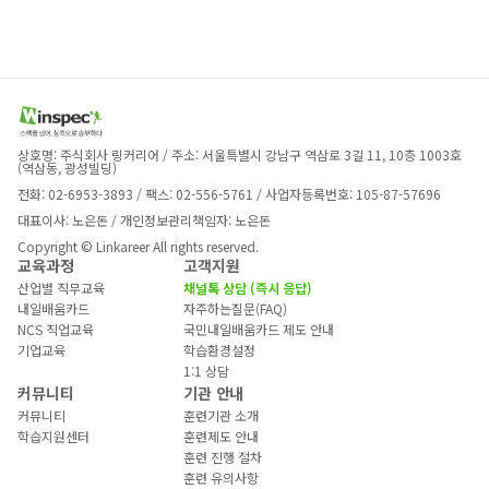
상호명: 주식회사 링커리어 / 주소: 서울특별시 강남구 역삼로 3길 11, 10층 1003호 
(역삼동, 광성빌딩)
전화: 02-6953-3893 / 팩스: 02-556-5761 / 사업자등록번호: 105-87-57696
대표이사: 노은돈 / 개인정보관리책임자: 노은돈
Copyright © Linkareer All rights reserved.
교육과정
고객지원
산업별 직무교육
채널톡 상담 (즉시 응답)
내일배움카드
자주하는질문(FAQ)
NCS 직업교육
국민내일배움카드 제도 안내
기업교육
학습환경설정
1:1 상담
커뮤니티
기관 안내
커뮤니티
훈련기관 소개
학습지원센터
훈련제도 안내
훈련 진행 절차
훈련 유의사항