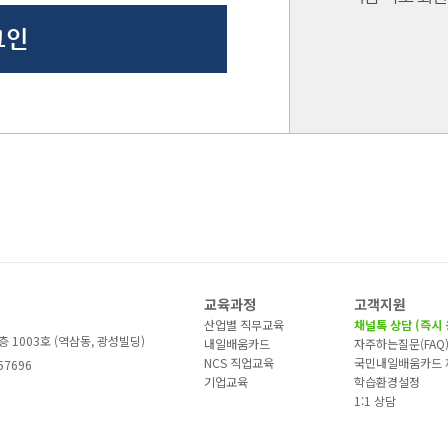
교육과정
고객지원
산업별 직무교육
채널톡 상담 (즉시 
층 1003호 (역삼동, 광성빌딩)
내일배움카드
자주하는질문(FAQ
NCS 직업교육
국민내일배움카드 
57696
기업교육
학습환경설정
1:1 상담