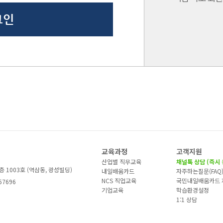
교육과정
고객지원
산업별 직무교육
채널톡 상담 (즉시 
층 1003호 (역삼동, 광성빌딩)
내일배움카드
자주하는질문(FAQ
NCS 직업교육
국민내일배움카드 
57696
기업교육
학습환경설정
1:1 상담