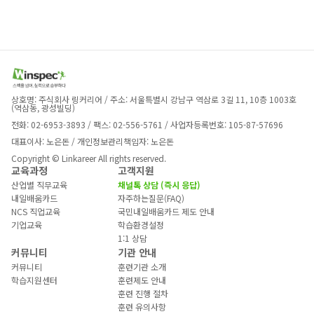
상호명: 주식회사 링커리어 / 주소: 서울특별시 강남구 역삼로 3길 11, 10층 1003호 
(역삼동, 광성빌딩)
전화: 02-6953-3893 / 팩스: 02-556-5761 / 사업자등록번호: 105-87-57696
대표이사: 노은돈 / 개인정보관리책임자: 노은돈
Copyright © Linkareer All rights reserved.
교육과정
고객지원
산업별 직무교육
채널톡 상담 (즉시 응답)
내일배움카드
자주하는질문(FAQ)
NCS 직업교육
국민내일배움카드 제도 안내
기업교육
학습환경설정
1:1 상담
커뮤니티
기관 안내
커뮤니티
훈련기관 소개
학습지원센터
훈련제도 안내
훈련 진행 절차
훈련 유의사항