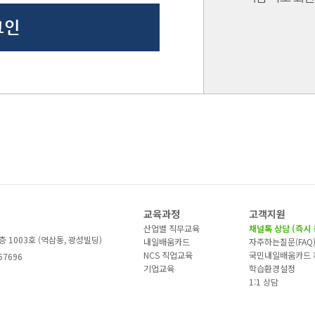
교육과정
고객지원
산업별 직무교육
채널톡 상담 (즉시 
층 1003호 (역삼동, 광성빌딩)
내일배움카드
자주하는질문(FAQ
NCS 직업교육
국민내일배움카드 
57696
기업교육
학습환경설정
1:1 상담