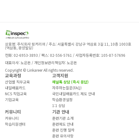
상호명: 주식회사 링커리어 / 주소: 서울특별시 강남구 역삼로 3길 11, 10층 1003호 
(역삼동, 광성빌딩)
전화: 02-6953-3893 / 팩스: 02-556-5761 / 사업자등록번호: 105-87-57696
대표이사: 노은돈 / 개인정보관리책임자: 노은돈
Copyright © Linkareer All rights reserved.
교육과정
고객지원
산업별 직무교육
채널톡 상담 (즉시 응답)
내일배움카드
자주하는질문(FAQ)
NCS 직업교육
국민내일배움카드 제도 안내
기업교육
학습환경설정
1:1 상담
커뮤니티
기관 안내
커뮤니티
훈련기관 소개
학습지원센터
훈련제도 안내
훈련 진행 절차
훈련 유의사항