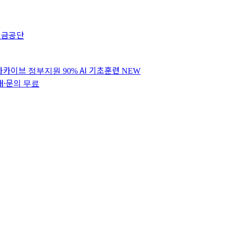
연금공단
 아카이브
AI 기초훈련
정부지원 90%
NEW
내·문의
무료