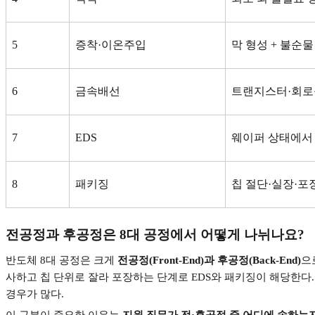
5
증착
·
이온주입
막 형성
+
불순물
6
금속배선
트랜지스터
·
회로
7
EDS
웨이퍼 상태에서 
8
패키징
칩 절단
·
실장
·
포
전공정과 후공정은
8
대 공정에서 어떻게 나뉘나요
?
반도체
8
대 공정은 크게
전공정
(Front-End)
과 후공정
(Back-End)
으
사하고 칩 단위로 잘라 포장하는 단계로
EDS
와 패키징이 해당한다
경우가 많다
.
이 구분이 중요한 이유는
지원 직무가 전
·
후공정 중 어디에 속하는