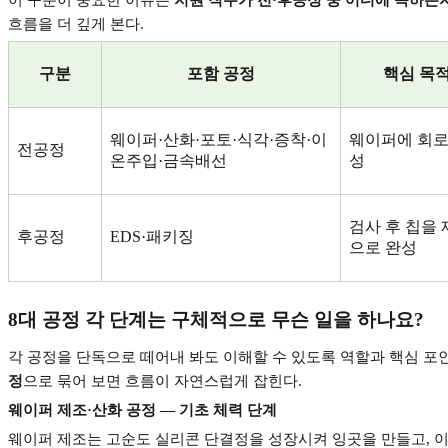
흐름을 더 깊게 본다
.
구분
포함 공정
핵심 목
웨이퍼
·
산화
·
포토
·
식각
·
증착
·
이
웨이퍼에 회로
전공정
온주입
·
금속배선
성
검사 후 칩을
후공정
EDS·
패키징
으로 완성
8
대 공정 각 단계는 구체적으로 무슨 일을 하나요
?
각 공정을 단독으로 떼어내 봐도 이해할 수 있도록 역할과 핵심 포
정
으로 묶어 보면 흐름이 자연스럽게 잡힌다
.
웨이퍼 제조
·
산화 공정
—
기초 체력 단계
웨이퍼 제조는 고순도 실리콘 단결정을 성장시켜 잉곳을 만들고
,
이