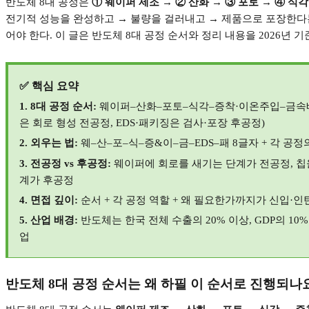
반도체
8
대 공정은
①
웨이퍼 제조
→ ②
산화
→ ③
포토
→ ④
식각
전기적 성능을 완성하고
→
불량을 걸러내고
→
제품으로 포장한다는
어야 한다
.
이 글은 반도체
8
대 공정 순서와 정리 내용을
2026
년 기
✅
핵심 요약
1. 8
대 공정 순서
:
웨이퍼
–
산화
–
포토
–
식각
–
증착
·
이온주입
–
금속
은 회로 형성 전공정
, EDS·
패키징은 검사
·
포장 후공정
)
2.
외우는 법
:
웨
–
산
–
포
–
식
–
증
&
이
–
금
–EDS–
패
8
글자
+
각 공정
3.
전공정
vs
후공정
:
웨이퍼에 회로를 새기는 단계가 전공정
,
칩
계가 후공정
4.
면접 깊이
:
순서
+
각 공정 역할
+
왜 필요한가까지가 신입
·
인
5.
산업 배경
:
반도체는 한국 전체 수출의
20%
이상
, GDP
의
10
업
반도체
8
대 공정 순서는 왜 하필 이 순서로 진행되나