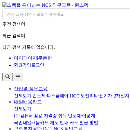
추천 검색어
최근 검색어
최근 검색 기록이 없습니다.
마이페이지
|
쿠폰함
회원가입
로그인
산업별 직무교육
전체보기
반도체·디스플레이
모빌리티·전기차·2차전
HOT
내일배움카드
전체보기
IT·컴퓨터 활용
자격증 취득
반도체·이공계
국민내일배움카드 제도 안내
카드 발급 방법
근로복지공단 D-12
NCS 직업교육