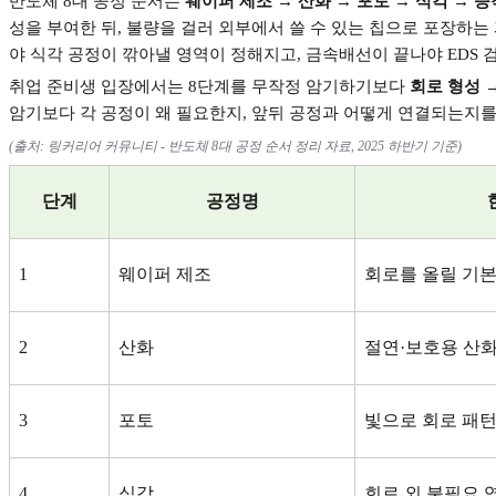
반도체
8
대 공정 순서는
웨이퍼 제조
→
산화
→
포토
→
식각
→
증
성을 부여한 뒤
,
불량을 걸러 외부에서 쓸 수 있는 칩으로 포장하는
야 식각 공정이 깎아낼 영역이 정해지고
,
금속배선이 끝나야
EDS
취업 준비생 입장에서는
8
단계를 무작정 암기하기보다
회로 형성
암기보다 각 공정이 왜 필요한지
,
앞뒤 공정과 어떻게 연결되는지를
(
출처
:
링커리어 커뮤니티
-
반도체
8
대 공정 순서 정리 자료
, 2025
하반기 기준
)
단계
공정명
1
웨이퍼 제조
회로를 올릴 기본
2
산화
절연
·
보호용 산
3
포토
빛으로 회로 패턴
4
식각
회로 외 불필요 