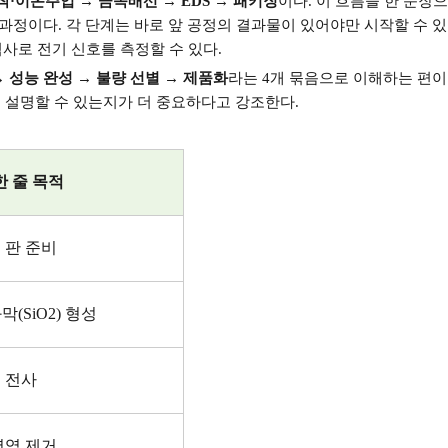
착
·
이온주입
→
금속배선
→ EDS →
패키징
이다
.
이 흐름을 한 문장
 과정이다
.
각 단계는 바로 앞 공정의 결과물이 있어야만 시작할 수 있
검사로 전기 신호를 측정할 수 있다
.
→
성능 완성
→
불량 선별
→
제품화
라는
4
개 묶음으로 이해하는 편이
 설명할 수 있는지가 더 중요하다고 강조한다
.
한 줄 목적
 판 준비
화막
(SiO2)
형성
 전사
영역 제거