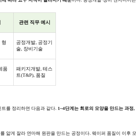
적
관련 직무 예시
 형
공정개발
,
공정기
술
,
장비기술
 제품
패키지개발
,
테스
트
(T&P),
품질
인트를 정리하면 다음과 같다
.
1~4
단계는 회로의 모양을 만드는 과정
,
를 얇게 잘라 연마해 원판을 만드는 공정이다
.
웨이퍼 품질이 이후 모