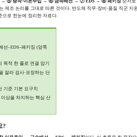
→ ⑤
증착
·
이온주입
→ ⑥
금속배선
→ ⑦ EDS → ⑧
패키징
순서로
 제조 논리를 그대로 따른 것이다
.
반도체 직무
·
장비
·
품질 직군 지
준으로 한눈에 정리한 자료다
.
배선
–EDS–
패키징
(
앞쪽
의 목적 한 줄로 연결 암기
을 잘라 검사
·
포장하는 단
턴 기준 기본 요구치
%
이상을 차지하는 핵심 산
요
?