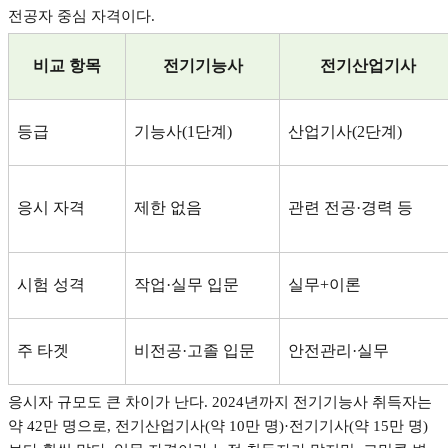
전공자 중심 자격이다
.
비교 항목
전기기능사
전기산업기사
등급
기능사
(1
단계
)
산업기사
(2
단계
)
응시 자격
제한 없음
관련 전공
·
경력 등
시험 성격
작업
·
실무 입문
실무
+
이론
주 타겟
비전공
·
고졸 입문
안전관리
·
실무
응시자 규모도 큰 차이가 난다
. 2024
년까지 전기기능사 취득자는
약
42
만 명으로
,
전기산업기사
(
약
10
만 명
)·
전기기사
(
약
15
만 명
)