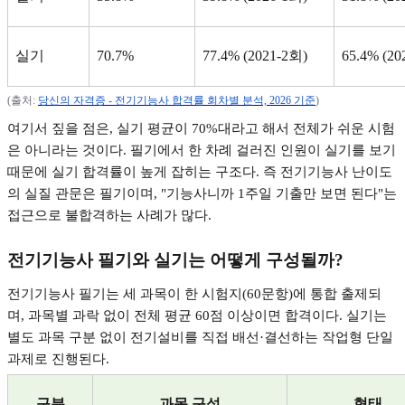
실기
70.7%
77.4% (2021-2
회
)
65.4% (20
(
출처
:
당신의
자격증 -
전기기능사
합격률
회차별
분석, 2026
기준
)
여기서 짚을 점은
,
실기 평균이
70%
대라고 해서 전체가 쉬운 시험
은 아니라는 것이다
.
필기에서 한 차례 걸러진 인원이 실기를 보기
때문에 실기 합격률이 높게 잡히는 구조다
.
즉 전기기능사 난이도
의 실질 관문은 필기이며
, "
기능사니까
1
주일 기출만 보면 된다
"
는
접근으로 불합격하는 사례가 많다
.
전기기능사 필기와 실기는 어떻게 구성될까
?
전기기능사 필기는 세 과목이 한 시험지
(60
문항
)
에 통합 출제되
며
,
과목별 과락 없이 전체 평균
60
점 이상이면 합격이다
.
실기는
별도 과목 구분 없이 전기설비를 직접 배선
·
결선하는 작업형 단일
과제로 진행된다
.
구분
과목 구성
형태