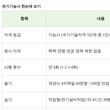
전기기능사 한눈에 보기
항목
내용
자격 등급
기능사
(
국가기술자격
5
단계 중
1
단
응시 자격
학력
·
연령
·
전공
·
경력 제한 없음
시행 횟수
연
4
회
(1·2·3·4
회
)
필기
객관식
4
지택일
60
문항
/ 100
점 만점
실기
작업형
(
전기설비작업
)
약
4
시간
30