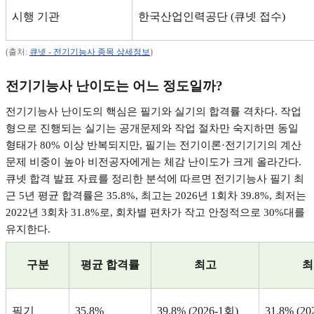
시행 기관
한국산업인력공단
(
큐넷 접수
)
(
출처
:
큐넷 -
전기기능사
종목
상세정보
)
전기기능사 난이도는 어느 정도일까
?
전기기능사 난이도의 핵심은 필기와 실기의 합격률 격차다
.
작업
형으로 진행되는 실기는 공개문제와 작업 절차만 숙지하면 동일
형태가
80%
이상 반복되지만
,
필기는 전기이론
·
전기기기의 계산
문제 비중이 높아 비전공자에게는 체감 난이도가 크게 올라간다
.
큐넷 합격 발표 자료를 정리한 분석에 따르면 전기기능사 필기 최
근
5
년 평균 합격률은
35.8%,
최고는
2026
년
1
회차
39.8%,
최저는
2022
년
3
회차
31.8%
로
,
회차별 편차가 작고 안정적으로
30%
대를
유지한다
.
구분
평균 합격률
최고
최
필기
35.8%
39.8% (2026-1
회
)
31.8% (20