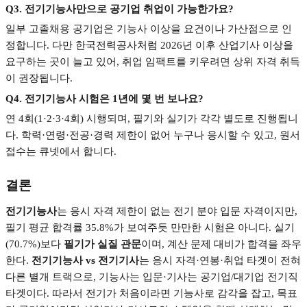
Q3.
전기기능사만으로 공기업 취업이 가능한가요
?
일부 고졸채용 공기업은 기능사 이상을 요건이나 가산점으로 인
정합니다
.
다만 한국전력공사처럼
2026
년 이후 산업기사 이상을
요구하는 곳이 늘고 있어
,
취업 임팩트를 키우려면 상위 자격 취득
이 권장됩니다
.
Q4.
전기기능사 시험은
1
년에 몇 번 보나요
?
연
4
회
(1·2·3·4
회
)
시행되며
,
필기와 실기가 각각 별도로 진행됩니
다
.
학력
·
연령
·
전공
·
경력 제한이 없어 누구나 응시할 수 있고
,
원서
접수는 큐넷에서 합니다
.
결론
전기기능사
는 응시 자격 제한이 없는 전기 분야 입문 자격이지만
,
필기 평균 합격률
35.8%
가 보여주듯 만만한 시험은 아니다
.
실기
(70.7%)
보다
필기가 실질 관문
이며
,
계산 문제 대비가 합격을 좌우
한다
.
전기기능사
vs
전기기사
는 응시 자격
·
연봉
·
취업 타겟이 전혀
다른 별개 트랙으로
,
기능사는 입문
·
기사는 공기업
/
대기업 전기직
타겟이다
.
따라서 전기가 처음이라면 기능사로 감각을 잡고
,
목표