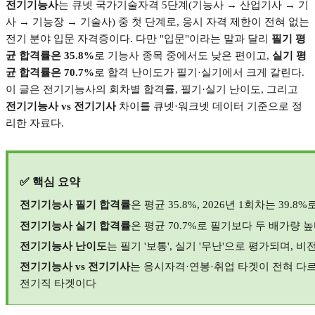
전기기능사
는 큐넷 국가기술자격
5
단계
(
기능사
→
산업기사
→
기
사
→
기능장
→
기술사
)
중 첫 단계로
,
응시 자격 제한이 전혀 없는
전기 분야 입문 자격증이다
.
다만
"
입문
"
이라는 말과 달리
필기 평
균 합격률은
35.8%
로 기능사 종목 중에서도 낮은 편이고
,
실기 평
균 합격률은
70.7%
로 합격 난이도가 필기
·
실기에서 크게 갈린다
.
이 글은 전기기능사의 회차별 합격률
,
필기
·
실기 난이도
,
그리고
전기기능사
vs
전기기사
차이를 큐넷
·
워크넷 데이터 기준으로 정
리한 자료다
.
✅
핵심 요약
전기기능사 필기 합격률
은 평균
35.8%, 2026
년
1
회차는
39.8%
전기기능사 실기 합격률
은 평균
70.7%
로 필기보다 두 배가량 
전기기능사 난이도
는 필기
'
보통
',
실기
'
무난
'
으로 평가되며
,
비전
전기기능사
vs
전기기사
는 응시자격
·
연봉
·
취업 타겟이 전혀 다
전기직 타겟이다