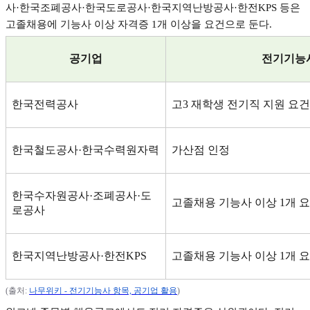
사
·
한국조폐공사
·
한국도로공사
·
한국지역난방공사
·
한전
KPS
등은
고졸채용에 기능사 이상 자격증
1
개 이상을 요건으로 둔다
.
공기업
전기기능
한국전력공사
고
3
재학생 전기직 지원 요건
한국철도공사
·
한국수력원자력
가산점 인정
한국수자원공사
·
조폐공사
·
도
고졸채용 기능사 이상
1
개 
로공사
한국지역난방공사
·
한전
KPS
고졸채용 기능사 이상
1
개 
(
출처
:
나무위키 -
전기기능사
항목,
공기업
활용
)