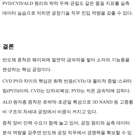
PVD/CVD/ALD
원리와 박막 두께
·
균일도 같은 품질 지표를 실측
데이터 실습으로 익히면 공정기술 직무 진입 역량을 갖출 수 있다
.
결론
반도체 증착은 웨이퍼에 절연막
·
금속막을 쌓아 소자의 기능층을
완성하는 핵심 공정이다
.
CVD PVD
차이의 핵심은 화학 반응
(CVD)
대 물리적 증발
·
스퍼터
링
(PVD)
이며
, CVD
는 단차피복성
, PVD
는 저온 금속막에 강하다
.
ALD
원자층 증착은 초박막
·
초균일 특성으로
3D NAND
등 고종횡
비 구조의 차세대 공정에서 비중이 커지고 있다
.
증착 장비
·
인력 수요가 함께 늘고 있어
,
공정 원리와 실측 데이터
분석 역량을 갖추면 반도체 공정 직무에서 경쟁력을 확보할 수 있