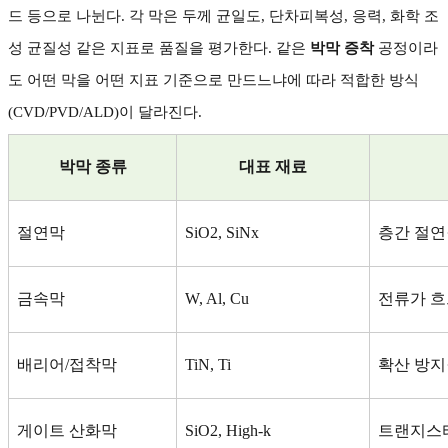
드 등으로 나뉜다
.
각 막은 두께 균일도
,
단차피복성
,
응력
,
화학 조
성 균질성 같은 지표로 품질을 평가한다
.
같은
박막 증착
공정이라
도 어떤 막을 어떤 지표 기준으로 만드느냐에 따라 적합한 방식
(CVD/PVD/ALD)
이 달라진다
.
박막 종류
대표 재료
절연막
SiO2, SiNx
층간 절연
금속막
W, Al, Cu
전류가 흐
배리어
/
접착막
TiN, Ti
확산 방지
게이트 산화막
SiO2, High-k
트랜지스터