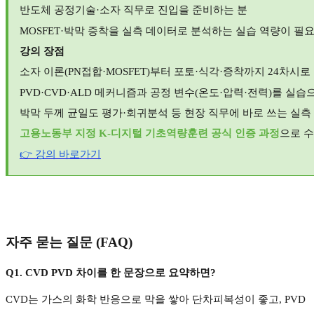
반도체 공정기술
·
소자 직무로 진입을 준비하는 분
MOSFET·
박막 증착을 실측 데이터로 분석하는 실습 역량이 필요
강의 장점
소자 이론
(PN
접합
·MOSFET)
부터 포토
·
식각
·
증착까지
24
차시로
PVD·CVD·ALD
메커니즘과 공정 변수
(
온도
·
압력
·
전력
)
를 실습
박막 두께 균일도 평가
·
회귀분석 등 현장 직무에 바로 쓰는 실측
고용노동부 지정
K-
디지털 기초역량훈련 공식 인증 과정
으로 
👉
강의
바로가기
자주 묻는 질문
(FAQ)
Q1. CVD PVD
차이를 한 문장으로 요약하면
?
CVD
는 가스의 화학 반응으로 막을 쌓아 단차피복성이 좋고
, PVD