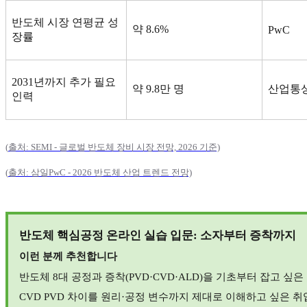
반도체 시장 연평균 성
약
8.6%
PwC
장률
2031
년까지 추가 필요
약
9.8
만 명
산업통
인력
(
출처: SEMI -
글로벌
반도체
장비
시장
전망, 2026
기준)
(
출처:
삼일PwC - 2026
반도체
산업
트렌드
전망)
반도체 핵심공정 온라인 실습 입문
:
소자부터 증착까지
이런 분께 추천합니다
반도체
8
대 공정과 증착
(PVD·CVD·ALD)
을 기초부터 잡고 싶은
CVD PVD
차이를 원리
·
공정 변수까지 제대로 이해하고 싶은 취