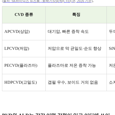
.
(
출처: SK
하이닉스
뉴스룸 -
화학기상증착(CVD)
편, 2026
기준)
CVD
종류
특징
APCVD(
상압
)
대기압
,
빠른 증착 속도
두
LPCVD(
저압
)
저압으로 막 균일도
·
순도 향상
Si
PECVD(
플라즈마
)
플라즈마로 저온 증착 가능
저
HDPCVD(
고밀도
)
갭필 우수
,
보이드 거의 없음
소