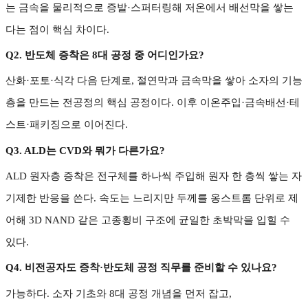
는 금속을 물리적으로 증발
·
스퍼터링해 저온에서 배선막을 쌓는
다는 점이 핵심 차이다
.
Q2.
반도체 증착은
8
대 공정 중 어디인가요
?
산화
·
포토
·
식각 다음 단계로
,
절연막과 금속막을 쌓아 소자의 기능
층을 만드는 전공정의 핵심 공정이다
.
이후 이온주입
·
금속배선
·
테
스트
·
패키징으로 이어진다
.
Q3. ALD
는
CVD
와 뭐가 다른가요
?
ALD
원자층 증착은 전구체를 하나씩 주입해 원자 한 층씩 쌓는 자
기제한 반응을 쓴다
.
속도는 느리지만 두께를 옹스트롬 단위로 제
어해
3D NAND
같은 고종횡비 구조에 균일한 초박막을 입힐 수
있다
.
Q4.
비전공자도 증착
·
반도체 공정 직무를 준비할 수 있나요
?
가능하다
.
소자 기초와
8
대 공정 개념을 먼저 잡고
,