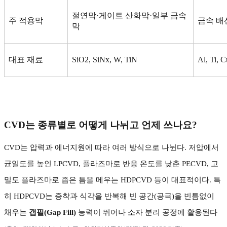
절연막
·
게이트 산화막
·
일부 금속
주 적용막
금속 배
막
대표 재료
SiO2, SiNx, W, TiN
Al, Ti, 
CVD
는 종류별로 어떻게 나뉘고 언제 쓰나요
?
CVD
는 압력과 에너지원에 따라 여러 방식으로 나뉜다
.
저압에서
균일도를 높인
LPCVD,
플라즈마로 반응 온도를 낮춘
PECVD,
고
밀도 플라즈마로 좁은 틈을 메우는
HDPCVD
등이 대표적이다
.
특
히
HDPCVD
는 증착과 식각을 반복해 빈 공간
(
공극
)
을 빈틈없이
채우는
갭필
(Gap Fill)
능력이 뛰어나 소자 분리 공정에 활용된다