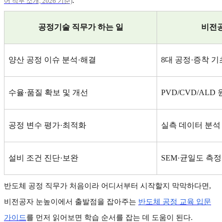
.
어
직무
소개, 2026
기준)
공정기술 직무가 하는 일
비전공
양산 공정 이슈 분석
·
해결
8
대 공정
·
증착 기
수율
·
품질 확보 및 개선
PVD/CVD/ALD
공정 변수 평가
·
최적화
실측 데이터 분석
설비 조건 진단
·
보완
SEM·
균일도 측정
반도체 공정 직무가 처음이라 어디서부터 시작할지 막막하다면
,
비전공자 눈높이에서 출발점을 잡아주는
반도체
공정
교육
입문
가이드
를 먼저 읽어보면 학습 순서를 잡는 데 도움이 된다
.