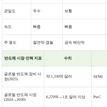
균일도
우수
보통
속도
빠름
빠름
주 용도
절연막
·
갭필
금속 배선막
반도체 시장
·
인력 지표
수치
글로벌 반도체 장비 시
약
1,330
억 달러
SEMI
장
(2025)
글로벌 반도체 시장
6,270
억
→1
조 달러 이상
PwC
(2024→2030)