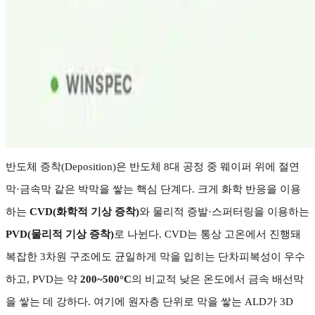
반도체 증착
(Deposition)
은 반도체
8
대 공정 중 웨이퍼 위에 절연
막
·
금속막 같은 박막을 쌓는 핵심 단계다
.
크게 화학 반응을 이용
하는
CVD(
화학적 기상 증착
)
와 물리적 증발
·
스퍼터링을 이용하는
PVD(
물리적 기상 증착
)
로 나뉜다
. CVD
는 통상 고온에서 진행돼
복잡한
3
차원 구조에도 균일하게 막을 입히는 단차피복성이 우수
하고
, PVD
는 약
200~500°C
의 비교적 낮은 온도에서 금속 배선막
을 쌓는 데 강하다
.
여기에 원자층 단위로 막을 쌓는
ALD
가
3D