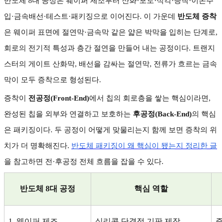
반도체
8
대 공정은 웨이퍼 제조부터 산화
·
포토
·
식각
·
증착
·
이온주
입
·
금속배선
·
테스트
·
패키징으로 이어진다
.
이 가운데
반도체 증착
은 웨이퍼 표면에 절연막
·
금속막 같은 얇은 박막을 입히는 단계로
,
회로의 전기적 특성과 층간 절연을 만들어 내는 공정이다
.
트랜지
스터의 게이트 산화막
,
배선을 감싸는 절연막
,
전류가 흐르는 금속
막이 모두 증착으로 형성된다
.
증착이
전공정
(Front-End)
에서 칩의 회로층을 쌓는 핵심이라면
,
완성된 칩을 외부와 연결하고 보호하는
후공정
(Back-End)
의 핵심
은 패키징이다
.
두 공정이 어떻게 맞물리는지 함께 보면 증착의 위
치가 더 명확해진다
.
반도체
패키징이
왜
핵심이
됐는지
정리한
글
을 참고하면 전
·
후공정 전체 흐름을 잡을 수 있다
.
반도체
8
대 공정
핵심 역할
1.
웨이퍼 제조
실리콘 단결정 기판 제작