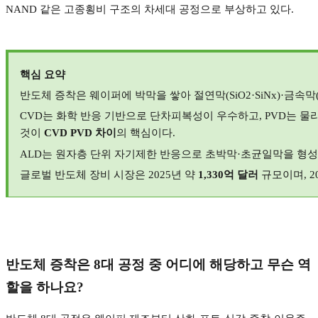
NAND
같은 고종횡비 구조의 차세대 공정으로 부상하고 있다
.
핵심 요약
반도체 증착은 웨이퍼에 박막을 쌓아 절연막
(SiO2·SiNx)·
금속막
CVD
는 화학 반응 기반으로 단차피복성이 우수하고
, PVD
는 물
것이
CVD PVD
차이
의 핵심이다
.
ALD
는 원자층 단위 자기제한 반응으로 초박막
·
초균일막을 형성
글로벌 반도체 장비 시장은
2025
년 약
1,330
억 달러
규모이며
, 2
반도체 증착은
8
대 공정 중 어디에 해당하고 무슨 역
할을 하나요
?