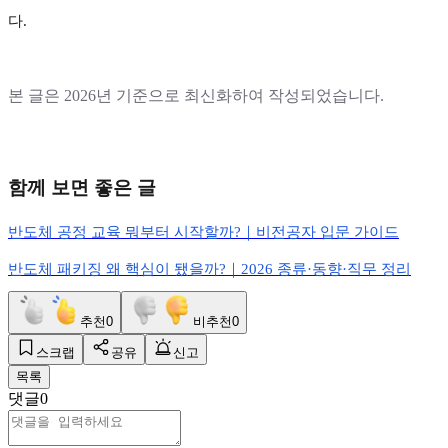
다
.
본 글은
2026
년 기준으로 최신화하여 작성되었습니다
.
함께 보면 좋은 글
반도체
공정
교육
뭐부터
시작할까?
｜비전공자
입문
가이드
반도체
패키징
왜
핵심이
됐을까?
｜2026
종류·
동향·
직무
정리
추천
0
비추천
0
스크랩
공유
신고
목록
댓글
0