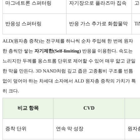
마그네트론 스퍼터링
자기장으로 플라즈마 집속
고
반응성 스퍼터링
반응 가스 추가로 화합물막
T
ALD(
원자층 증착
)
는 전구체를 하나씩 순차 주입해 한 번에 원자
한 층씩만 쌓는
자기제한
(Self-limiting)
반응을 이용한다
.
속도는
느리지만 두께를 옹스트롬 단위로 제어할 수 있어 매우 얇고 균일
한 막을 만든다
. 3D NAND
처럼 깊고 좁은 고종횡비 구조를 빈틈
없이 덮어야 하는 차세대 소자에서
ALD
원자층 증착의 가치가 특
히 크다
.
비교 항목
CVD
증착 단위
연속 막 성장
원자