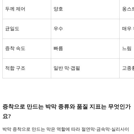
두께 제어
양호
옹스트
균일도
우수
매우
증착 속도
빠름
느림
적합 구조
일반 막
·
갭필
고종
증착으로 만드는 박막 종류와 품질 지표는 무엇인가
요
?
박막 증착으로 만드는 막은 역할에 따라 절연막
·
금속막
·
실리사이