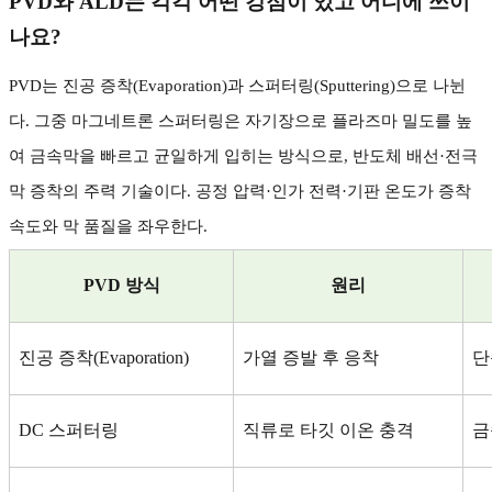
PVD
와
ALD
는 각각 어떤 강점이 있고 어디에 쓰이
나요
?
PVD
는 진공 증착
(Evaporation)
과 스퍼터링
(Sputtering)
으로 나뉜
다
.
그중 마그네트론 스퍼터링은 자기장으로 플라즈마 밀도를 높
여 금속막을 빠르고 균일하게 입히는 방식으로
,
반도체 배선
·
전극
막 증착의 주력 기술이다
.
공정 압력
·
인가 전력
·
기판 온도가 증착
속도와 막 품질을 좌우한다
.
PVD
방식
원리
진공 증착
(Evaporation)
가열 증발 후 응착
단
DC
스퍼터링
직류로 타깃 이온 충격
금