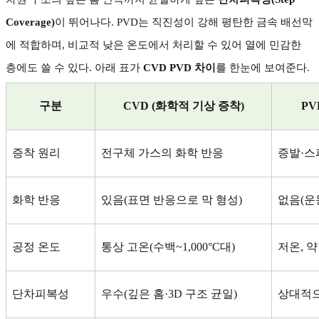
Coverage)
이 뛰어나다
. PVD
는 직진성이 강해 평탄한 금속 배선막
에 적합하며
,
비교적 낮은 온도에서 처리할 수 있어 열에 민감한
층에도 쓸 수 있다
.
아래 표가
CVD PVD
차이
를 한눈에 보여준다
.
구분
CVD (
화학적 기상 증착
)
PV
증착 원리
전구체 가스의 화학 반응
증발
·
스
화학 반응
있음
(
표면 반응으로 막 형성
)
없음
(
운
공정 온도
통상 고온
(
수백
~1,000°C
대
)
저온
,
약
단차피복성
우수
(
깊은 홈
·3D
구조 균일
)
상대적으