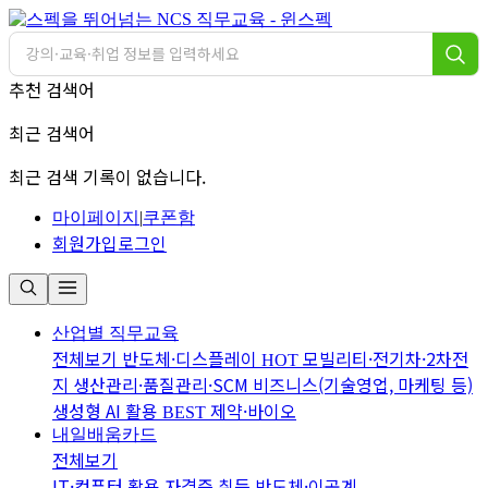
추천 검색어
최근 검색어
최근 검색 기록이 없습니다.
마이페이지
|
쿠폰함
회원가입
로그인
산업별 직무교육
전체보기
반도체·디스플레이
모빌리티·전기차·2차전
HOT
지
생산관리·품질관리·SCM
비즈니스(기술영업, 마케팅 등)
생성형 AI 활용
제약·바이오
BEST
내일배움카드
전체보기
IT·컴퓨터 활용
자격증 취득
반도체·이공계