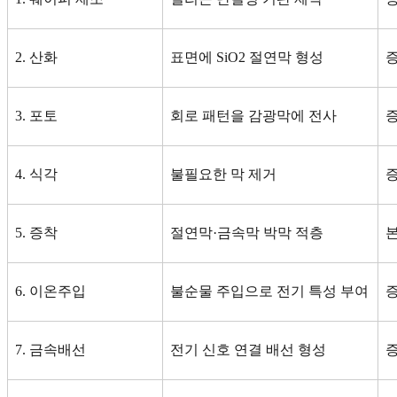
2.
산화
표면에
SiO2
절연막 형성
증
3.
포토
회로 패턴을 감광막에 전사
증
4.
식각
불필요한 막 제거
5.
증착
절연막
·
금속막 박막 적층
본
6.
이온주입
불순물 주입으로 전기 특성 부여
7.
금속배선
전기 신호 연결 배선 형성