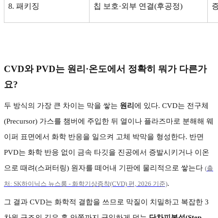
8.
패키징
칩 보호
·
외부 연결
(
후공정
)
증
CVD
와
PVD
는 원리
·
온도에서 정확히 뭐가 다른가
요
?
두 방식의 가장 큰 차이는 막을 쌓는
원리
에 있다
. CVD
는 전구체
(Precursor)
가스를 챔버에 주입한 뒤 열이나 플라즈마로 분해해 웨
이퍼 표면에서 화학 반응을 일으켜 고체 박막을 형성한다
.
반면
PVD
는 화학 반응 없이 금속 타깃을 진공에서 증발시키거나 이온
으로 때려
(
스퍼터링
)
원자를 떼어내 기판에 물리적으로 쌓는다
(
출
.
처: SK
하이닉스
뉴스룸 -
화학기상증착(CVD)
편, 2026
기준)
그 결과
CVD
는 화학적 결합을 쓰므로 막질이 치밀하고 복잡한
3
차원 구조의 깊은 홈 안쪽까지 균일하게 덮는
단차피복성
(Step