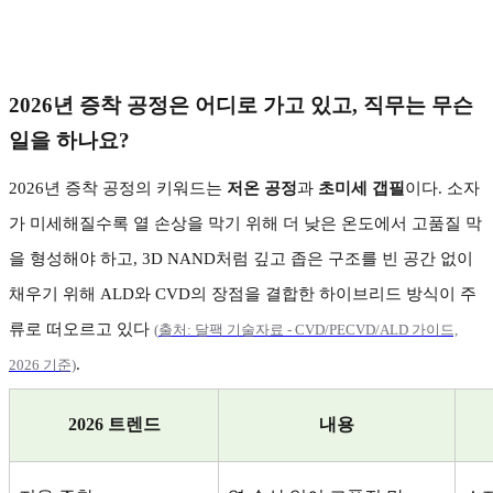
2026
년 증착 공정은 어디로 가고 있고
,
직무는 무슨
일을 하나요
?
2026
년 증착 공정의 키워드는
저온 공정
과
초미세 갭필
이다
.
소자
가 미세해질수록 열 손상을 막기 위해 더 낮은 온도에서 고품질 막
을 형성해야 하고
, 3D NAND
처럼 깊고 좁은 구조를 빈 공간 없이
채우기 위해
ALD
와
CVD
의 장점을 결합한 하이브리드 방식이 주
류로 떠오르고 있다
(
출처:
달팩
기술자료 - CVD/PECVD/ALD
가이드,
.
2026
기준)
2026
트렌드
내용