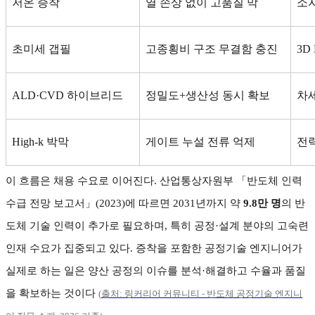
저온 증착
열 손상 없이 고품질 막
소
초미세 갭필
고종횡비 구조 무결함 충진
3D
ALD·CVD
하이브리드
정밀도
+
생산성 동시 확보
차
High-k
박막
게이트 누설 전류 억제
전력
이 흐름은 채용 수요로 이어진다
.
산업통상자원부 「반도체 인력
수급 전망 보고서」
(2023)
에 따르면
2031
년까지 약
9.8
만 명
의 반
도체 기술 인력이 추가로 필요하며
,
특히 공정
·
설계 분야의 고숙련
인재 수요가 집중되고 있다
.
증착을 포함한 공정기술 엔지니어가
실제로 하는 일은 양산 공정의 이슈를 분석
·
해결하고 수율과 품질
을 확보하는 것이다
(
출처:
링커리어
커뮤니티 -
반도체
공정기술
엔지니