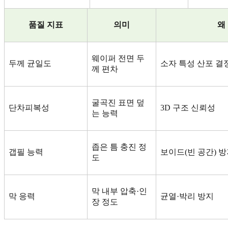
품질 지표
의미
왜
웨이퍼 전면 두
두께 균일도
소자 특성 산포 결
께 편차
굴곡진 표면 덮
단차피복성
3D
구조 신뢰성
는 능력
좁은 틈 충진 정
갭필 능력
보이드
(
빈 공간
)
방
도
막 내부 압축
·
인
막 응력
균열
·
박리 방지
장 정도