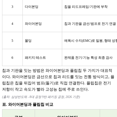
3
다이본딩
칩을 리드프레임
/
기판에 부착
4
와이어본딩
칩과 기판을 금선
/
범프로 전기 연결
5
몰딩
에폭시 수지
(EMC)
로 밀봉
,
형태 성
6
패키지 테스트
완제품 전기
/
기능 특성 최종 검사
칩과 기판을 잇는 방법은 와이어본딩과 플립칩 두 가지가 대표적
이다
.
와이어본딩은 금선으로 칩과 리드를 잇는 전통 방식이고
,
플
립칩은 칩을 뒤집어 범프
(
돌기
)
로 직접 연결한다
.
플립칩은 전기
저항이 작고 속도가 빨라 고성능 칩에 주로 쓰인다
.
(
출처
:
삼성반도체
- 8
대 공정
9
탄 패키징 공정
, 2026
기준
)
표
.
와이어본딩과 플립칩 비교