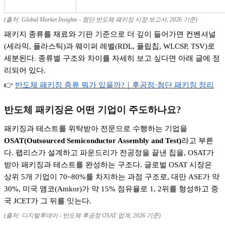
(
출처
: Global Market Insights -
첨단 반도체 패키징 시장 보고서
, 2026
기준
)
패키지 종류를 재료와 기판 기준으로 더 깊이 들어가면 컨벤셔널
(
세라믹
,
플라스틱
)
과 웨이퍼 레벨
(RDL,
플립칩
, WLCSP, TSV)
로
세분된다
.
종류별 구조와 차이를 자세히 보고 싶다면 아래 글에 정
리되어 있다
.
👉
반도체
패키징
종류
뭐가
있을까?
｜후공정·
첨단
패키징
정리
반도체 패키징은 어떤 기업이 주도하나요
?
패키징과 테스트를 위탁받아 전문으로 수행하는 기업을
OSAT(Outsourced Semiconductor Assembly and Test)
라고 부른
다
.
팹리스가 설계하고 파운드리가 전공정을 끝낸 칩을
, OSAT
가
받아 패키징과 테스트를 완성하는 구조다
.
글로벌
OSAT
시장은
상위
5
개 기업이
70~80%
를 차지하는 과점 구조로
,
대만
ASE
가 약
30%,
미국 앰코
(Amkor)
가 약
15%
점유율로
1, 2
위를 형성하고 중
국
JCET
가 그 뒤를 잇는다
.
(
출처
:
디지털투데이
-
반도체 후공정
OSAT
업계
, 2026
기준
)