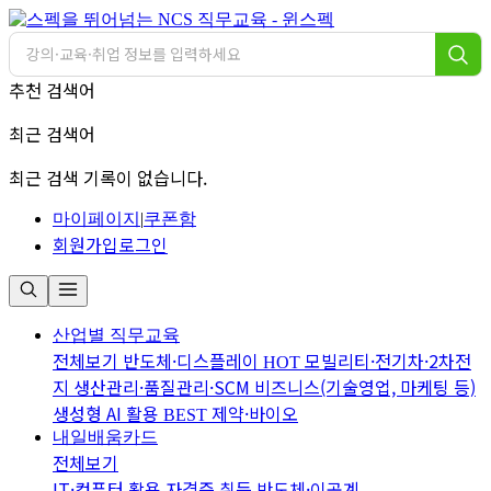
추천 검색어
최근 검색어
최근 검색 기록이 없습니다.
마이페이지
|
쿠폰함
회원가입
로그인
산업별 직무교육
전체보기
반도체·디스플레이
모빌리티·전기차·2차전
HOT
지
생산관리·품질관리·SCM
비즈니스(기술영업, 마케팅 등)
생성형 AI 활용
제약·바이오
BEST
내일배움카드
전체보기
IT·컴퓨터 활용
자격증 취득
반도체·이공계