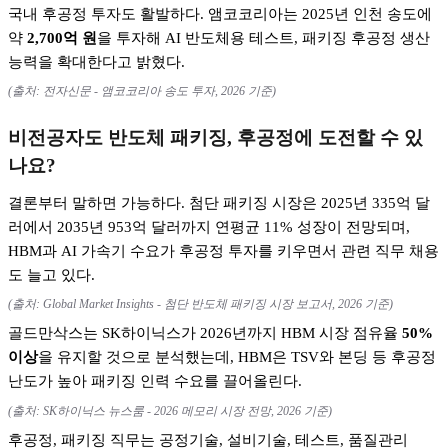
국내 후공정 투자도 활발하다
.
앰코코리아는
2025
년 인천 송도에
약
2,700
억 원
을 투자해
AI
반도체용 테스트
,
패키징 후공정 생산
능력을 확대한다고 밝혔다
.
(
출처
:
전자신문
-
앰코코리아 송도 투자
, 2026
기준
)
비전공자도 반도체 패키징
,
후공정에 도전할 수 있
나요
?
결론부터 말하면 가능하다
.
첨단 패키징 시장은
2025
년
335
억 달
러에서
2035
년
953
억 달러까지 연평균
11%
성장이 전망되며
,
HBM
과
AI
가속기 수요가 후공정 투자를 키우면서 관련 직무 채용
도 늘고 있다
.
(
출처
: Global Market Insights -
첨단 반도체 패키징 시장 보고서
, 2026
기준
)
골드만삭스는
SK
하이닉스가
2026
년까지
HBM
시장 점유율
50%
이상
을 유지할 것으로 분석했는데
, HBM
은
TSV
와 본딩 등 후공정
난도가 높아 패키징 인력 수요를 끌어올린다
.
(
출처
: SK
하이닉스 뉴스룸
- 2026
메모리 시장 전망
, 2026
기준
)
후공정
,
패키징 직무는 공정기술
,
설비기술
,
테스트
,
품질관리