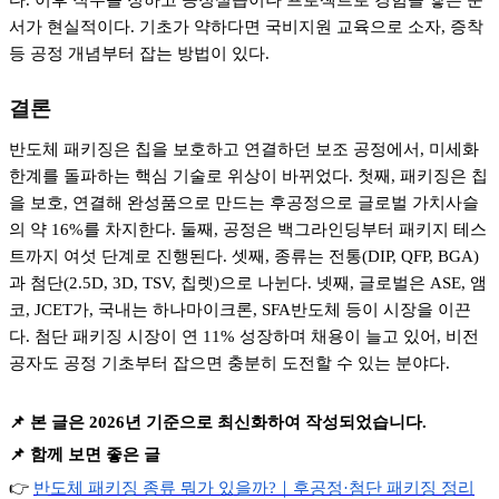
서가 현실적이다
.
기초가 약하다면 국비지원 교육으로 소자
,
증착
등 공정 개념부터 잡는 방법이 있다
.
결론
반도체 패키징은 칩을 보호하고 연결하던 보조 공정에서
,
미세화
한계를 돌파하는 핵심 기술로 위상이 바뀌었다
.
첫째
,
패키징은 칩
을 보호
,
연결해 완성품으로 만드는 후공정으로 글로벌 가치사슬
의 약
16%
를 차지한다
.
둘째
,
공정은 백그라인딩부터 패키지 테스
트까지 여섯 단계로 진행된다
.
셋째
,
종류는 전통
(DIP, QFP, BGA)
과 첨단
(2.5D, 3D, TSV,
칩렛
)
으로 나뉜다
.
넷째
,
글로벌은
ASE,
앰
코
, JCET
가
,
국내는 하나마이크론
, SFA
반도체 등이 시장을 이끈
다
.
첨단 패키징 시장이 연
11%
성장하며 채용이 늘고 있어
,
비전
공자도 공정 기초부터 잡으면 충분히 도전할 수 있는 분야다
.
📌
본 글은
2026
년 기준으로 최신화하여 작성되었습니다
.
📌
함께 보면 좋은 글
👉
반도체
패키징
종류
뭐가
있을까?
｜후공정·
첨단
패키징
정리