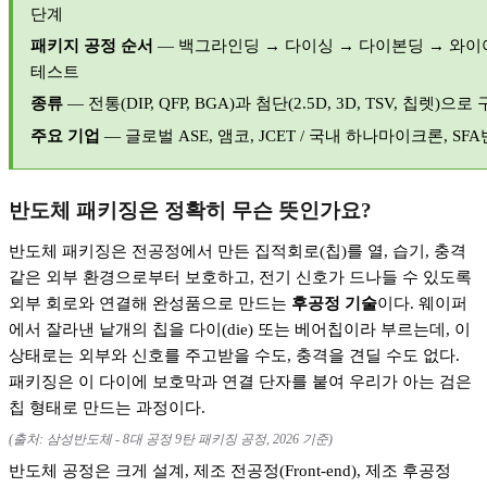
단계
패키지 공정 순서
—
백그라인딩
→
다이싱
→
다이본딩
→
와이
테스트
종류
—
전통
(DIP, QFP, BGA)
과 첨단
(2.5D, 3D, TSV,
칩렛
)
으로 
주요 기업
—
글로벌
ASE,
앰코
, JCET /
국내 하나마이크론
, SFA
반도체 패키징은 정확히 무슨 뜻인가요
?
반도체 패키징은 전공정에서 만든 집적회로
(
칩
)
를 열
,
습기
,
충격
같은 외부 환경으로부터 보호하고
,
전기 신호가 드나들 수 있도록
외부 회로와 연결해 완성품으로 만드는
후공정 기술
이다
.
웨이퍼
에서 잘라낸 낱개의 칩을 다이
(die)
또는 베어칩이라 부르는데
,
이
상태로는 외부와 신호를 주고받을 수도
,
충격을 견딜 수도 없다
.
패키징은 이 다이에 보호막과 연결 단자를 붙여 우리가 아는 검은
칩 형태로 만드는 과정이다
.
(
출처
:
삼성반도체
- 8
대 공정
9
탄 패키징 공정
, 2026
기준
)
반도체 공정은 크게 설계
,
제조 전공정
(Front-end),
제조 후공정