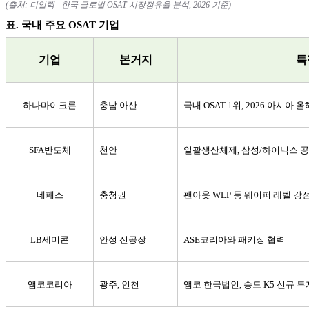
(
출처
:
디일렉
-
한국 글로벌
OSAT
시장점유율 분석
, 2026
기준
)
표
.
국내 주요
OSAT
기업
기업
본거지
특
하나마이크론
충남 아산
국내
OSAT 1
위
, 2026
아시아 올
SFA
반도체
천안
일괄생산체제
,
삼성
/
하이닉스 
네패스
충청권
팬아웃
WLP
등 웨이퍼 레벨 강
LB
세미콘
안성 신공장
ASE
코리아와 패키징 협력
앰코코리아
광주
,
인천
앰코 한국법인
,
송도
K5
신규 투