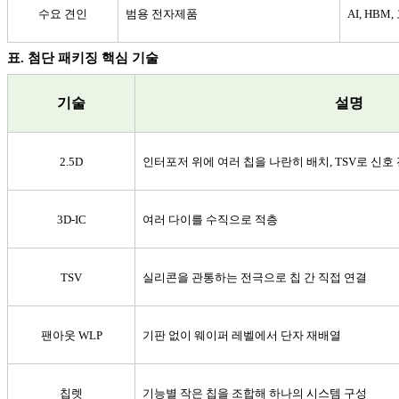
수요 견인
범용 전자제품
AI, HBM,
표
.
첨단 패키징 핵심 기술
기술
설명
2.5D
인터포저 위에 여러 칩을 나란히 배치
, TSV
로 신호
3D-IC
여러 다이를 수직으로 적층
TSV
실리콘을 관통하는 전극으로 칩 간 직접 연결
팬아웃
WLP
기판 없이 웨이퍼 레벨에서 단자 재배열
칩렛
기능별 작은 칩을 조합해 하나의 시스템 구성