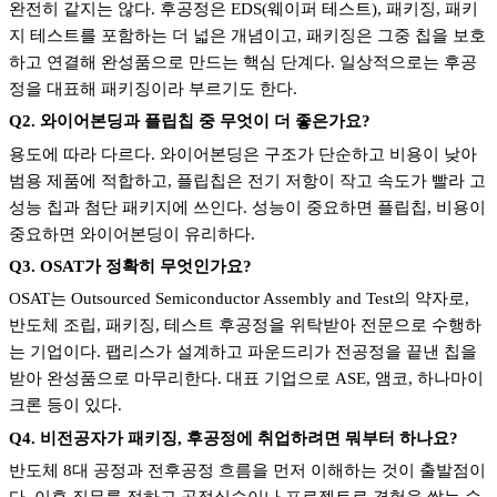
완전히 같지는 않다
.
후공정은
EDS(
웨이퍼 테스트
),
패키징
,
패키
지 테스트를 포함하는 더 넓은 개념이고
,
패키징은 그중 칩을 보호
하고 연결해 완성품으로 만드는 핵심 단계다
.
일상적으로는 후공
정을 대표해 패키징이라 부르기도 한다
.
Q2.
와이어본딩과 플립칩 중 무엇이 더 좋은가요
?
용도에 따라 다르다
.
와이어본딩은 구조가 단순하고 비용이 낮아
범용 제품에 적합하고
,
플립칩은 전기 저항이 작고 속도가 빨라 고
성능 칩과 첨단 패키지에 쓰인다
.
성능이 중요하면 플립칩
,
비용이
중요하면 와이어본딩이 유리하다
.
Q3. OSAT
가 정확히 무엇인가요
?
OSAT
는
Outsourced Semiconductor Assembly and Test
의 약자로
,
반도체 조립
,
패키징
,
테스트 후공정을 위탁받아 전문으로 수행하
는 기업이다
.
팹리스가 설계하고 파운드리가 전공정을 끝낸 칩을
받아 완성품으로 마무리한다
.
대표 기업으로
ASE,
앰코
,
하나마이
크론 등이 있다
.
Q4.
비전공자가 패키징
,
후공정에 취업하려면 뭐부터 하나요
?
반도체
8
대 공정과 전후공정 흐름을 먼저 이해하는 것이 출발점이
다
.
이후 직무를 정하고 공정실습이나 프로젝트로 경험을 쌓는 순