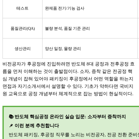
테스트
완제품 전기
/
기능 검사
품질관리
(QA)
불량 분석
,
품질 기준 관리
생산관리
양산 일정
,
물량 관리
비전공자가 후공정에 진입하려면 반도체
8
대 공정과 전후공정 흐
름을 먼저 이해하는 것이 출발점이다
.
소자
,
증착 같은 전공정 핵
심 개념이 잡혀 있어야 패키징이 후공정에서 어떤 역할을 하는지
면접과 자기소개서에서 설명할 수 있다
.
기초가 약하다면 국비지
원 교육으로 공정 개념부터 체계적으로 잡는 방법이 현실적이다
.
📚
반도체 핵심공정 온라인 실습 입문
:
소자부터 증착까지
📌
이런 분께 추천합니다
반도체 패키징
,
후공정 직무를 노리는 비전공자
,
전공 전환 준비