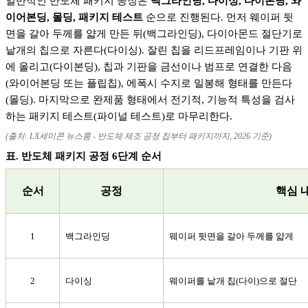
일반적인 반도체 패키지 공정은
백그라인딩
,
다이싱
,
다이본딩
,
와
이어본딩
,
몰딩
,
패키지 테스트
순으로 진행된다
.
먼저 웨이퍼 뒷
면을 갈아 두께를 얇게 만든 뒤
(
백그라인딩
),
다이아몬드 절단기로
낱개의 칩으로 자른다
(
다이싱
).
잘린 칩을 리드프레임이나 기판 위
에 올리고
(
다이본딩
),
칩과 기판을 금선이나 범프로 연결한 다음
(
와이어본딩 또는 플립칩
),
에폭시 수지로 밀봉해 형태를 만든다
(
몰딩
).
마지막으로 완제품 형태에서 전기적
,
기능적 특성을 검사
하는 패키지 테스트
(
파이널 테스트
)
로 마무리한다
.
(
출처
: LX
세미콘 뉴스룸
-
반도체 제조 공정 칩부터 패키지까지
, 2026
기준
)
표
.
반도체 패키지 공정
6
단계 순서
순서
공정
핵심 
1
백그라인딩
웨이퍼 뒷면을 갈아 두께를 얇게
2
다이싱
웨이퍼를 낱개 칩
(
다이
)
으로 절단