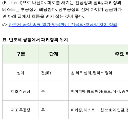
(Back-end)
으로 나뉜다
.
회로를 새기는 전공정과 달리
,
패키징과
테스트는 후공정에 해당한다
.
전후공정의 전체 차이가 궁금하다
면 아래 글에서 흐름을 먼저 잡는 것이 좋다
.
👉
반도체
공정
종류
뭐가
있을까?
｜전공정·
후공정
차이
정리
표
.
반도체 공정에서 패키징의 위치
구분
단계
주요 
설계
전
(
前
)
칩 회로 설계
,
팹리스 영역
제조 전공정
중
웨이퍼에 회로 형성
(
포토
,
식각
,
증착
제조 후공정
후
패키징
,
테스트
—
칩 보호와 연결
,