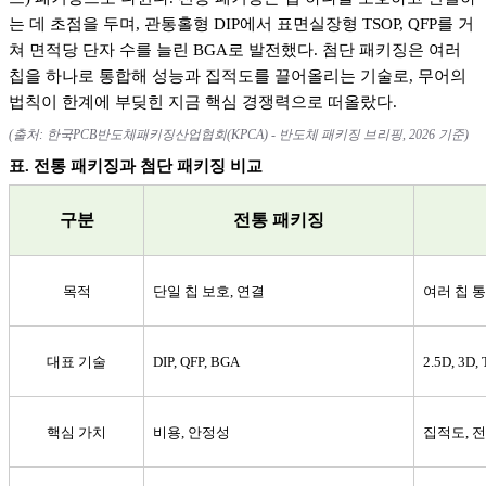
는 데 초점을 두며
,
관통홀형
DIP
에서 표면실장형
TSOP, QFP
를 거
쳐 면적당 단자 수를 늘린
BGA
로 발전했다
.
첨단 패키징은 여러
칩을 하나로 통합해 성능과 집적도를 끌어올리는 기술로
,
무어의
법칙이 한계에 부딪힌 지금 핵심 경쟁력으로 떠올랐다
.
(
출처
:
한국
PCB
반도체패키징산업협회
(KPCA) -
반도체 패키징 브리핑
, 2026
기준
)
표
.
전통 패키징과 첨단 패키징 비교
구분
전통 패키징
목적
단일 칩 보호
,
연결
여러 칩 
대표 기술
DIP, QFP, BGA
2.5D, 3D,
핵심 가치
비용
,
안정성
집적도
,
전