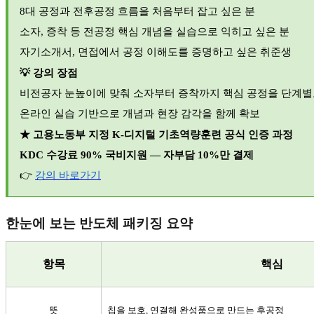
8
대 공정과 전후공정 흐름을 처음부터 잡고 싶은 분
소자
,
증착 등 전공정 핵심 개념을 실습으로 익히고 싶은 분
자기소개서
,
면접에서 공정 이해도를 증명하고 싶은 취준생
💡
강의 장점
비전공자 눈높이에 맞춰 소자부터 증착까지 핵심 공정을 단계별
온라인 실습 기반으로 개념과 현장 감각을 함께 확보
★
고용노동부 지정
K-
디지털 기초역량훈련 공식 인증 과정
KDC
수강료
90%
국비지원
—
자부담
10%
만 결제
👉
강의
바로가기
한눈에 보는 반도체 패키징 요약
항목
핵심
뜻
칩을 보호
,
연결해 완성품으로 만드는 후공정