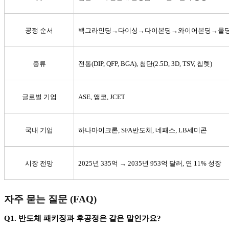
공정 순서
백그라인딩
→
다이싱
→
다이본딩
→
와이어본딩
→
몰
종류
전통
(DIP, QFP, BGA),
첨단
(2.5D, 3D, TSV,
칩렛
)
글로벌 기업
ASE,
앰코
, JCET
국내 기업
하나마이크론
, SFA
반도체
,
네패스
, LB
세미콘
시장 전망
2025
년
335
억
→ 2035
년
953
억 달러
,
연
11%
성장
자주 묻는 질문
(FAQ)
Q1.
반도체 패키징과 후공정은 같은 말인가요
?