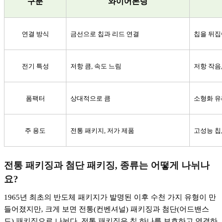
구분
와이어본딩
연결 방식
금선으로 칩과 리드 연결
칩을 뒤집
전기 특성
저항 큼
,
속도 느림
저항 작음
폼팩터
상대적으로 큼
소형화 유
주 용도
전통 패키지
,
저가 제품
고성능 칩
전통 패키징과 첨단 패키징
,
종류는 어떻게 나뉘나
요
?
1965
년 최초의 반도체 패키지가 발명된 이후 수천 가지 유형이 만
들어졌지만
,
크게 보면 전통
(
컨벤셔널
)
패키징과 첨단
(
어드밴스
드
)
패키징으로 나뉜다
.
전통 패키징은 칩 하나를 보호하고 연결하