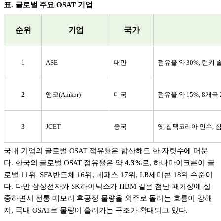
표
.
글로벌 주요
OSAT
기업
순위
기업
국가
1
ASE
대만
점유율 약
30%,
턴키 
2
앰코
(Amkor)
미국
점유율 약
15%, 8
개국
3
JCET
중국
옛 칩팩코리아 인수
,
첨
국내 기업의 글로벌
OSAT
점유율은 합산해도 한 자릿수에 머문
다
.
한국의 글로벌
OSAT
점유율은 약
4.3%
로
,
하나마이크론이 글
로벌
11
위
, SFA
반도체
16
위
,
네패스
17
위
, LB
세미콘
18
위 수준이
다
.
다만 삼성전자와
SK
하이닉스가
HBM
같은 첨단 패키징에 집
중하면서 전통 메모리 후공정 물량을 외주로 돌리는 흐름이 강해
져
,
국내
OSAT
로 물량이 흘러가는 구조가 확대되고 있다
.