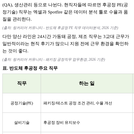
(QA),
생산관리 등으로 나뉜다
.
현직자들에 따르면 후공정
PE(
공
정기술
)
직무는 엑셀과
Spotfire
같은 데이터 분석 툴로 수율과 품
질을 관리한다
.
(
출처
:
링커리어 커뮤니티
-
반도체 후공정
PE
직무 데이터분석
, 2026
기준
)
다만 양산 라인은
24
시간 가동돼 공정
,
제조 직무는
3
교대 근무가
일반적이라는 현직 후기가 많으니 지원 전에 근무 환경을 확인하
는 것이 좋다
.
(
출처
:
링커리어 커뮤니티
-
패키징 공정직무 업무환경
, 2026
기준
)
표
.
반도체 후공정 주요 직무
직무
하는 일
공정기술
(PE)
패키징
/
테스트 공정 조건 관리
,
수율 개선
설비기술
후공정 장비 유지보수