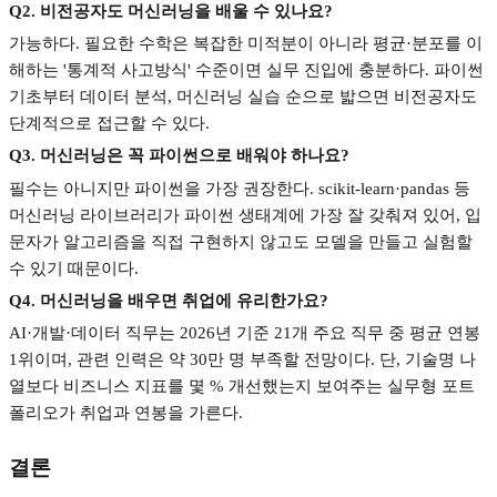
Q2.
비전공자도 머신러닝을 배울 수 있나요
?
가능하다
.
필요한 수학은 복잡한 미적분이 아니라 평균
·
분포를 이
해하는
'
통계적 사고방식
'
수준이면 실무 진입에 충분하다
.
파이썬
기초부터 데이터 분석
,
머신러닝 실습 순으로 밟으면 비전공자도
단계적으로 접근할 수 있다
.
Q3.
머신러닝은 꼭 파이썬으로 배워야 하나요
?
필수는 아니지만 파이썬을 가장 권장한다
. scikit-learn·pandas
등
머신러닝 라이브러리가 파이썬 생태계에 가장 잘 갖춰져 있어
,
입
문자가 알고리즘을 직접 구현하지 않고도 모델을 만들고 실험할
수 있기 때문이다
.
Q4.
머신러닝을 배우면 취업에 유리한가요
?
AI·
개발
·
데이터 직무는
2026
년 기준
21
개 주요 직무 중 평균 연봉
1
위이며
,
관련 인력은 약
30
만 명 부족할 전망이다
.
단
,
기술명 나
열보다 비즈니스 지표를 몇
%
개선했는지 보여주는 실무형 포트
폴리오가 취업과 연봉을 가른다
.
결론