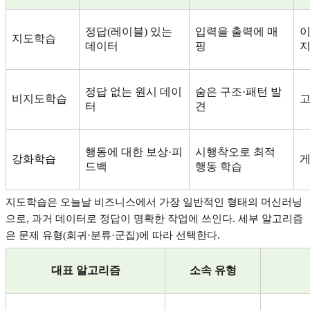
정답
(
레이블
)
있는
입력을 출력에 매
이
지도학습
데이터
핑
지
정답 없는 원시 데이
숨은 구조
·
패턴 발
비지도학습
고
터
견
행동에 대한 보상
·
피
시행착오로 최적
강화학습
드백
행동 학습
지도학습은 오늘날 비즈니스에서 가장 일반적인 형태의 머신러닝
으로
,
과거 데이터로 정답이 명확한 작업에 쓰인다
.
세부 알고리즘
은 문제 유형
(
회귀
·
분류
·
군집
)
에 따라 선택한다
.
대표 알고리즘
소속 유형