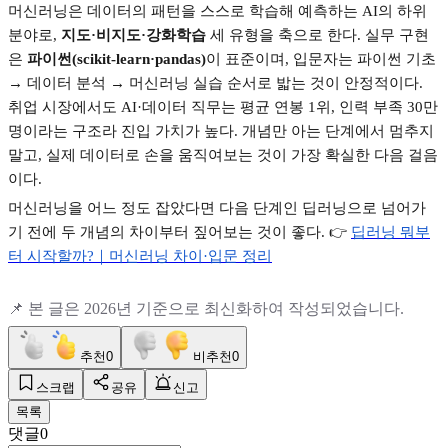
머신러닝은 데이터의 패턴을 스스로 학습해 예측하는
AI
의 하위
분야로
,
지도
·
비지도
·
강화학습
세 유형을 축으로 한다
.
실무 구현
은
파이썬
(scikit-learn·pandas)
이 표준이며
,
입문자는 파이썬 기초
→
데이터 분석
→
머신러닝 실습 순서로 밟는 것이 안정적이다
.
취업 시장에서도
AI·
데이터 직무는 평균 연봉
1
위
,
인력 부족
30
만
명이라는 구조라 진입 가치가 높다
.
개념만 아는 단계에서 멈추지
말고
,
실제 데이터로 손을 움직여보는 것이 가장 확실한 다음 걸음
이다
.
머신러닝을 어느 정도 잡았다면 다음 단계인 딥러닝으로 넘어가
기 전에 두 개념의 차이부터 짚어보는 것이 좋다
. 👉
딥러닝
뭐부
터
시작할까?
｜머신러닝
차이·
입문
정리
📌
본 글은
2026
년 기준으로 최신화하여 작성되었습니다
.
추천
0
비추천
0
스크랩
공유
신고
목록
댓글
0