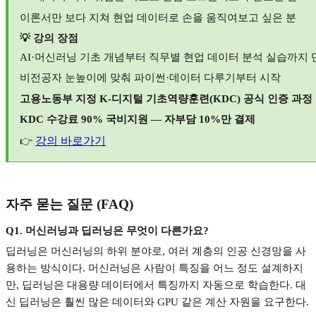
이론서만 보다 지쳐 현업 데이터로 손을 움직여보고 싶은 분
💡
강의 장점
AI·
머신러닝 기초 개념부터 직무별 현업 데이터 분석 실습까지
비전공자 눈높이에 맞춰 파이썬
·
데이터 다루기부터 시작
고용노동부 지정
K-
디지털 기초역량훈련
(KDC)
공식 인증 과정
KDC
수강료
90%
국비지원
—
자부담
10%
만 결제
강의 바로가기
👉
자주 묻는 질문
(FAQ)
Q1.
머신러닝과 딥러닝은 무엇이 다른가요
?
딥러닝은 머신러닝의 하위 분야로
,
여러 계층의 인공 신경망을 사
용하는 방식이다
.
머신러닝은 사람이 특징을 어느 정도 설계하지
만
,
딥러닝은 대용량 데이터에서 특징까지 자동으로 학습한다
.
대
신 딥러닝은 훨씬 많은 데이터와
GPU
같은 계산 자원을 요구한다
.