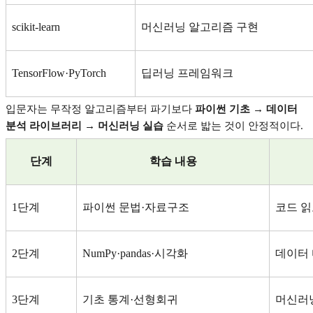
scikit-learn
머신러닝 알고리즘 구현
TensorFlow·PyTorch
딥러닝 프레임워크
입문자는 무작정 알고리즘부터 파기보다
파이썬 기초
→
데이터
분석 라이브러리
→
머신러닝 실습
순서로 밟는 것이 안정적이다
.
단계
학습 내용
1
단계
파이썬 문법
·
자료구조
코드 읽
2
단계
NumPy·pandas·
시각화
데이터
3
단계
기초 통계
·
선형회귀
머신러