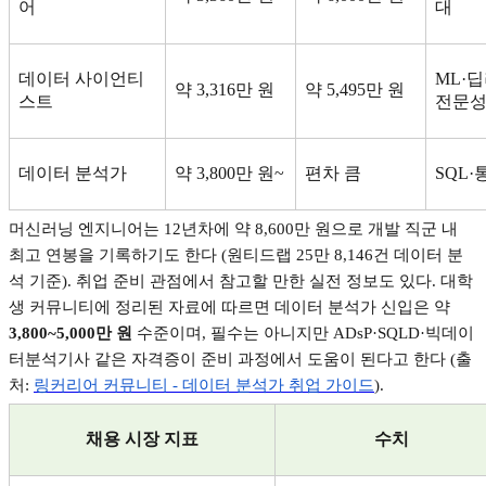
어
대
데이터 사이언티
ML·
딥
약
3,316
만 원
약
5,495
만 원
스트
전문
데이터 분석가
약
3,800
만 원
~
편차 큼
SQL·
머신러닝 엔지니어는
12
년차에 약
8,600
만 원으로 개발 직군 내
최고 연봉을 기록하기도 한다
(
원티드랩
25
만
8,146
건 데이터 분
석 기준
).
취업 준비 관점에서 참고할 만한 실전 정보도 있다
.
대학
생 커뮤니티에 정리된 자료에 따르면 데이터 분석가 신입은 약
3,800~5,000
만 원
수준이며
,
필수는 아니지만
ADsP·SQLD·
빅데이
터분석기사 같은 자격증이 준비 과정에서 도움이 된다고 한다
(
출
처
:
링커리어
커뮤니티 -
데이터
분석가
취업
가이드
).
채용 시장 지표
수치