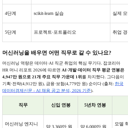
4
단계
scikit-learn
실습
실제 모
5
단계
프로젝트
·
포트폴리오
취업 경
머신러닝을 배우면 어떤 직무로 갈 수 있나요
?
머신러닝 역량은 데이터
·AI
직군 취업의 핵심 무기다
.
잡코리아
HR
머니 리포트
2026
에 따르면
AI·
개발
·
데이터 직무 평균 연봉은
4,947
만 원으로
21
개 주요 직무 가운데
1
위
를 차지했다
.
그다음이
기획
·
전략
(4,912
만 원
),
금융
·
보험
(4,779
만 원
)
순이다
(
출처
:
한국
데이터경제신문 - AI
채용
공고
분석, 2026
기준
).
직무
신입 연봉
5
년차 연봉
머신러닝 엔지니
모델 
약
3,360
만 원
약
6,000
만 원