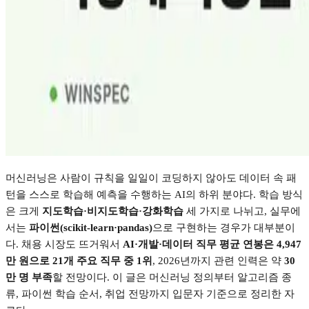
머신러닝은 사람이 규칙을 일일이 코딩하지 않아도 데이터 속 패
턴을 스스로 학습해 예측을 수행하는
AI
의 하위 분야다
.
학습 방식
은 크게
지도학습
·
비지도학습
·
강화학습
세 가지로 나뉘고
,
실무에
서는
파이썬
(scikit-learn·pandas)
으로 구현하는 경우가 대부분이
다
.
채용 시장도 뜨거워서
AI·
개발
·
데이터 직무 평균 연봉은
4,947
만 원으로
21
개 주요 직무 중
1
위
, 2026
년까지 관련 인력은 약
30
만 명 부족
할 전망이다
.
이 글은 머신러닝 정의부터 알고리즘 종
류
,
파이썬 학습 순서
,
취업 전망까지 입문자 기준으로 정리한 자