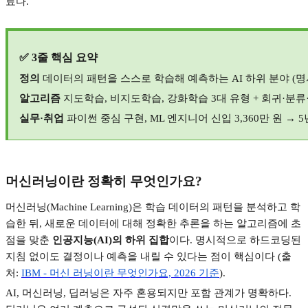
료다
.
✅ 3
줄 핵심 요약
정의
데이터의 패턴을 스스로 학습해 예측하는
AI
하위 분야
(
명
알고리즘
지도학습
,
비지도학습
,
강화학습
3
대 유형
+
회귀
·
분류
실무
·
취업
파이썬 중심 구현
, ML
엔지니어 신입
3,360
만 원
→ 5
머신러닝이란 정확히 무엇인가요
?
머신러닝
(Machine Learning)
은 학습 데이터의 패턴을 분석하고 학
습한 뒤
,
새로운 데이터에 대해 정확한 추론을 하는 알고리즘에 초
점을 맞춘
인공지능
(AI)
의 하위 집합
이다
.
명시적으로 하드코딩된
지침 없이도 결정이나 예측을 내릴 수 있다는 점이 핵심이다
(
출
처
:
IBM -
머신
러닝이란
무엇인가요, 2026
기준
).
AI,
머신러닝
,
딥러닝은 자주 혼용되지만 포함 관계가 명확하다
.