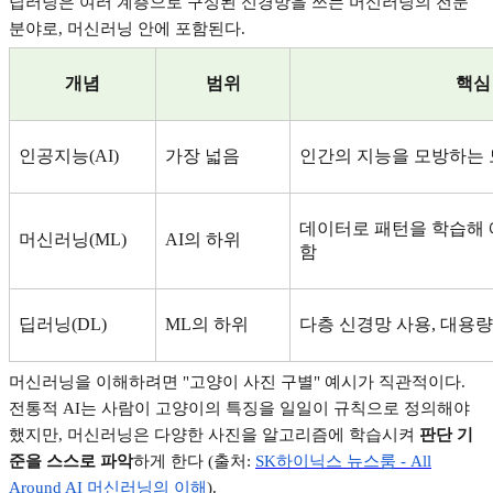
딥러닝은 여러 계층으로 구성된 신경망을 쓰는 머신러닝의 전문
분야로
,
머신러닝 안에 포함된다
.
개념
범위
핵심
인공지능
(AI)
가장 넓음
인간의 지능을 모방하는 
데이터로 패턴을 학습해
머신러닝
(ML)
AI
의 하위
함
딥러닝
(DL)
ML
의 하위
다층 신경망 사용
,
대용량
머신러닝을 이해하려면
"
고양이 사진 구별
"
예시가 직관적이다
.
전통적
AI
는 사람이 고양이의 특징을 일일이 규칙으로 정의해야
했지만
,
머신러닝은 다양한 사진을 알고리즘에 학습시켜
판단 기
준을 스스로 파악
하게 한다
(
출처
:
SK
하이닉스
뉴스룸 - All
Around AI
머신러닝의
이해
).