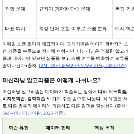
적합 문제
규칙이 명확한 단순 문제
복잡
·
가
대표 예시
특정 단어 포함 여부로 스팸 분류
예시 학
이메일 스팸 필터가 대표적이다
.
규칙기반은 데이터 과학자가 스
팸 기준을 수동으로 정의해야 하지만
,
머신러닝은 적절한 알고리
즘과 데이터만 있으면 샘플을 보고 스팸 여부를 예측하며 오류를
줄여나간다
(
출처
:
IBM -
머신
러닝이란
무엇인가요, 2026
기준
).
머신러닝 알고리즘은 어떻게 나뉘나요
?
머신러닝 알고리즘은 데이터가 학습되는 방식에 따라
지도학습
,
비지도학습
,
강화학습
세 가지 주요 범주로 나뉜다
.
각 유형은 서
로 다른 종류의 데이터에 의존하고 다른 결과를 달성한다
(
출처
:
SAP -
머신러닝이란, 2026
기준
).
학습 유형
데이터 형태
핵심 목적