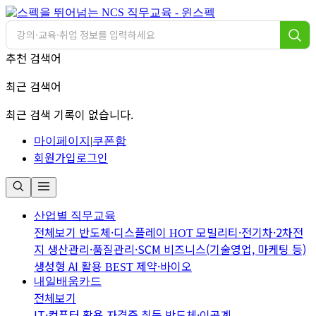
추천 검색어
최근 검색어
최근 검색 기록이 없습니다.
마이페이지
|
쿠폰함
회원가입
로그인
산업별 직무교육
전체보기
반도체·디스플레이
모빌리티·전기차·2차전
HOT
지
생산관리·품질관리·SCM
비즈니스(기술영업, 마케팅 등)
생성형 AI 활용
제약·바이오
BEST
내일배움카드
전체보기
IT·컴퓨터 활용
자격증 취득
반도체·이공계