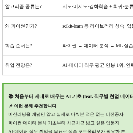
알고리즘 종류는
?
지도
·
비지도
·
강화학습
+
회귀
·
분
왜 파이썬인가
?
scikit-learn
등 라이브러리 성숙
,
입
학습 순서는
?
파이썬
→
데이터 분석
→ ML
실
취업 전망은
?
AI·
데이터 직무 평균 연봉
1
위
,
인
📚
처음부터 제대로 배우는
AI
기초
(feat.
직무별 현업 데이터
📌
이런 분께 추천합니다
머신러닝을 개념만 알고 실제로 다뤄본 적은 없는 비전공자
파이썬
·
데이터 분석 기초부터 차근차근 밟고 싶은 입문자
AI·
데이터 직무 취업을 목표로 실습 포트폴리오가 필요한 분