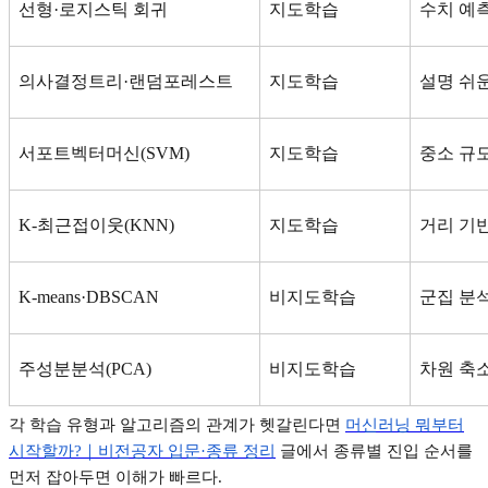
선형
·
로지스틱 회귀
지도학습
수치 예
의사결정트리
·
랜덤포레스트
지도학습
설명 쉬
서포트벡터머신
(SVM)
지도학습
중소 규
K-
최근접이웃
(KNN)
지도학습
거리 기
K-means·DBSCAN
비지도학습
군집 분
주성분분석
(PCA)
비지도학습
차원 축
각 학습 유형과 알고리즘의 관계가 헷갈린다면
머신러닝
뭐부터
시작할까?
｜비전공자
입문·
종류
정리
글에서 종류별 진입 순서를
먼저 잡아두면 이해가 빠르다
.