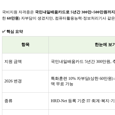
국비지원 자격증은
국민내일배움카드로
5
년간
300
만
~500
만원까지
한
60
만원
)
자부담이 생겼지만
,
컴퓨터활용능력
·
정보처리기사 같
✅
핵심 요약
항목
한눈에 보
지원 금액
국민내일배움카드
5
년간
300
만원
,
특화훈련
10%
자부담
(
상한
60
만원
) 
2026
변경
액 무료 가능
종류
HRD-Net
등록 기준
IT·
회계
·
복지
·
기