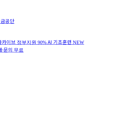
연금공단
 아카이브
AI 기초훈련
정부지원 90%
NEW
내·문의
무료