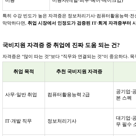
미용
미용사
(
네일
·
피부
·
헤어
·
메이크업
)
특히 수강 빈도가 높은 자격증은 정보처리기사
·
컴퓨터활용능력
·
전
막막하다면
,
취업 시장에서 인정도가 검증된
IT·
회계 자격증부터 
국비지원 자격증 중 취업에 진짜 도움 되는 건
?
자격증은
"
많이 따는 것
"
보다
"
직무와 연결되는 것
"
이 중요하다
.
목
취업 목적
추천 국비지원 자격증
공기업
·
사무
·
일반 취업
컴퓨터활용능력
2
급
본 스펙
대기업
·
IT·
개발 직무
정보처리기사
무 필수 