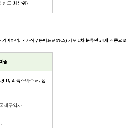
 빈도 최상위
)
을 의미하며
,
국가직무능력표준
(NCS)
기준
1
차 분류만
24
개 직종
으로
격증
SQLD,
리눅스마스터
,
정
국제무역사
사