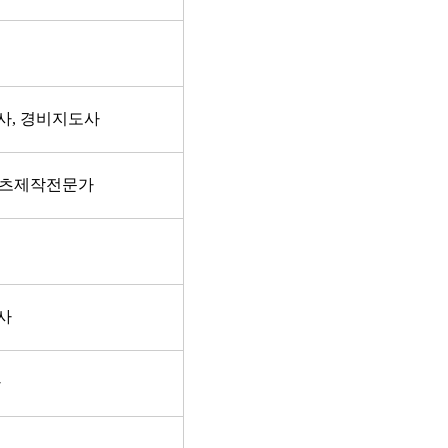
사
,
경비지도사
츠제작전문가
사
타