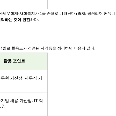
산세무회계
·
사회복지사
1
급 순으로 나타난다
(
출처
:
링커리어 커뮤니
시작하는 것이 안전
하다
.
적별로 활용도가 검증된 자격증을 정리하면 다음과 같다
.
활용 포인트
공무원 가산점
,
사무직 기
공기업 채용 가산점
, IT
직
소양