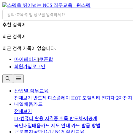
추천 검색어
최근 검색어
최근 검색 기록이 없습니다.
마이페이지
|
쿠폰함
회원가입
로그인
산업별 직무교육
전체보기
반도체·디스플레이
모빌리티·전기차·2차전
HOT
내일배움카드
전체보기
IT·컴퓨터 활용
자격증 취득
반도체·이공계
국민내일배움카드 제도 안내
카드 발급 방법
근로복지공단 D-12
NCS 직업교육