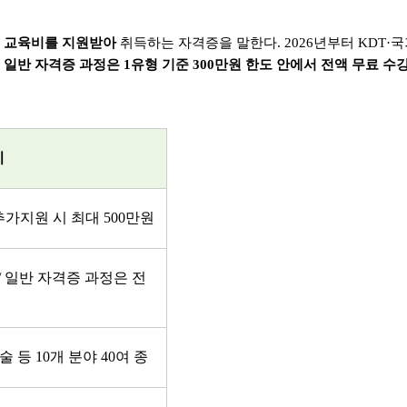
 교육비를 지원받아
취득하는 자격증을 말한다
. 2026
년부터
KDT·
국
은
일반 자격증 과정은
1
유형 기준
300
만원 한도 안에서 전액 무료 수
기
추가지원 시 최대
500
만원
/
일반 자격증 과정은 전
술 등
10
개 분야
40
여 종