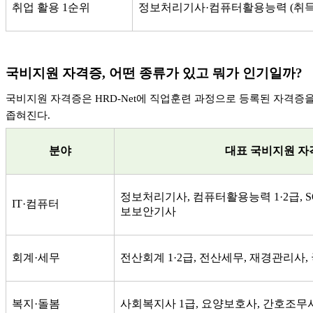
취업 활용
1
순위
정보처리기사
·
컴퓨터활용능력
(
취득
국비지원 자격증
,
어떤 종류가 있고 뭐가 인기일까
?
국비지원 자격증은
HRD-Net
에 직업훈련 과정으로 등록된 자격증
좁혀진다
.
분야
대표 국비지원 자
정보처리기사
,
컴퓨터활용능력
1·2
급
, 
IT·
컴퓨터
보보안기사
회계
·
세무
전산회계
1·2
급
,
전산세무
,
재경관리사
,
복지
·
돌봄
사회복지사
1
급
,
요양보호사
,
간호조무