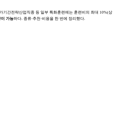
가기간전략산업직종 등 일부 특화훈련에는 훈련비의 최대
10%(
상
강이 가능
하다
.
종류
·
추천
·
비용을 한 번에 정리했다
.