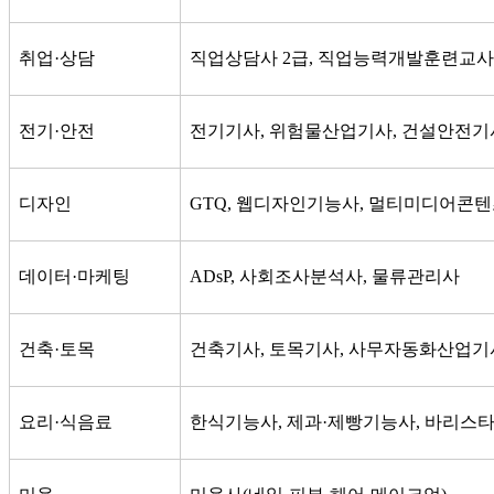
취업
·
상담
직업상담사
2
급
,
직업능력개발훈련교사
전기
·
안전
전기기사
,
위험물산업기사
,
건설안전기
디자인
GTQ,
웹디자인기능사
,
멀티미디어콘텐
데이터
·
마케팅
ADsP,
사회조사분석사
,
물류관리사
건축
·
토목
건축기사
,
토목기사
,
사무자동화산업기
요리
·
식음료
한식기능사
,
제과
·
제빵기능사
,
바리스