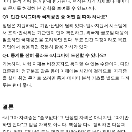
이터 분석 역량 등과 함께 평가된다
.
핵심은 자격 자체보다 데이터
로 문제를 해결해 본 경험을 보여줄 수 있느냐다
.
Q3.
민간
6
시그마와 국제공인 중 어떤 걸 따야 하나요
?
정답은 지원하려는 기업
·
산업에 달려 있다
.
입사지원서 시스템에
서 조회
·
인식되는 기관인지 먼저 확인하고
,
외국계
·
글로벌 대응이
필요하면 국제공인을 고려하면 된다
.
무료 민간 과정이라도 목표
기업에서 통용되면 충분히 활용 가치가 있다
.
Q4.
통계를 전혀 몰라도
6
시그마에 도전할 수 있나요
?
가능하다
.
시험 자체는 비전공자도 통과할 수 있는 수준이다
.
다만
표준편차
·
정규분포 같은 용어 이해에는 시간이 걸리므로
,
자격증
을 실제 취업 무기로 쓰려면 통계
·
데이터 분석 기초를 별도로 다져
두는 편이 좋다
.
결론
6
시그마 자격증은
"
쓸모없다
"
고 단정할 자격은 아니지만
, "
따기만
하면 된다
"
고 믿을 자격도 아니다
.
핵심을 다시 정리하면 다음과
같다
.
첫째
, GB
난이도는 합격률 약
80~96%
로 낮아 진입은 쉽다
.