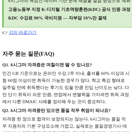
6
시그마의 핵심인 데이터 기반 문제 해결을 실습 중심으로 체화
고용노동부 지정
K-
디지털 기초역량훈련
(KDC)
공식 인증 과정
KDC
수강료
90%
국비지원
—
자부담
10%
만 결제
👉
강의
바로가기
자주 묻는 질문
(FAQ)
Q1. 6
시그마 자격증은 며칠이면 딸 수 있나요
?
민간
GB
기준으로는 온라인 수강
2
주 이내
,
출석률
60%
이상과 시
험
60
점 이상이면 취득이 가능한 경우가 많다
.
학교 특강 형태로
일주일 만에 취득했다는 후기도 있을 만큼 진입 난이도는 낮다
.
다
만 단기 취득이 쉬운 만큼
,
면접에서 변별력을 가지려면 취득 과정
에서 다룬
DMAIC
사례를 정리해 두는 것이 중요하다
.
Q2. 6
시그마 자격증만 있으면 품질 직무 취업이 되나요
?
자격증 한 장으로 합격이 보장되지는 않는다
. 6
시그마는 품질 직
무 지원자의 기본 구성요소에 가깝고
,
실제로는 품질경영기사
·
데