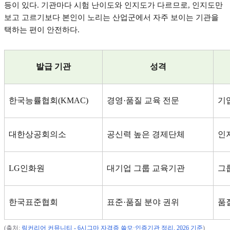
등이 있다
.
기관마다 시험 난이도와 인지도가 다르므로
,
인지도만
보고 고르기보다 본인이 노리는 산업군에서 자주 보이는 기관을
택하는 편이 안전하다
.
발급 기관
성격
한국능률협회
(KMAC)
경영
·
품질 교육 전문
기
대한상공회의소
공신력 높은 경제단체
인
LG
인화원
대기업 그룹 교육기관
그
한국표준협회
표준
·
품질 분야 권위
품
(
출처
:
링커리어
커뮤니티 - 6
시그마
자격증
쓸모·
인증기관
정리, 2026
기준
)