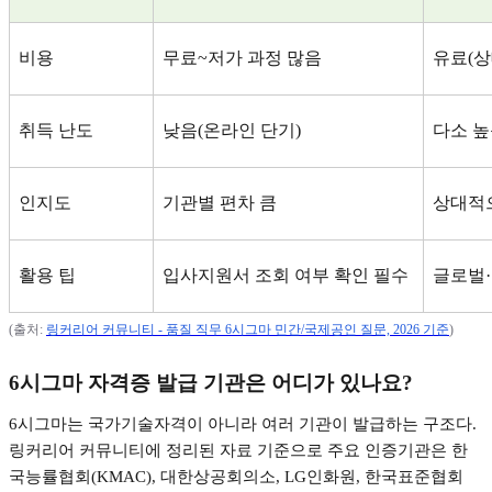
비용
무료
~
저가 과정 많음
유료
(
상
취득 난도
낮음
(
온라인 단기
)
다소 
인지도
기관별 편차 큼
상대적
활용 팁
입사지원서 조회 여부 확인 필수
글로벌
·
(
출처
:
링커리어
커뮤니티 -
품질
직무 6
시그마
민간/
국제공인
질문, 2026
기준
)
6
시그마 자격증 발급 기관은 어디가 있나요
?
6
시그마는 국가기술자격이 아니라 여러 기관이 발급하는 구조다
.
링커리어 커뮤니티에 정리된 자료 기준으로 주요 인증기관은 한
국능률협회
(KMAC),
대한상공회의소
, LG
인화원
,
한국표준협회