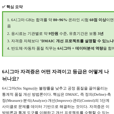
✅
핵심 요약
1. 6
시그마
GB
는 합격률 약
80~96%
·
온라인 시험
60
점 이상
이면
음
2.
응시료는 기관별로 약
9
만원
수준
,
유효기간은 보통
3
년
3.
자격증 자체보다
"
DMAIC
개선 프로젝트를 설명할 수 있느냐
4.
반도체
·
자동차 품질 직무는
6
시그마
+
데이터분석 역량
을 함
6
시그마 자격증은 어떤 자격이고 등급은 어떻게 나
뉘나요
?
6
시그마
(Six Sigma)
는 불량률을 낮추고 공정 품질을 끌어올리는
통계적 품질 개선 방법론이다
.
핵심은
DMAIC,
즉 정의
(Define)-
측
정
(Measure)-
분석
(Analyze)-
개선
(Improve)-
관리
(Control)
의
5
단계
사이클로 문제를 데이터 기반으로 해결하는 것이다
.
자격증은 이
방법론과 통계 도구를 이해하고 개선 프로젝트를 수행할 수 있는