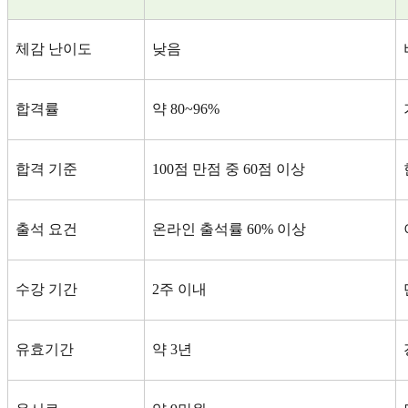
체감 난이도
낮음
합격률
약
80~96%
합격 기준
100
점 만점 중
60
점 이상
출석 요건
온라인 출석률
60%
이상
수강 기간
2
주 이내
유효기간
약
3
년