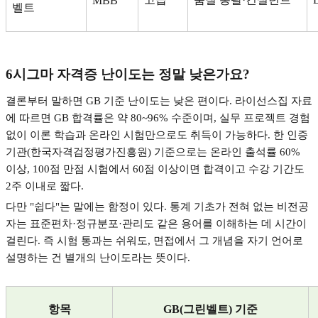
MBB
벨트
6
시그마 자격증 난이도는 정말 낮은가요
?
결론부터 말하면
GB
기준 난이도는 낮은 편이다
.
라이선스집 자료
에 따르면
GB
합격률은 약
80~96%
수준이며
,
실무 프로젝트 경험
없이 이론 학습과 온라인 시험만으로도 취득이 가능하다
.
한 인증
기관
(
한국자격검정평가진흥원
)
기준으로는 온라인 출석률
60%
이상
, 100
점 만점 시험에서
60
점 이상이면 합격이고 수강 기간도
2
주 이내로 짧다
.
다만
"
쉽다
"
는 말에는 함정이 있다
.
통계 기초가 전혀 없는 비전공
자는 표준편차
·
정규분포
·
관리도 같은 용어를 이해하는 데 시간이
걸린다
.
즉 시험 통과는 쉬워도
,
면접에서 그 개념을 자기 언어로
설명하는 건 별개의 난이도라는 뜻이다
.
항목
GB(
그린벨트
)
기준