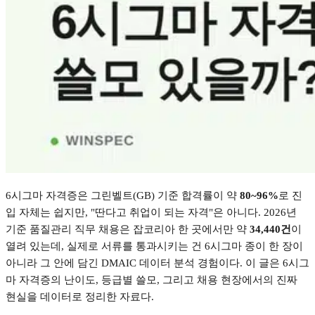
6
시그마 자격증은 그린벨트
(GB)
기준 합격률이 약
80~96%
로 진
입 자체는 쉽지만
, "
딴다고 취업이 되는 자격
"
은 아니다
. 2026
년
기준 품질관리 직무 채용은 잡코리아 한 곳에서만 약
34,440
건
이
열려 있는데
,
실제로 서류를 통과시키는 건
6
시그마 종이 한 장이
아니라 그 안에 담긴
DMAIC
데이터 분석 경험이다
.
이 글은
6
시그
마 자격증의 난이도
,
등급별 쓸모
,
그리고 채용 현장에서의 진짜
현실을 데이터로 정리한 자료다
.