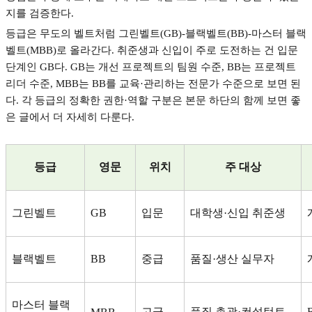
지를 검증한다
.
등급은 무도의 벨트처럼 그린벨트
(GB)-
블랙벨트
(BB)-
마스터 블랙
벨트
(MBB)
로 올라간다
.
취준생과 신입이 주로 도전하는 건 입문
단계인
GB
다
. GB
는 개선 프로젝트의 팀원 수준
, BB
는 프로젝트
리더 수준
, MBB
는
BB
를 교육
·
관리하는 전문가 수준으로 보면 된
다
.
각 등급의 정확한 권한
·
역할 구분은 본문 하단의 함께 보면 좋
은 글에서 더 자세히 다룬다
.
등급
영문
위치
주 대상
그린벨트
GB
입문
대학생
·
신입 취준생
블랙벨트
BB
중급
품질
·
생산 실무자
마스터 블랙
고급
품질 총괄
·
컨설턴트