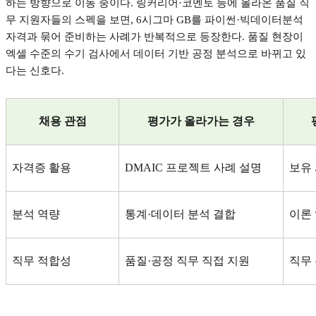
하는 방향으로 이동 중이다
.
링커리어
·
코멘토 등에 올라온 품질 직
무 지원자들의 스펙을 보면
, 6
시그마
GB
를 파이썬
·
빅데이터분석
자격과 묶어 준비하는 사례가 반복적으로 등장한다
.
품질 현장이
엑셀 수준의 수기 검사에서 데이터 기반 공정 분석으로 바뀌고 있
다는 신호다
.
채용 관점
평가가 올라가는 경우
자격증 활용
DMAIC
프로젝트 사례 설명
보유
분석 역량
통계
·
데이터 분석 결합
이론
직무 적합성
품질
·
공정 직무 직접 지원
직무