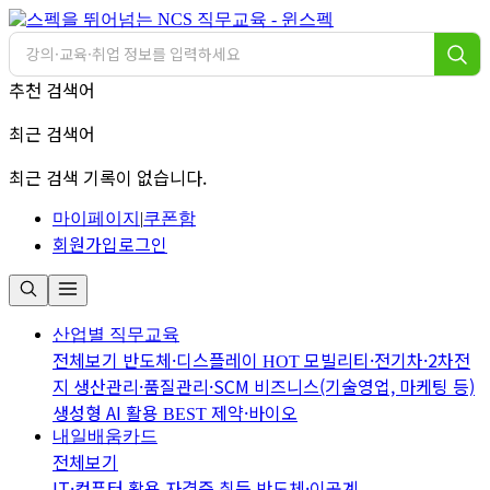
추천 검색어
최근 검색어
최근 검색 기록이 없습니다.
마이페이지
|
쿠폰함
회원가입
로그인
산업별 직무교육
전체보기
반도체·디스플레이
모빌리티·전기차·2차전
HOT
지
생산관리·품질관리·SCM
비즈니스(기술영업, 마케팅 등)
생성형 AI 활용
제약·바이오
BEST
내일배움카드
전체보기
IT·컴퓨터 활용
자격증 취득
반도체·이공계