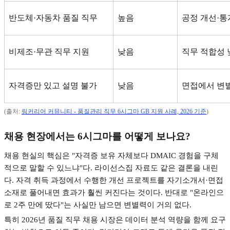
반도체
·
자동차 품질 직무
높음
공정 개선
·
통
비제조
·
무관 직무 지원
낮음
직무 적합성 
자격증만 있고 설명 불가
낮음
면접에서 변
(
출처
:
링커리어
커뮤니티 -
품질관리
직무 6
시그마 GB
지원
사례, 2026
기준
)
채용 현장에서는
6
시그마를 어떻게 보나요
?
채용 현실의 핵심은
"
자격증 보유 자체보다
DMAIC
경험을 구체
적으로 말할 수 있느냐
"
다
.
라이선스집 자료도 같은 결론을 내린
다
.
자격 취득 과정에서 수행한 개선 프로젝트를 자기소개서
·
면접
소재로 풀어내면 효과가 훨씬 커진다는 것이다
.
반대로
"
온라인으
로
2
주 만에 땄다
"
는 사실만 남으면 변별력이 거의 없다
.
특히
2026
년 품질 직무 채용 시장은 데이터 분석 역량을 함께 요구