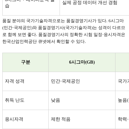
실제 공정 데이터 개선 경험
습
품질 분야의 국가기술자격으로는 품질경영기사가 있다
. 6
시그마
(
민간
·
국제공인
)
와 품질경영기사
(
국가기술자격
)
는 성격이 다르므
로 함께 보면 좋다
.
품질경영기사의 정확한 시험 일정
·
응시자격은
한국산업인력공단 큐넷에서 확인할 수 있다
.
구분
6
시그마
(GB)
자격 성격
민간
·
국제공인
국가
취득 난도
낮음
높음
(
응시자격
제한 적음
학력
·