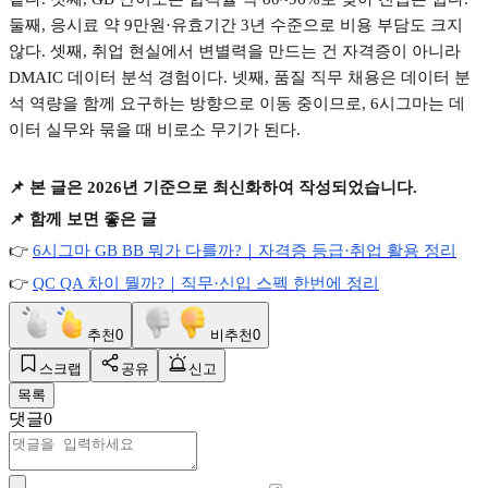
둘째
,
응시료 약
9
만원
·
유효기간
3
년 수준으로 비용 부담도 크지
않다
.
셋째
,
취업 현실에서 변별력을 만드는 건 자격증이 아니라
DMAIC
데이터 분석 경험이다
.
넷째
,
품질 직무 채용은 데이터 분
석 역량을 함께 요구하는 방향으로 이동 중이므로
, 6
시그마는 데
이터 실무와 묶을 때 비로소 무기가 된다
.
📌
본 글은
2026
년 기준으로 최신화하여 작성되었습니다
.
📌
함께 보면 좋은 글
👉
6
시그마 GB BB
뭐가
다를까?
｜자격증
등급·
취업
활용
정리
👉
QC QA
차이
뭘까?
｜직무·
신입
스펙
한번에
정리
추천
0
비추천
0
스크랩
공유
신고
목록
댓글
0