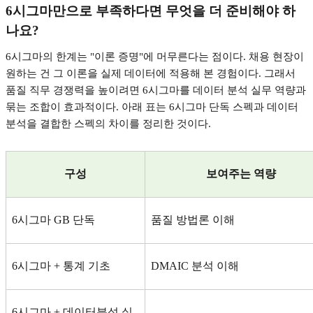
6
시그마만으로 부족하다면 무엇을 더 준비해야 하
나요
?
6
시그마의 한계는
"
이론 증명
"
에 머무른다는 점이다
.
채용 현장이
원하는 건 그 이론을 실제 데이터에 적용해 본 경험이다
.
그래서
품질 직무 경쟁력을 높이려면
6
시그마를 데이터 분석 실무 역량과
묶는 조합이 효과적이다
.
아래 표는
6
시그마 단독 스펙과 데이터
분석을 결합한 스펙의 차이를 정리한 것이다
.
구성
보여주는 역량
6
시그마
GB
단독
품질 방법론 이해
6
시그마
+
통계 기초
DMAIC
분석 이해
6
시그마
+
데이터분석 실