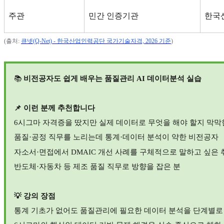
주관
민간 인증기관
한국
(
출처
:
큐넷(Q-Net) -
한국산업인력공단
국가기술자격, 2026
기준
)
📚
비전공자도 쉽게 배우는 품질관리
AI
데이터분석 실습
📌
이런 분께 추천합니다
6
시그마 자격증을 땄지만 실제 데이터로 무엇을 해야 할지 막막
품질
·
공정 직무를 노리는데 통계
·
데이터 분석이 약한 비전공자
자소서
·
면접에서
DMAIC
개선 사례를 구체적으로 말하고 싶은
반도체
·
자동차 등 제조 품질 직무로 방향을 잡은 분
💡
강의 장점
통계 기초가 없어도 품질관리에 필요한 데이터 분석을 단계별로 