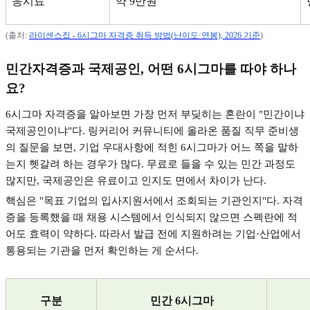
응시료
약
9
만원
(
출처
:
라이센스집 - 6
시그마
자격증
취득
방법(
난이도·
연봉), 2026
기준
)
민간자격증과 국제공인
,
어떤
6
시그마를 따야 하나
요
?
6
시그마 자격증을 알아보면 가장 먼저 부딪히는 혼란이
"
민간이냐
국제공인이냐
"
다
.
링커리어 커뮤니티에 올라온 품질 직무 준비생
의 질문을 보면
,
기업 우대사항에 적힌
6
시그마가 어느 쪽을 말하
는지 헷갈려 하는 경우가 많다
.
무료로 들을 수 있는 민간 과정도
많지만
,
국제공인은 유료이고 인지도 면에서 차이가 난다
.
핵심은
"
목표 기업의 입사지원서에서 조회되는 기관인지
"
다
.
자격
증을 등록했을 때 채용 시스템에서 인식되지 않으면 스펙란에 적
어도 효력이 약하다
.
따라서 발급 전에 지원하려는 기업
·
산업에서
통용되는 기관을 먼저 확인하는 게 순서다
.
구분
민간
6
시그마