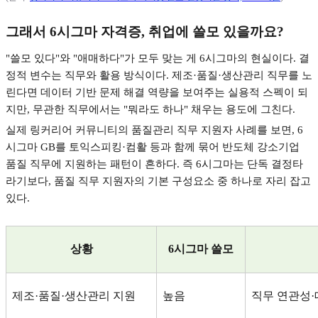
그래서
6
시그마 자격증
,
취업에 쓸모 있을까요
?
"
쓸모 있다
"
와
"
애매하다
"
가 모두 맞는 게
6
시그마의 현실이다
.
결
정적 변수는 직무와 활용 방식이다
.
제조
·
품질
·
생산관리 직무를 노
린다면 데이터 기반 문제 해결 역량을 보여주는 실용적 스펙이 되
지만
,
무관한 직무에서는
"
뭐라도 하나
"
채우는 용도에 그친다
.
실제 링커리어 커뮤니티의 품질관리 직무 지원자 사례를 보면
, 6
시그마
GB
를 토익스피킹
·
컴활 등과 함께 묶어 반도체 강소기업
품질 직무에 지원하는 패턴이 흔하다
.
즉
6
시그마는 단독 결정타
라기보다
,
품질 직무 지원자의 기본 구성요소 중 하나로 자리 잡고
있다
.
상황
6
시그마 쓸모
제조
·
품질
·
생산관리 지원
높음
직무 연관성
·