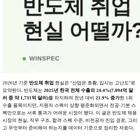
2026
년 기준
반도체 취업
현실은
"
산업은 호황
,
입사는 고난도
"
로
요약된다
.
반도체는
2025
년 한국 전체 수출의
24.4%(7,094
억 달
러 중 약
1,731
억 달러
)
를 차지하며 전년 대비
21.9%
증가
한
1
위
수출 품목이지만
,
지원자 스펙이 상향 평준화되면서 전공
·
기본 스
펙만으로는 서류 통과가 어려운 시장이 됐다
.
이 글은 반도체 채용
시장의 현실
,
직무 구조
,
합격 스펙 수준
,
비전공자 진입 경로
,
그리
고 무엇부터 준비해야 하는지를 데이터 기준으로 정리한 자료다
.