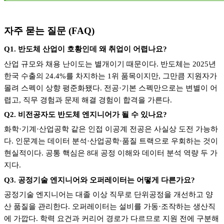
자주 묻는 질문
(FAQ)
Q1.
반도체 산업이 호황인데 왜 취업이 어렵나요
?
산업 규모와 채용 난이도는 별개이기 때문이다
.
반도체는
2025
년
한국 수출의
24.4%
를 차지하는
1
위 품목이지만
,
그만큼 지원자가
몰려 스펙이 상향 평준화됐다
.
전공
·
기본 스펙만으로는 변별이 어
렵고
,
직무 경험과 문제 해결 경험이 합격을 가른다
.
Q2.
비전공자도 반도체 엔지니어가 될 수 있나요
?
화학
·
기계
·
산업공학 같은 인접 이공계 전공은 사실상 도전 가능하
다
.
인문계는 데이터 분석
·
산업공학
·
품질 트랙으로 우회하는 것이
현실적이다
.
공통 핵심은
8
대 공정 이해와 데이터 분석 역량 두 가
지다
.
Q3.
공정기술 엔지니어와 오퍼레이터는 어떻게 다른가요
?
공정기술 엔지니어는 대졸 이상 직무로 단위공정을 개선하고 양
산 품질을 관리한다
.
오퍼레이터는 설비를 가동
·
조작하는 생산직
에 가깝다
.
학력 요건과 커리어 경로가 다르므로 지원 전에 구분해