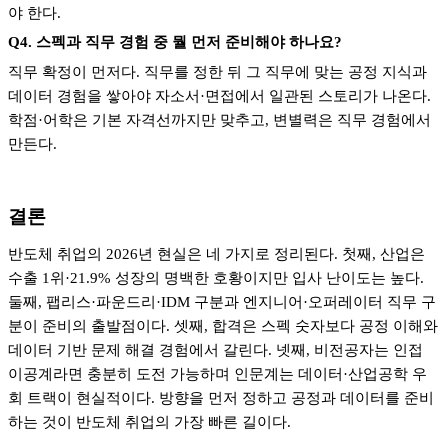
야 한다
.
Q4.
스펙과 직무 경험 중 뭘 먼저 준비해야 하나요
?
직무 확정이 먼저다
.
직무를 정한 뒤 그 직무에 맞는 공정 지식과
데이터 경험을 쌓아야 자소서
·
면접에서 일관된 스토리가 나온다
.
학점
·
어학은 기본 자격선까지만 맞추고
,
변별력은 직무 경험에서
만든다
.
결론
반도체 취업의
2026
년 현실은 네 가지로 정리된다
.
첫째
,
산업은
수출
1
위
·21.9%
성장의 명백한 호황이지만 입사 난이도는 높다
.
둘째
,
팹리스
·
파운드리
·IDM
구분과 엔지니어
·
오퍼레이터 직무 구
분이 준비의 출발점이다
.
셋째
,
합격은 스펙 숫자보다 공정 이해와
데이터 기반 문제 해결 경험에서 갈린다
.
넷째
,
비전공자는 인접
이공계라면 충분히 도전 가능하며 인문계는 데이터
·
산업공학 우
회 트랙이 현실적이다
.
방향을 먼저 정하고 공정과 데이터를 준비
하는 것이 반도체 취업의 가장 빠른 길이다
.