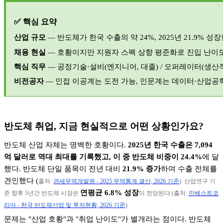
✅
핵심 요약
산업 규모
—
반도체가 한국 수출의 약
24%, 2025
년
21.9%
성장
채용 현실
—
호황이지만 지원자 스펙 상향 평준화로 진입 난이
핵심 직무
—
공정기술
·
설비
(
엔지니어
,
대졸
) /
오퍼레이터
(
생산
비전공자
—
인접 이공계는 도전 가능
,
인문계는 데이터
·
산업공학
반도체 취업
,
지금 현실적으로 어떤 상황인가요
?
반도체 산업 자체는 명백한 호황이다
.
2025
년 한국 수출은
7,094
억 달러로 역대 최대를 기록했고
,
이 중 반도체 비중이
24.4%
에 달
했다
.
반도체 단일 품목이 전년 대비
21.9%
증가
하며 수출 전체를
견인했다
(
출처
:
관세무역개발원 - 2025
무역통계
결산, 2026
기준
).
산업연구 기
연평균
6.8%
성장
준 향후
5
년간 반도체 시장은
이 전망된다
(
출처
:
인베스트코
리아 -
한국
반도체산업
및
투자현황, 2026
기준
).
문제는
"
산업 호황
"
과
"
취업 난이도
"
가 별개라는 점이다
.
반도체