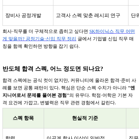
장비사 공정개발
고객사 스펙 맞춘 레시피 연구
단
회사
·
직무를 더 구체적으로 좁히고 싶다면
SK
하이닉스
직무
어떤
게
맞을까?
공정기술·
신입
직무
정리
글에서 기업별 신입 직무 매
칭을 함께 확인하면 방향을 잡기 쉽다
.
반도체 합격 스펙
,
어느 정도면 되나요
?
합격 스펙에는 공식 컷이 없지만
,
커뮤니티에 올라온 합격
·
준비 사
례를 보면 공통 패턴이 있다
.
핵심은 단순 스펙 수치가 아니라
"
엔
지니어로서 문제를 풀어본 경험
"
의 유무다
.
학점
·
어학은 기본 자
격 요건에 가깝고
,
변별력은 직무 관련 경험에서 갈린다
.
스펙 항목
현실적 기준
학력
이공계 학사 이상이 일반적
직무