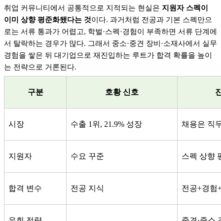
취업 커뮤니티에서 공통적으로 지적되는 현실은
지원자 스펙이
이미 상향 평준화됐다는 것
이다
.
과거처럼 전공과 기본 스펙만으
로는 서류 통과가 어렵고
,
학벌
·
스펙
·
경험이 부족하면 서류 단계에
서 탈락하는 경우가 많다
.
그래서 중소
·
중견 장비
·
소재사에서 실무
경험을 쌓은 뒤 대기업으로 재진입하는 루트가 합격 확률을 높이
는 전략으로 거론된다
.
구분
호황 신호
시장
수출
1
위
, 21.9%
성장
채용은 직
지원자
수요 꾸준
스펙 상향 
합격 변수
전공 지식
전공
+
경험
우회 전략
—
중견
·
중소 