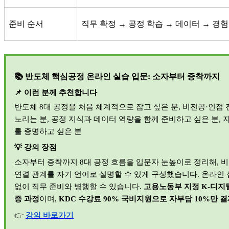
준비 순서
직무 확정
→
공정 학습
→
데이터
→
경험
📚
반도체 핵심공정 온라인 실습 입문
:
소자부터 증착까지
📌
이런 분께 추천합니다
반도체
8
대 공정을 처음 체계적으로 잡고 싶은 분
,
비전공
·
인접 
노리는 분
,
공정 지식과 데이터 역량을 함께 준비하고 싶은 분
,
를 증명하고 싶은 분
💡
강의 장점
소자부터 증착까지
8
대 공정 흐름을 입문자 눈높이로 정리해
,
비
연결 관계를 자기 언어로 설명할 수 있게 구성했습니다
.
온라인 
없이 직무 준비와 병행할 수 있습니다
.
고용노동부 지정
K-
디지
증 과정
이며
,
KDC
수강료
90%
국비지원으로 자부담
10%
만 결
👉
강의
바로가기