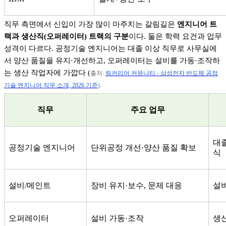
직무 측면에서 신입이 가장 많이 마주치는 갈림길은
엔지니어 트
랙과 생산직
(
오퍼레이터
)
트랙의 구분
이다
.
둘은 학력 요건과 업무
성격이 다르다
.
공정기술 엔지니어는 대졸 이상 직무로 사무실에
서 양산 품질을 유지
·
개선하고
,
오퍼레이터는 설비를 가동
·
조작하
는 생산 작업자에 가깝다
(
출처
:
링커리어
커뮤니티 -
삼성전자
반도체
공정
기술
엔지니어
직무
소개, 2026
기준
).
직무
주요 업무
대
공정기술 엔지니어
단위공정 개선
·
양산 품질 확보
식
설비
/
메인트
장비 유지
·
보수
,
문제 대응
설비
오퍼레이터
설비 가동
·
조작
생