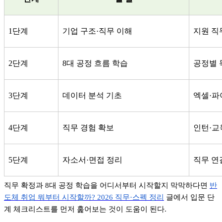
1
단계
기업 구조
·
직무 이해
지원 직
2
단계
8
대 공정 흐름 학습
공정별 
3
단계
데이터 분석 기초
엑셀
·
파
4
단계
직무 경험 확보
인턴
·
교
5
단계
자소서
·
면접 정리
직무 연
직무 확정과
8
대 공정 학습을 어디서부터 시작할지 막막하다면
반
도체
취업
뭐부터
시작할까? 2026
직무·
스펙
정리
글에서 입문 단
계 체크리스트를 먼저 훑어보는 것이 도움이 된다
.