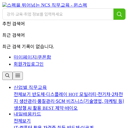
추천 검색어
최근 검색어
최근 검색 기록이 없습니다.
마이페이지
|
쿠폰함
회원가입
로그인
산업별 직무교육
전체보기
반도체·디스플레이
모빌리티·전기차·2차전
HOT
지
생산관리·품질관리·SCM
비즈니스(기술영업, 마케팅 등)
생성형 AI 활용
제약·바이오
BEST
내일배움카드
전체보기
IT·컴퓨터 활용
자격증 취득
반도체·이공계