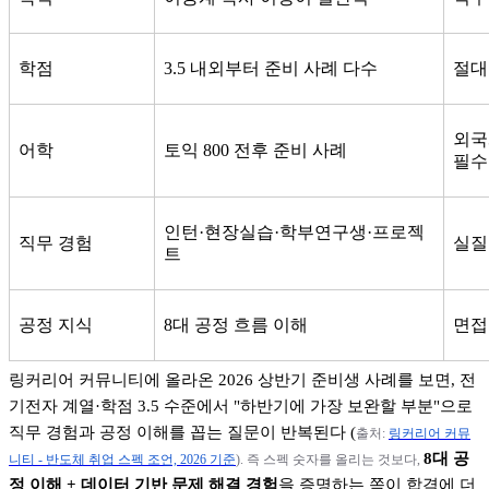
학점
3.5
내외부터 준비 사례 다수
절대
외국
어학
토익
800
전후 준비 사례
필수
인턴
·
현장실습
·
학부연구생
·
프로젝
직무 경험
실질
트
공정 지식
8
대 공정 흐름 이해
면접
링커리어 커뮤니티에 올라온
2026
상반기 준비생 사례를 보면
,
전
기전자 계열
·
학점
3.5
수준에서
"
하반기에 가장 보완할 부분
"
으로
직무 경험과 공정 이해를 꼽는 질문이 반복된다
(
출처
:
링커리어
커뮤
8
대 공
니티 -
반도체
취업
스펙
조언, 2026
기준
).
즉 스펙 숫자를 올리는 것보다
,
정 이해
+
데이터 기반 문제 해결 경험
을 증명하는 쪽이 합격에 더