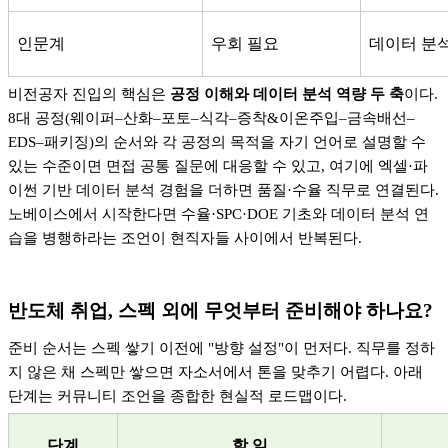
인문계
우회 필요
데이터 분
비전공자 진입의 핵심은
공정 이해와 데이터 분석 역량 두 축
이다
.
8
대 공정
(
웨이퍼
–
산화
–
포토
–
식각
–
증착
&
이온주입
–
금속배선
–
EDS–
패키징
)
의 순서와 각 공정의 목적을 자기 언어로 설명할 수
있는 수준이면 면접 공통 질문에 대응할 수 있고
,
여기에 엑셀
·
파
이썬 기반 데이터 분석 경험을 더하면 품질
·
수율 직무로 연결된다
.
노베이스에서 시작한다면 수율
·SPC·DOE
기초와 데이터 분석 연
습을 병행하라는 조언이 현직자들 사이에서 반복된다
.
반도체 취업
,
스펙 외에 무엇부터 준비해야 하나요
?
준비 순서는 스펙 쌓기 이전에
"
방향 설정
"
이 먼저다
.
직무를 정하
지 않은 채 스펙만 쌓으면 자소서에서 톤을 맞추기 어렵다
.
아래
단계는 커뮤니티 조언을 종합한 현실적 로드맵이다
.
단계
할 일