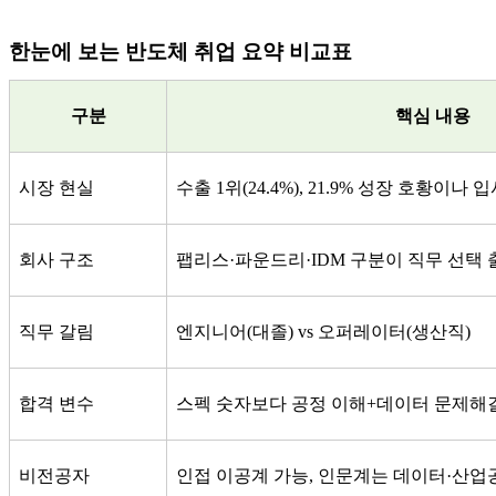
한눈에 보는 반도체 취업 요약 비교표
구분
핵심 내용
시장 현실
수출
1
위
(24.4%), 21.9%
성장 호황이나 입
회사 구조
팹리스
·
파운드리
·IDM
구분이 직무 선택
직무 갈림
엔지니어
(
대졸
) vs
오퍼레이터
(
생산직
)
합격 변수
스펙 숫자보다 공정 이해
+
데이터 문제해
비전공자
인접 이공계 가능
,
인문계는 데이터
·
산업