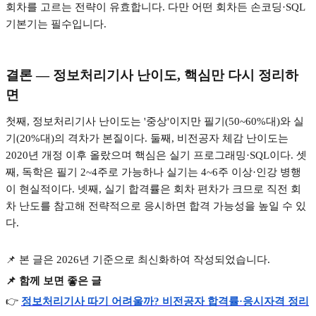
회차를 고르는 전략이 유효합니다
.
다만 어떤 회차든 손코딩
·SQL
기본기는 필수입니다
.
결론
—
정보처리기사 난이도
,
핵심만 다시 정리하
면
첫째
,
정보처리기사 난이도는
'
중상
'
이지만 필기
(50~60%
대
)
와 실
기
(20%
대
)
의 격차가 본질이다
.
둘째
,
비전공자 체감 난이도는
2020
년 개정 이후 올랐으며 핵심은 실기 프로그래밍
·SQL
이다
.
셋
째
,
독학은 필기
2~4
주로 가능하나 실기는
4~6
주 이상
·
인강 병행
이 현실적이다
.
넷째
,
실기 합격률은 회차 편차가 크므로 직전 회
차 난도를 참고해 전략적으로 응시하면 합격 가능성을 높일 수 있
다
.
📌
본 글은
2026
년 기준으로 최신화하여 작성되었습니다
.
📌
함께 보면 좋은 글
👉
정보처리기사
따기
어려울까?
비전공자
합격률·
응시자격
정리