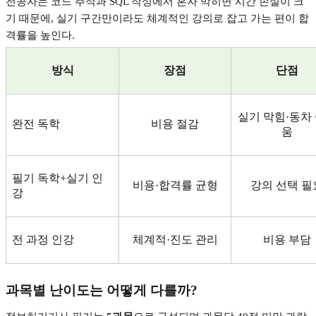
전공자는 코드 추적과
SQL
작성에서 혼자 막히면 시간 손실이 크
기 때문에
,
실기 구간만이라도 체계적인 강의로 잡고 가는 편이 합
격률을 높인다
.
방식
장점
단점
실기 막힘
·
동차
완전 독학
비용 절감
움
필기 독학
+
실기 인
비용
·
합격률 균형
강의 선택 필
강
전 과정 인강
체계적
·
진도 관리
비용 부담
과목별 난이도는 어떻게 다를까
?