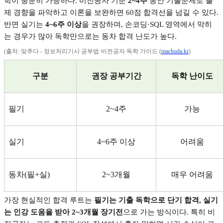
학이 충분히 가능하다
.
비전공자 기준
2~4
주
동안 기출문제로 출
제 경향을 파악하고 이론을 보완하면
60
점 합격선을 넘길 수 있다
.
반면 실기는
4~6
주 이상
을 권장하며
,
손코딩
·SQL
영역에서 막히
는 경우가 많아 독학만으로는 동차 합격 난도가 높다
.
(
출처
:
맞추다
-
정보처리기사 공부법
·
비전공자 독학 가이드
(
machuda.kr
)
구분
권장 공부기간
독학 난이도
필기
2~4
주
가능
실기
4~6
주 이상
어려움
동차
(
필
+
실
)
2~3
개월
매우 어려움
가장 현실적인 합격 루트는
필기는 기출 독학으로 단기 합격
,
실기
는 인강 도움을 받아
2~3
개월 장기전
으로 가는 방식이다
.
특히 비