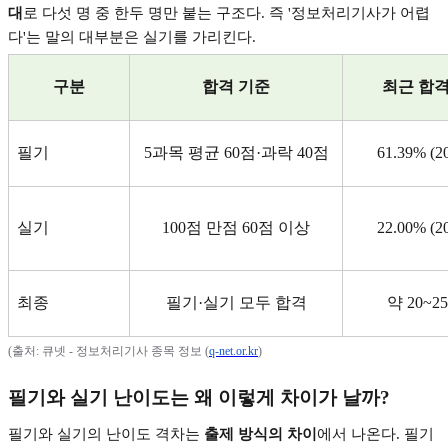
대
로 다섯 명 중 한두 명만 붙는 구조다
.
즉
'
정보처리기사가 어렵
다
'
는 말의 대부분은 실기를 가리킨다
.
구분
합격 기준
최근 합
필기
5
과목 평균
60
점
·
과락
40
점
61.39% (2
실기
100
점 만점
60
점 이상
22.00% (2
최종
필기
·
실기 모두 합격
약
20~2
(
출처
:
큐넷
-
정보처리기사 종목 정보
(
q-net.or.kr
)
필기와 실기 난이도는 왜 이렇게 차이가 날까
?
필기와 실기의 난이도 격차는
출제 방식의 차이
에서 나온다
.
필기