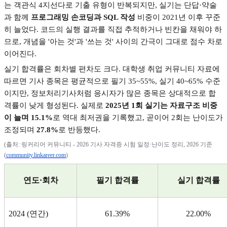
는 객관식
4
지선다로 기출 유형이 반복되지만
,
실기는 단답
·
약술
과 함께
프로그래밍 손코딩과
SQL
작성
비중이
2021
년 이후 꾸준
히 늘었다
.
코드의 실행 결과를 직접 추적하거나 빈칸을 채워야 하
므로
,
개념을
'
아는 것
'
과
'
쓰는 것
'
사이의 간극이 그대로 점수 차로
이어진다
.
실기 합격률은 회차별 편차도 크다
.
대학생 취업 커뮤니티 자료에
따르면 기사 종목은 평균적으로 필기
35~55%,
실기
40~65%
수준
이지만
,
정보처리기사처럼 응시자가 많은 종목은 상대적으로 합
격률이 낮게 형성된다
.
실제로
2025
년
1
회 실기는 자료구조 비중
이 늘며
15.1%
로 역대 최저권을 기록했고
,
곧이어
2
회는 난이도가
조정되며
27.8%
로 반등했다
.
(
출처
:
링커리어 커뮤니티
- 2026
기사 자격증 시험 일정
·
난이도 정리
, 2026
기준
(
community.linkareer.com
)
연도
·
회차
필기 합격률
실기 합격률
2024 (
연간
)
61.39%
22.00%