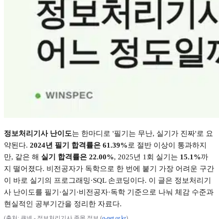
정보처리기사 난이도
는 한마디로
'
필기는 무난
,
실기가 진짜
'
로 요
약된다
.
2024
년 필기 합격률은
61.39%
로 절반 이상이 통과하지
만
,
같은 해
실기 합격률은
22.00%
, 2025
년
1
회 실기는
15.1%
까
지 떨어졌다
.
비전공자가 독학으로 한 번에 붙기 가장 어려운 구간
이 바로 실기의 프로그래밍
·SQL
손코딩이다
.
이 글은 정보처리기
사 난이도를 필기
·
실기
·
비전공자
·
독학 기준으로 나눠 체감 수준과
현실적인 공부기간을 정리한 자료다
.
(
출처
:
큐넷
-
정보처리기사 종목 정보
(
q-net.or.kr
)