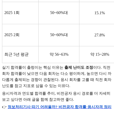
2025 1
회
50~60%
대
15.1%
2025 2
회
50~60%
대
27.8%
최근
5
년 평균
약
56~63%
약
15~28%
실기 합격률이 출렁이는 핵심 이유는
출제 난이도 조정
이다
.
직전
회차 합격률이 낮으면 다음 회차는 다소 평이하게
,
높으면 다시 까
다롭게 출제되는 경향이 관찰된다
.
응시 회차를 고를 때 직전 회차
난도를 참고 지표로 삼을 수 있는 이유다
.
응시자격과 연도별 합격률 추이
,
비전공자 응시 경로를 더 자세히
보고 싶다면 아래 글을 함께 참고하면 좋다
.
👉
정보처리기사
따기
어려울까?
비전공자
합격률·
응시자격
정리