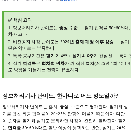
✅
핵심 요약
1.
정보처리기사 난이도는
중상 수준
—
필기 합격률
50~60%
대
,
차가 크다
2.
비전공자 체감 난이도는
2020
년 출제 개정 이후 상승
—
실기
단순 암기로는 부족하다
3.
독학 공부기간은
필기
2~4
주
+
실기
4~6
주
가 현실선
—
동차 
4.
실기 합격률은
회차별 편차
가 커 직전 회차
(2025
년
1
회
15.1%
도 방향을 가늠하는 전략이 유효하다
정보처리기사 난이도
,
한마디로 어느 정도일까
?
정보처리기사 난이도는 흔히
'
중상
'
수준으로 평가된다
.
필기와 실
기를 합친 최종 합격률이
20~25%
안팎에 머물기 때문이다
.
다만
이 숫자를 필기와 실기로 분리하면 체감이 완전히 달라진다
.
필기
는
합격률
50~60%
대
로 절반 이상이 통과하는 반면
,
실기는
20%