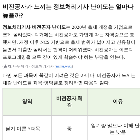
비전공자가 느끼는 정보처리기사 난이도는 얼마나
높을까
?
정보처리기사 비전공자 난이도
는
2020
년 출제 개정을 기점으로
크게 올라갔다
.
과거에는 비전공자도 가볍게 따는 자격증으로 통
했지만
,
개정 이후
NCS
기반으로 출제 범위가 넓어지고 신유형이
늘면서 기출만 돌려서는 합격이 어려워졌다
.
비전공자는 이론과
프로그래밍을 모두 깊이 있게 학습해야 하는 부담을 안는다
.
(
출처
:
나무위키
-
정보처리기사
(
namu.wiki
)
다만 모든 과목이 똑같이 어려운 것은 아니다
.
비전공자가 느끼는
체감 난이도를 과목
·
영역별로 정리하면 다음과 같다
.
비전공자 체
영역
이유
감
암기량 많으나 이해 
필기 이론
5
과목
중
는 낮음