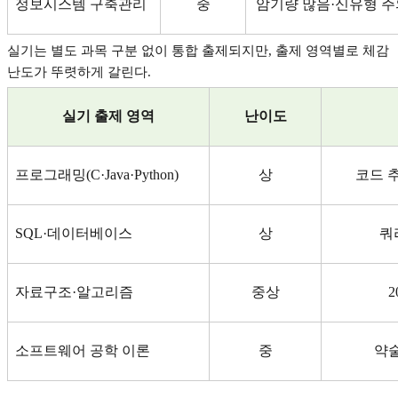
정보시스템 구축관리
중
암기량 많음
·
신유형 주
실기는 별도 과목 구분 없이 통합 출제되지만
,
출제 영역별로 체감
난도가 뚜렷하게 갈린다
.
실기 출제 영역
난이도
프로그래밍
(C·Java·Python)
상
코드 
SQL·
데이터베이스
상
쿼
자료구조
·
알고리즘
중상
2
소프트웨어 공학 이론
중
약