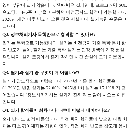
있어 부담이 크지 않습니다
.
진짜 벽은 실기인데
,
프로그래밍
·SQL
손코딩에
4~6
주 이상을 배분하면 비전공자도 합격이 가능합니다
.
2020
년 개정 이후 난도가 오른 것은 사실이나
,
불가능한 수준은 아
닙니다
.
Q2.
정보처리기사 독학만으로 합격할 수 있나요
?
필기는 독학으로 가능합니다
.
실기는 비전공자 기준 독학 동차 합
격 난도가 높아
,
필기는 기출 독학
·
실기는 인강 병행이 가장 현실
적입니다
.
실기 코딩에서 혼자 막히면 시간 손실이 크기 때문입니
다
.
Q3.
필기와 실기 중 무엇이 더 어렵나요
?
실기가 압도적으로 어렵습니다
. 2024
년 기준 필기 합격률은
61.39%
인 반면 실기는
22.00%, 2025
년
1
회 실기는
15.1%
까지 떨
어졌습니다
. '
정보처리기사는 실기가 진짜
'
라는 말이 나오는 이유
입니다
.
Q4.
실기 합격률이 회차마다 다른데 어떻게 대비하나요
?
출제 난이도 조정 때문입니다
.
직전 회차 합격률이 낮으면 다음 회
차는 다소 평이해지는 경향이 있어
,
직전 회차 난도를 참고해 응시