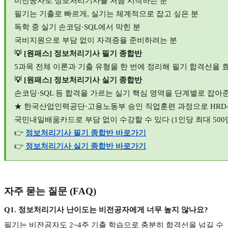
비전공자로 정보처리기사를 처음 시작하는 분
필기는 기출로 빠르게
,
실기는 체계적으로 잡고 싶은 분
독학 중 실기 손코딩
·SQL
에서 막힌 분
국비지원으로 부담 없이 자격증을 준비하려는 분
💡 [
원패스
]
정보처리기사 필기 종합반
5
과목 전체 이론과 기출 유형을 한 번에 정리해 필기 합격선을
💡 [
원패스
]
정보처리기사 실기 종합반
손코딩
·SQL
등 합격을 가르는 실기 핵심 영역을 단계별로 잡아
★
한국산업인력공단
·
고용노동부 승인 직업훈련 과정으로
HRD-
국민내일배움카드로 부담 없이 수강할 수 있다
(1
인당 최대
500
👉
정보처리기사
필기
종합반
바로가기
👉
정보처리기사
실기
종합반
바로가기
자주 묻는 질문
(FAQ)
Q1.
정보처리기사 난이도는 비전공자에게 너무 높지 않나요
?
필기는 비전공자도
2~4
주 기출 학습으로 충분히 합격선을 넘길 수