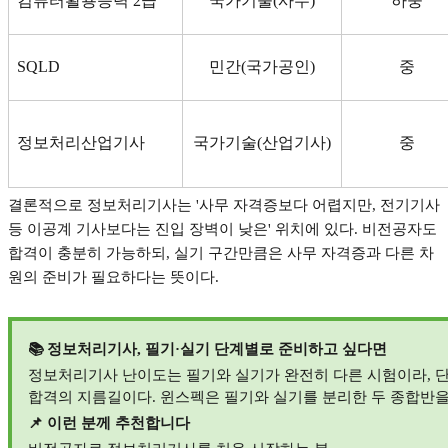
컴퓨터활용능력
2
급
국가기술
(
사무
)
하중
SQLD
민간
(
국가공인
)
중
정보처리산업기사
국가기술
(
산업기사
)
중
결론적으로 정보처리기사는
'
사무 자격증보다 어렵지만
,
전기기사
등 이공계 기사보다는 진입 장벽이 낮은
'
위치에 있다
.
비전공자도
합격이 충분히 가능하되
,
실기 구간만큼은 사무 자격증과 다른 차
원의 준비가 필요하다는 뜻이다
.
📚
정보처리기사
,
필기
·
실기 단계별로 준비하고 싶다면
정보처리기사 난이도는 필기와 실기가 완전히 다른 시험이라
,
단
합격의 지름길이다
.
윈스펙은 필기와 실기를 분리한 두 종합반
📌
이런 분께 추천합니다