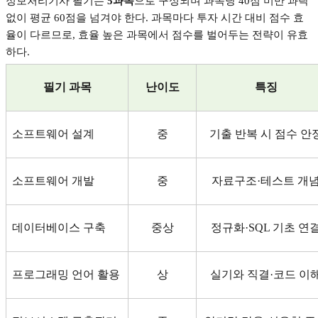
정보처리기사 필기는
5
과목
으로 구성되며 과목당
40
점 미만 과락
없이 평균
60
점을 넘겨야 한다
.
과목마다 투자 시간 대비 점수 효
율이 다르므로
,
효율 높은 과목에서 점수를 벌어두는 전략이 유효
하다
.
필기 과목
난이도
특징
소프트웨어 설계
중
기출 반복 시 점수 안
소프트웨어 개발
중
자료구조
·
테스트 개
데이터베이스 구축
중상
정규화
·SQL
기초 연
프로그래밍 언어 활용
상
실기와 직결
·
코드 이