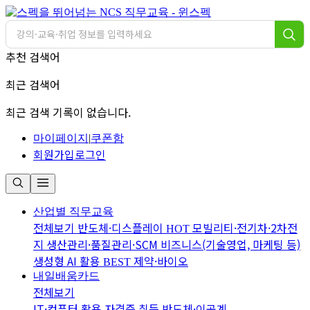
추천 검색어
최근 검색어
최근 검색 기록이 없습니다.
마이페이지
|
쿠폰함
회원가입
로그인
산업별 직무교육
전체보기
반도체·디스플레이
모빌리티·전기차·2차전
HOT
지
생산관리·품질관리·SCM
비즈니스(기술영업, 마케팅 등)
생성형 AI 활용
제약·바이오
BEST
내일배움카드
전체보기
IT·컴퓨터 활용
자격증 취득
반도체·이공계