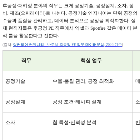
후공정
·
패키징 분야의 직무는 크게 공정기술
,
공정설계
,
소자
,
장
비
,
제조
(
오퍼레이터
)
로 나뉜다
.
공정기술 엔지니어는 단위 공정의
수율과 품질을 관리하고
,
데이터 분석으로 공정을 최적화한다
.
실
제 현직자들은 후공정
PE
직무에서 엑셀과
Spotfire
같은 데이터 분
석 툴을 활용한다고 전한다
.
(
출처
:
링커리어
커뮤니티 -
반도체
후공정 PE
직무
데이터분석, 2026
기준
)
직무
핵심 업무
공정기술
수율
·
품질 관리
,
공정 최적화
데
공정설계
공정 조건
·
레시피 설계
소자
칩 특성
·
신뢰성 분석
반