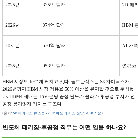
2025
년
335
억 달러
2D
패
2026
년
374
억 달러
HBM
2031
년
620
억 달러
AI
가속
2035
년
953
억 달러
연평균
HBM
시장도 빠르게 커지고 있다
.
골드만삭스는
SK
하이닉스가
2026
년까지
HBM
시장 점유율
50%
이상을 유지할 것으로 분석했
다
. HBM4
세대는
TSV·
본딩 공정 난도가 올라가 후공정 투자가 전
공정 못지않게 커지는 구조다
.
(
출처
:
SK
하이닉스
뉴스룸 - 2026
메모리
시장
전망, 2026
기준
)
반도체 패키징
·
후공정 직무는 어떤 일을 하나요
?