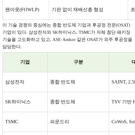
팬아웃
(FOWLP)
기판 없이 재배선층 형성
이 기술 경쟁의 중심에는 종합 반도체 기업과 후공정 전문
(OSAT)
기업이 있다
.
삼성전자와
SK
하이닉스
, TSMC
가 자체 첨단 패키징
기술을 고도화하고 있고
, ASE·Amkor
같은
OSAT
가 외주 후공정을
담당한다
.
기업
구분
삼성전자
종합 반도체
SAINT, 2.
SK
하이닉스
종합 반도체
TSV
기반
H
TSMC
파운드리
CoWoS, So