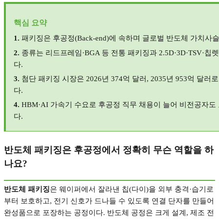
핵심 요약
1.
패키징은 후공정
(Back-end)
에 속하며 글로벌 반도체 가치사
2.
종류는 리드프레임
·BGA
등 전통 패키징과
2.5D·3D·TSV·
칩렛
다
.
3.
첨단 패키징 시장은
2026
년
374
억 달러
, 2035
년
953
억 달러로
다
.
4.
HBM·AI
가속기 수요로 후공정 직무 채용이 늘어 비전공자도 
다
.
반도체 패키징은 후공정에서 정확히 무슨 역할을 하
나요
?
반도체 패키징
은 웨이퍼에서 잘라낸 칩
(
다이
)
을 외부 충격
·
습기로
부터 보호하고
,
전기 신호가 드나들 수 있도록 연결 단자를 만들어
완성품으로 포장하는 공정이다
.
반도체 공정은 크게 설계
,
제조 전