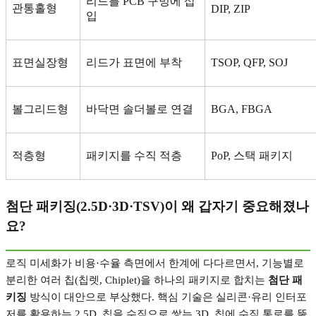
리드를
PCB
구멍에 삽
관통홀형
DIP, ZIP
입
표면실장형
리드가 표면에 부착
TSOP, QFP, SOJ
볼그리드형
바닥면 솔더볼로 연결
BGA, FBGA
적층형
패키지를 수직 적층
PoP,
스택 패키지
첨단 패키징
(2.5D·3D·TSV)
이 왜 갑자기 중요해졌나
요
?
로직 미세화가 비용
·
수율 측면에서 한계에 다다르면서
,
기능별로
분리한 여러 칩
(
칩렛
, Chiplet)
을 하나의 패키지로 합치는
첨단 패
키징
방식이 대안으로 부상했다
.
핵심 기술은 실리콘
·
유리 인터포
저를 활용하는
2.5D,
칩을 수직으로 쌓는
3D,
칩에 수직 통로를 뚫