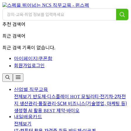
추천 검색어
최근 검색어
최근 검색 기록이 없습니다.
마이페이지
|
쿠폰함
회원가입
로그인
산업별 직무교육
전체보기
반도체·디스플레이
모빌리티·전기차·2차전
HOT
지
생산관리·품질관리·SCM
비즈니스(기술영업, 마케팅 등)
생성형 AI 활용
제약·바이오
BEST
내일배움카드
전체보기
IT·컴퓨터 활용
자격증 취득
반도체·이공계