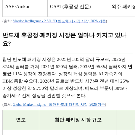
ASE·Amkor
OSAT(
후공정 전문
)
외주 패키
(
출처
:
Mordor Intelligence - 2.5D·3D
반도체
패키징
시장, 2026
기준
)
반도체 후공정
·
패키징 시장은 얼마나 커지고 있나
요
?
첨단 반도체 패키징 시장은
2025
년
335
억 달러 규모로
, 2026
년
374
억 달러를 거쳐
2031
년
620
억 달러
, 2035
년
953
억 달러까지
연
평균
11%
성장이 전망된다
.
성장의 핵심 동력은
AI
가속기의
HBM
통합 수요다
. 2026
년 글로벌 반도체 시장은 전년 대비
25%
이상 성장한 약
9,750
억 달러로 예상되며
,
메모리 부문이
30%
대
증가세로 전체 성장을 견인할 것으로 본다
.
(
출처
:
Global Market Insights -
첨단
반도체
패키징
시장, 2026
기준
)
연도
첨단 패키징 시장 규모