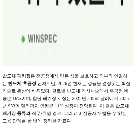
반도체 패키징
은 전공정에서 만든 칩을 보호하고 외부와 연결하
는
반도체 후공정
단계지만
, 2026
년 현재는 성능을 결정짓는 핵심
기술로 위상이 바뀌었다
.
글로벌 반도체 가치사슬에서 후공정 비
중은
16%
이며
,
첨단 패키징 시장은
2025
년
335
억 달러에서
2035
년
953
억 달러까지 연평균
11%
성장이 전망된다
.
이 글은
반도체
패키징 종류
와 직무
·
취업 경로
,
그리고 비전공자가 밟을 수 있는
교육 단계를 한 번에 정리한 자료다
.