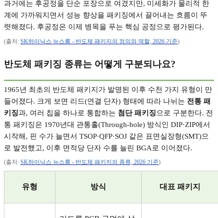
과거에는 후공정을 단순 포장으로 여겼지만
,
미세화가 물리적 한
계에 가까워지면서 성능 향상을 패키징에서 끌어내는 흐름이 뚜
렷해졌다
.
후공정은 이제 병목을 푸는 핵심 공정으로 평가된다
.
(
출처
:
SK
하이닉스
뉴스룸 -
반도체
패키지의
정의와
역할, 2026
기준
)
반도체 패키징 종류는 어떻게 구분되나요
?
1965
년 최초의 반도체 패키지가 발명된 이후 수천 가지 유형이 만
들어졌다
.
크게 보면 리드
(
연결 단자
)
형태에 따라 나뉘는
전통 패
키징
과
,
여러 칩을 하나로 통합하는
첨단 패키징
으로 구분한다
.
전
통 패키징은
1970
년대 관통홀
(Through-hole)
방식인
DIP·ZIP
에서
시작해
,
핀 수가 늘면서
TSOP·QFP·SOJ
같은 표면실장형
(SMT)
으
로 발전했고
,
이후 면적당 단자 수를 늘린
BGA
로 이어졌다
.
(
출처
:
SK
하이닉스
뉴스룸 -
반도체
패키지의
종류, 2026
기준
)
유형
방식
대표 패키지