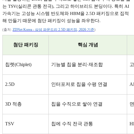
는
TSV(
실리콘 관통 전극
),
그리고 하이브리드 본딩이다
.
특히
AI
가속기는 고성능 시스템 반도체와
HBM
을
2.5D
패키징으로 집적
해 만들기 때문에 첨단 패키징이 성능을 좌우한다
.
(
출처
:
ZDNet Korea -
삼성
파운드리 2.5D
패키징, 2026
기준
)
첨단 패키징
핵심 개념
칩렛
(Chiplet)
기능별 칩을 분리
·
재조합
고
2.5D
인터포저로 칩을 수평 연결
A
3D
적층
칩을 수직으로 쌓아 연결
면
TSV
칩에 수직 전극 관통
H