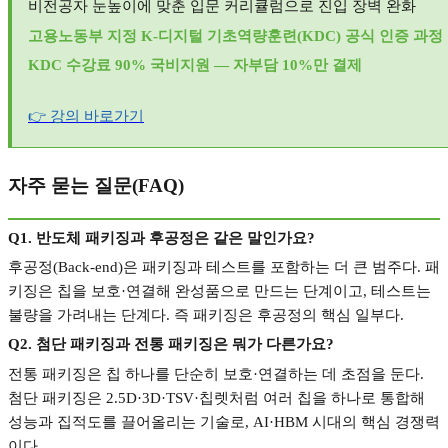
비전공자 눈높이에 맞춘 입문 커리큘럼으로 진입 장벽 완화
고용노동부 지정
K-
디지털 기초역량훈련
(KDC)
공식 인증 과정
KDC
수강료
90%
국비지원
—
자부담
10%
만 결제
👉
강의
바로가기
자주 묻는 질문
(FAQ)
Q1.
반도체 패키징과 후공정은 같은 말인가요
?
후공정
(Back-end)
은 패키징과 테스트를 포함하는 더 큰 범주다
.
패
키징은 칩을 보호
·
연결해 완성품으로 만드는 단계이고
,
테스트는
불량을 가려내는 단계다
.
즉 패키징은 후공정의 핵심 일부다
.
Q2.
첨단 패키징과 전통 패키징은 뭐가 다른가요
?
전통 패키징은 칩 하나를 단순히 보호
·
연결하는 데 초점을 둔다
.
첨단 패키징은
2.5D·3D·TSV·
칩렛처럼 여러 칩을 하나로 통합해
성능과 집적도를 끌어올리는 기술로
, AI·HBM
시대의 핵심 경쟁력
이다
.