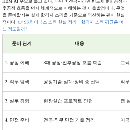
HBM·AI
수요로 늘고 있다
.
다만 비전공자라면 반도체
8
대 공정과
후공정 흐름을 먼저 체계적으로 이해하는 것이 출발점이다
.
무엇
을 준비할지는 실제 합격자 스펙을 기준으로 역산하는 편이 현실
적이다
.
👉 SK
하이닉스
스펙
현실
정리｜합격자
스펙
평균은
어
느
정도일까?
준비 단계
내용
1.
공정 이해
8
대 공정
·
전후공정 흐름 학습
교육
2.
직무 탐색
공정기술
·
설계
·
장비 중 선택
직무
3.
실무 경험
현장실습
·
프로젝트
·
인턴
팹 
4.
면접 준비
전공
·
직무 면접 기출 정리
이공