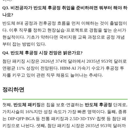
Q3.
비전공자가 반도체 후공정 취업을 준비하려면 뭐부터 해야 하
나요
?
반도체
8
대 공정과 전후공정 흐름을 먼저 이해하는 것이 출발점이
다
.
이후 직무를 정하고 현장실습
·
프로젝트로 경험을 쌓는 순서가
현실적이다
.
기초가 약하다면 국비지원 교육 과정으로 공정 개념
부터 잡는 방법이 있다
.
Q4.
반도체 후공정 시장 전망은 밝은가요
?
첨단 패키징 시장은
2026
년
374
억 달러에서
2035
년
953
억 달러로
연평균
11%
성장이 전망된다
. HBM·AI
가속기 수요가 후공정 투
자를 키우고 있어 관련 직무 채용도 늘어나는 추세다
.
정리하면
첫째
,
반도체 패키징
은 칩을 보호
·
연결하는
반도체 후공정
단계로
,
가치사슬의
16%
지만 성장 속도가 가장 빠른 영역이다
.
둘째
,
종류
는
DIP·QFP·BGA
등 전통 패키징과
2.5D·3D·TSV·
칩렛 등 첨단 패
키징으로 나뉜다
.
셋째
,
첨단 패키징 시장은
2035
년
953
억 달러까