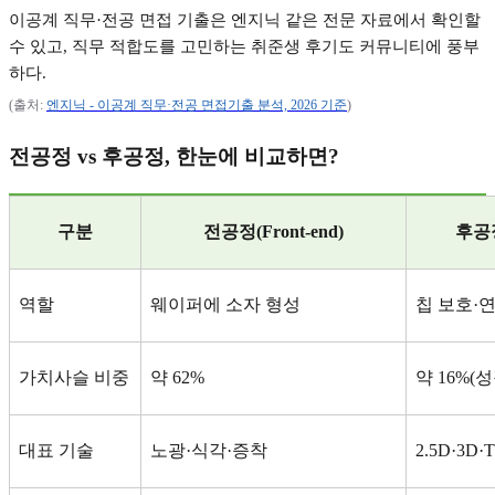
이공계 직무
·
전공 면접 기출은 엔지닉 같은 전문 자료에서 확인할
수 있고
,
직무 적합도를 고민하는 취준생 후기도 커뮤니티에 풍부
하다
.
(
출처
:
엔지닉 -
이공계
직무·
전공
면접기출
분석, 2026
기준
)
전공정
vs
후공정
,
한눈에 비교하면
?
구분
전공정
(Front-end)
후공
역할
웨이퍼에 소자 형성
칩 보호
·
가치사슬 비중
약
62%
약
16%(
성
대표 기술
노광
·
식각
·
증착
2.5D·3D·