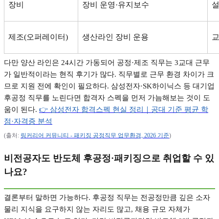
장비
장비 운영
·
유지보수
제조
(
오퍼레이터
)
생산라인 장비 운용
교
다만 양산 라인은
24
시간 가동되어 공정
·
제조 직무는
3
교대 근무
가 일반적이라는 현직 후기가 많다
.
직무별로 근무 환경 차이가 크
므로 지원 전에 확인이 필요하다
.
삼성전자
·SK
하이닉스 등 대기업
후공정 직무를 노린다면 합격자 스펙을 먼저 가늠해보는 것이 도
움이 된다
.
👉
삼성전자
합격스펙
현실
정리｜공대
기준
평균
학
점·
자격증
분석
(
출처
:
링커리어
커뮤니티 -
패키징
공정직무
업무환경, 2026
기준
)
비전공자도 반도체 후공정
·
패키징으로 취업할 수 있
나요
?
결론부터 말하면 가능하다
.
후공정 직무는 전공정만큼 깊은 소자
물리 지식을 요구하지 않는 자리도 많고
,
채용 규모 자체가