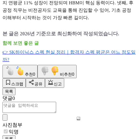
지 연평균
11%
성장이 전망되며
HBM
이 핵심 동력이다
.
넷째
,
후
공정 직무는 비전공자도 교육을 통해 진입할 수 있어
,
기초 공정
이해부터 시작하는 것이 가장 빠른 길이다
.
본 글은
2026
년 기준으로 최신화하여 작성되었습니다
.
함께 보면 좋은 글
👉 SK
하이닉스
스펙
현실
정리｜합격자
스펙
평균은
어느
정도일
까?
추천
0
비추천
0
스크랩
공유
신고
목록
댓글
0
사진첨부
익명
등록