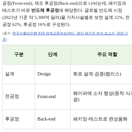
공정
(Front-end),
제조 후공정
(Back-end)
으로 나뉘는데
,
패키징과
테스트가 바로
반도체 후공정
에 해당한다
.
글로벌 반도체 시장
(2023
년 기준 약
5,300
억 달러
)
을 가치사슬별로 보면 설계
22%,
전
공정
62%,
후공정
16%
로 구성된다
.
(
출처
:
한국수출입은행·KDI
경제교육정보센터 -
첨단
패키징
분석
보고서, 2026
기
준
)
구분
단계
주요 역할
설계
Design
회로 설계
·
검증
(
팹리스
)
웨이퍼에 소자 형성
(
증착
·
식
전공정
Front-end
광
)
후공정
Back-end
패키징
·
테스트로 완성품화