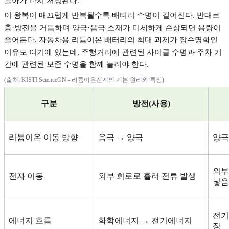
돌아가 다시 저장된다
.
이 왕복이 매끄럽게 반복될수록 배터리 수명이 길어진다
.
반대로
충
·
방전을 거듭하며 양극
·
음극 소재가 미세하게 손상되면 용량이
줄어든다
.
자동차용 리튬이온 배터리의 최대 과제가 장수명화인
이유도 여기에 있는데
,
주행거리에 관련된 사이클 수명과 주차 기
간에 관련된 보존 수명을 함께 늘려야 한다
.
(
출처
: KISTI ScienceON -
리튬이온전지의 기본 원리와 특징
)
구분
방전
(
사용
)
리튬이온 이동 방향
음극
→
양극
양극
외부
전자 이동
외부 회로로 흘러 전류 발생
넣음
전기
에너지 흐름
화학에너지
→
전기에너지
장