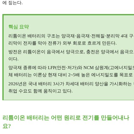
에 짚는다
.
핵심 요약
리튬이온 배터리의 구조는 양극재
·
음극재
·
전해질
·
분리막
4
대 
리막이 전자를 막아 전류가 외부 회로로 흐르게 만든다
.
방전은 리튬이온이 음극에서 양극으로
,
충전은 양극에서 음극으
이다
.
양극재 종류에 따라
LFP(
안전
·
저가
)
와
NCM
삼원계
(
고에너지밀
체 배터리는 이론상 현재 대비
2~5
배 높은 에너지밀도를 목표로
2026
년은 국내 배터리
3
사가 차세대 배터리 양산을 가시화하는
취업 수요도 함께 움직이고 있다
.
리튬이온 배터리는 어떤 원리로 전기를 만들어내나
요
?