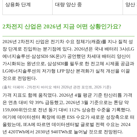
상용화 단계
대량 양산 중
양산
2
차전지 산업은
2026
년 지금 어떤 상황인가요
?
2026
년
2
차전지 산업은 전기차 수요 정체기
(
캐즘
)
를 지나 질적 성
장 단계로 진입하는 분기점에 있다
. 2026
년은 국내 배터리
3
사
(LG
에너지솔루션
·
삼성
SDI·SK
온
)
가 공언했던 차세대 배터리 양산이
가시화되는 원년으로
,
삼성
SDI
를 필두로 한 전고체 시제품 공급과
LG
에너지솔루션의 저가형
LFP
양산 본격화가 실적 개선을 이끌
것으로 전망된다
.
(
출처
:
더페어
- 2
차전지
·
바이오 섹터
2026
년 관전 포인트
, 2026
기준
)
가격 지표도 함께 움직였다
. 2026
년
4
월 평균 기준 탄산리튬 가격
은 연초 대비 약
39%
급등했고
, 2026
년
3
월 기준으로는 톤당 약
159,000
위안으로 전년 동기 대비
112%
상승한 수준을 기록했다
.
여기에 데이터센터 확장에 따른
ESS
수요가 새로운 성장축으로 떠
올랐는데
, IEA
에 따르면 데이터센터발 글로벌 전력 수요는
2024
년
420TWh
에서
2030
년
940TWh
로 늘어날 것으로 전망된다
.