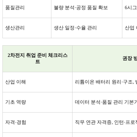
품질관리
불량 분석
·
공정 품질 확보
6
시그
생산관리
생산 일정
·
수율 관리
산업
2
차전지 취업 준비 체크리스
권장 
트
산업 이해
리튬이온 배터리 원리
·
구조
,
기초 역량
데이터 분석
·
품질 관리 기본
자격
·
경험
직무 연관 자격증
,
인턴
·
프로