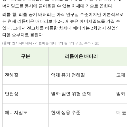
너지밀도를 동시에 끌어올릴 수 있는 차세대 기술로 꼽힌다
.
리튬
-
황
,
리튬
-
공기 배터리는 아직 연구실 수준이지만 이론적으로
는 현재 리튬이온 배터리보다
2~5
배 높은 에너지밀도를 가질 수
있다
.
그래서 전고체를 비롯한 차세대 배터리는
2
차전지 산업의
다음 승부처로 불린다
.
(
출처
:
엔지니어대디
-
리튬이온 배터리의 원리와 구조
, 2025
기준
)
구분
리튬이온 배터리
전해질
액체 유기 전해질
고체
안전성
발화
·
발연 위험 존재
발화
에너지밀도
현재 상용 수준
더 높