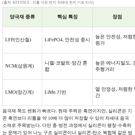
(
출처
: KEYENCE -
리튬 이온 전지
·
차세대 전지 기초 지식
)
양극재 종류
핵심 특징
장점
높은 안전성
,
저렴
LFP(
인산철
)
LiFePO4,
안전성 중시
원가
니켈
·
코발트
·
망간 혼
높은 에너지밀도
,
NCM(
삼원계
)
합
주행거리
열 안정성
,
저렴한 
LMO(
망간계
)
LiMn
기반
간
음극재 쪽도 변화가 빠르다
.
현재 주력은 흑연이지만
,
실리콘은 기
존 흑연보다 리튬을 약
10
배 더 많이 저장할 수 있어 차세대 음극
소재로 주목받는다
.
다만 충
·
방전 과정에서 실리콘이 팽창
·
수축하
는 문제가 있어 나노 구조 실리콘이나 실리콘
-
탄소 복합체 같은 방