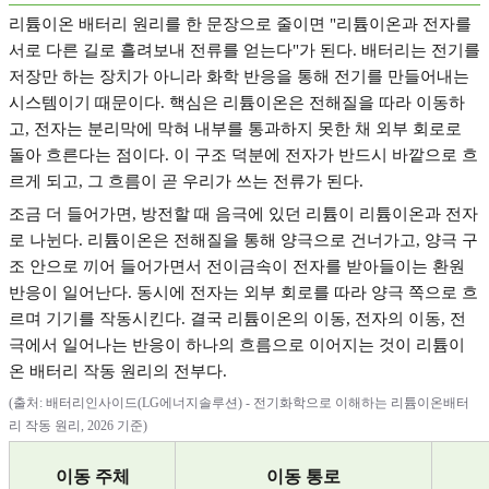
리튬이온 배터리 원리를 한 문장으로 줄이면
"
리튬이온과 전자를
서로 다른 길로 흘려보내 전류를 얻는다
"
가 된다
.
배터리는 전기를
저장만 하는 장치가 아니라 화학 반응을 통해 전기를 만들어내는
시스템이기 때문이다
.
핵심은 리튬이온은 전해질을 따라 이동하
고
,
전자는 분리막에 막혀 내부를 통과하지 못한 채 외부 회로로
돌아 흐른다는 점이다
.
이 구조 덕분에 전자가 반드시 바깥으로 흐
르게 되고
,
그 흐름이 곧 우리가 쓰는 전류가 된다
.
조금 더 들어가면
,
방전할 때 음극에 있던 리튬이 리튬이온과 전자
로 나뉜다
.
리튬이온은 전해질을 통해 양극으로 건너가고
,
양극 구
조 안으로 끼어 들어가면서 전이금속이 전자를 받아들이는 환원
반응이 일어난다
.
동시에 전자는 외부 회로를 따라 양극 쪽으로 흐
르며 기기를 작동시킨다
.
결국 리튬이온의 이동
,
전자의 이동
,
전
극에서 일어나는 반응이 하나의 흐름으로 이어지는 것이 리튬이
온 배터리 작동 원리의 전부다
.
(
출처
:
배터리인사이드
(LG
에너지솔루션
) -
전기화학으로 이해하는 리튬이온배터
리 작동 원리
, 2026
기준
)
이동 주체
이동 통로