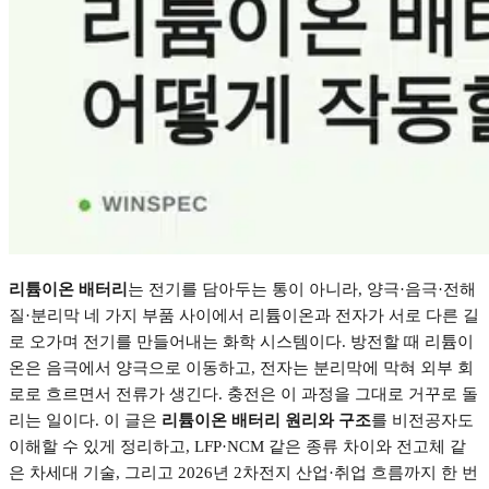
리튬이온 배터리
는 전기를 담아두는 통이 아니라
,
양극
·
음극
·
전해
질
·
분리막 네 가지 부품 사이에서 리튬이온과 전자가 서로 다른 길
로 오가며 전기를 만들어내는 화학 시스템이다
.
방전할 때 리튬이
온은 음극에서 양극으로 이동하고
,
전자는 분리막에 막혀 외부 회
로로 흐르면서 전류가 생긴다
.
충전은 이 과정을 그대로 거꾸로 돌
리는 일이다
.
이 글은
리튬이온 배터리 원리와 구조
를 비전공자도
이해할 수 있게 정리하고
, LFP·NCM
같은 종류 차이와 전고체 같
은 차세대 기술
,
그리고
2026
년
2
차전지 산업
·
취업 흐름까지 한 번