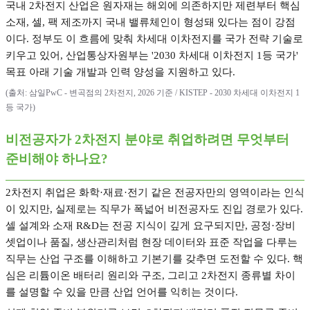
국내
2
차전지 산업은 원자재는 해외에 의존하지만 제련부터 핵심
소재
,
셀
,
팩 제조까지 국내 밸류체인이 형성돼 있다는 점이 강점
이다
.
정부도 이 흐름에 맞춰 차세대 이차전지를 국가 전략 기술로
키우고 있어
,
산업통상자원부는
'2030
차세대 이차전지
1
등 국가
'
목표 아래 기술 개발과 인력 양성을 지원하고 있다
.
(
출처
:
삼일
PwC -
변곡점의
2
차전지
, 2026
기준
/ KISTEP - 2030
차세대 이차전지
1
등 국가
)
비전공자가
2
차전지 분야로 취업하려면 무엇부터
준비해야 하나요
?
2
차전지 취업은 화학
·
재료
·
전기 같은 전공자만의 영역이라는 인식
이 있지만
,
실제로는 직무가 폭넓어 비전공자도 진입 경로가 있다
.
셀 설계와 소재
R&D
는 전공 지식이 깊게 요구되지만
,
공정
·
장비
셋업이나 품질
,
생산관리처럼 현장 데이터와 표준 작업을 다루는
직무는 산업 구조를 이해하고 기본기를 갖추면 도전할 수 있다
.
핵
심은 리튬이온 배터리 원리와 구조
,
그리고
2
차전지 종류별 차이
를 설명할 수 있을 만큼 산업 언어를 익히는 것이다
.