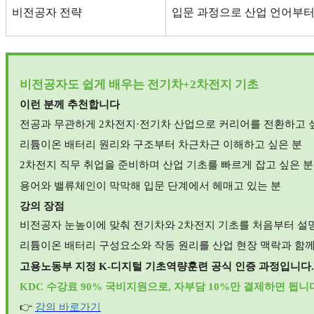
비전공자 전략
입문 과정으로 산업 언어부터
비전공자도 쉽게 배우는 전기차
+2
차전지 기초
이런 분께 추천합니다
전공과 무관하게
2
차전지
·
전기차 산업으로 커리어를 전환하고 
리튬이온 배터리 원리와 구조부터 차근차근 이해하고 싶은 분
2
차전지 직무 취업을 준비하며 산업 기초를 빠르게 잡고 싶은 분
용어와 밸류체인이 막막해 입문 단계에서 헤매고 있는 분
강의 장점
비전공자 눈높이에 맞춰 전기차와
2
차전지 기초를 처음부터 설
리튬이온 배터리 구성요소와 작동 원리를 산업 현장 맥락과 함께
고용노동부 지정
K-
디지털 기초역량훈련 공식 인증 과정입니다
.
KDC
수강료
90%
국비지원으로
,
자부담
10%
만 결제하면 됩니
👉
강의
바로가기