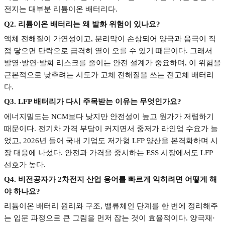
전지는 대부분 리튬이온 배터리다
.
Q2.
리튬이온 배터리는 왜 발화 위험이 있나요
?
액체 전해질이 가연성이고
,
분리막이 손상되어 양극과 음극이 직
접 닿으면 단락으로 급격히 열이 오를 수 있기 때문이다
.
그래서
발열
·
발연
·
발화 리스크를 줄이는 안전 설계가 중요하며
,
이 위험을
근본적으로 낮추려는 시도가 고체 전해질을 쓰는 전고체 배터리
다
.
Q3. LFP
배터리가 다시 주목받는 이유는 무엇인가요
?
에너지밀도는
NCM
보다 낮지만 안전성이 높고 원가가 저렴하기
때문이다
.
전기차 가격 부담이 커지면서 중저가 라인업 수요가 늘
었고
, 2026
년 들어 국내 기업도 저가형
LFP
양산을 본격화하며 시
장 대응에 나섰다
.
안전과 가격을 중시하는
ESS
시장에서도
LFP
선호가 높다
.
Q4.
비전공자가
2
차전지 산업 용어를 빠르게 익히려면 어떻게 해
야 하나요
?
리튬이온 배터리 원리와 구조
,
밸류체인 단계를 한 번에 정리해주
는 입문 과정으로 큰 그림을 먼저 잡는 것이 효율적이다
.
양극재
·