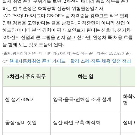
실제 취업 준비 분위기를 보면
, 2
차전지 배터리 품질 직무를 준비
하는 한 취준생은 화학공학 전공에 위험물산업기사
·ADsP·SQLD·6
시그마
GB·OPIc
등 자격증을 갖추고도 직무 핏과
인턴 경험을 고민한다는 글을 남겼다
.
자격증만이 아니라 산업 이
해도와 데이터 분석 경험이 평가 포인트가 된다는 신호다
.
전기차
·2
차전지 산업의 큰 그림을 먼저 잡고 싶다면
,
완성차 쪽 채용 흐름
을 함께 보는 것도 도움이 된다
.
(
출처
:
링커리어 커뮤니티
-
배터리
(2
차전지
)
품질 직무 준비 취준생 글
, 2025
기준
)
👉
현대자동차취업
준비
가이드｜합격
스펙·
직무·
채용
일정
정리
2
차전지 주요 직무
하는 일
화학
·
셀 설계
·R&D
양극
·
음극
·
전해질 소재 설계
험
공정
·
장비 셋업
생산 라인 구축
·
최적화
설비