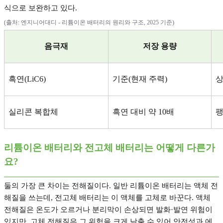
식으로 보완하고 있다
.
(
출처
:
엔지니어대디
-
리튬이온 배터리의 원리와 구조
, 2025
기준
)
음극재
저장 용량
흑연
(LiC6)
기준
(
현재 주력
)
실리콘 복합체
흑연 대비 약
10
배
팽
리튬이온 배터리와 전고체 배터리는 어떻게 다른가
요
?
둘의 가장 큰 차이는 전해질이다
.
일반 리튬이온 배터리는 액체 전
해질을 쓰는데
,
전고체 배터리는 이 액체를 고체로 바꾼다
.
액체
전해질은 온도가 오르거나 분리막이 손상되면 발화
·
발연 위험이
있지만
,
고체 전해질은 그 위험을 크게 낮출 수 있어 안전성과 에