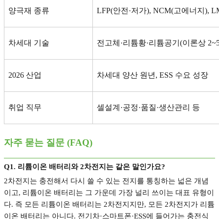
양극재 종류
LFP(
안전
·
저가
), NCM(
고에너지
), 
차세대 기술
전고체
·
리튬황
·
리튬공기
(
이론상
2~
2026
산업
차세대 양산 원년
, ESS
수요 성장
취업 직무
셀설계
·
공정
·
품질
·
생산관리 등
자주 묻는 질문
(FAQ)
Q1.
리튬이온 배터리와
2
차전지는 같은 말인가요
?
2
차전지는 충전해서 다시 쓸 수 있는 전지를 통칭하는 넓은 개념
이고
,
리튬이온 배터리는 그 가운데 가장 널리 쓰이는 대표 유형이
다
.
즉 모든 리튬이온 배터리는
2
차전지지만
,
모든
2
차전지가 리튬
이온 배터리는 아니다
.
전기차
·
스마트폰
·ESS
에 들어가는 충전식