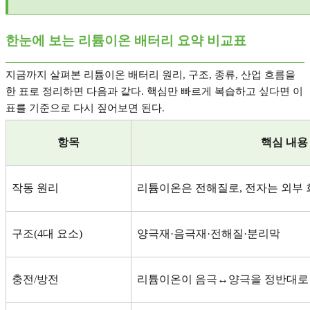
한눈에 보는 리튬이온 배터리 요약 비교표
지금까지 살펴본 리튬이온 배터리 원리
,
구조
,
종류
,
산업 흐름을
한 표로 정리하면 다음과 같다
.
핵심만 빠르게 복습하고 싶다면 이
표를 기준으로 다시 짚어보면 된다
.
항목
핵심 내용
작동 원리
리튬이온은 전해질로
,
전자는 외부 
구조
(4
대 요소
)
양극재
·
음극재
·
전해질
·
분리막
충전
/
방전
리튬이온이 음극
↔
양극을 정반대로