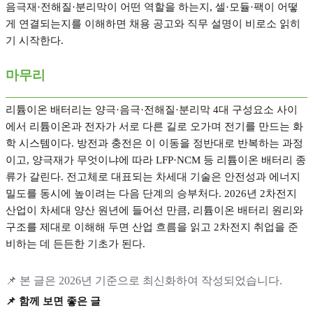
음극재
·
전해질
·
분리막이 어떤 역할을 하는지
,
셀
·
모듈
·
팩이 어떻
게 연결되는지를 이해하면 채용 공고와 직무 설명이 비로소 읽히
기 시작한다
.
마무리
리튬이온 배터리는 양극
·
음극
·
전해질
·
분리막
4
대 구성요소 사이
에서 리튬이온과 전자가 서로 다른 길로 오가며 전기를 만드는 화
학 시스템이다
.
방전과 충전은 이 이동을 정반대로 반복하는 과정
이고
,
양극재가 무엇이냐에 따라
LFP·NCM
등 리튬이온 배터리 종
류가 갈린다
.
전고체로 대표되는 차세대 기술은 안전성과 에너지
밀도를 동시에 높이려는 다음 단계의 승부처다
. 2026
년
2
차전지
산업이 차세대 양산 원년에 들어선 만큼
,
리튬이온 배터리 원리와
구조를 제대로 이해해 두면 산업 흐름을 읽고
2
차전지 취업을 준
비하는 데 든든한 기초가 된다
.
📌
본 글은
2026
년 기준으로 최신화하여 작성되었습니다
.
📌
함께 보면 좋은 글