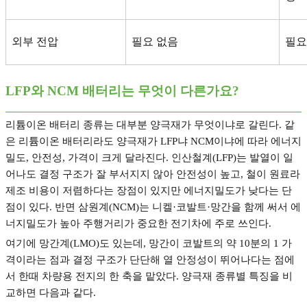
외부 전압
필요 없음
필요
LFP
와
NCM
배터리는 무엇이 다른가요
?
리튬이온 배터리 종류는 대부분 양극재가 무엇이냐로 갈린다
.
같
은 리튬이온 배터리라도 양극재가
LFP
냐
NCM
이냐에 따라 에너지
밀도
,
안전성
,
가격이 크게 달라진다
.
인산철계
(LFP)
는 발열이 일
어나도 결정 구조가 잘 부서지지 않아 안전성이 높고
,
철이 원료라
제조 비용이 저렴하다는 장점이 있지만 에너지밀도가 낮다는 단
점이 있다
.
반면 삼원계
(NCM)
는 니켈
·
코발트
·
망간을 함께 써서 에
너지밀도가 높아 주행거리가 중요한 전기차에 주로 쓰인다
.
여기에 망간계
(LMO)
도 있는데
,
망간이 코발트의 약
10
분의
1
가
격이라는 점과 결정 구조가 단단해 열 안정성이 뛰어나다는 점에
서 한때 차량용 전지의 한 축을 맡았다
.
양극재 종류별 특징을 비
교하면 다음과 같다
.