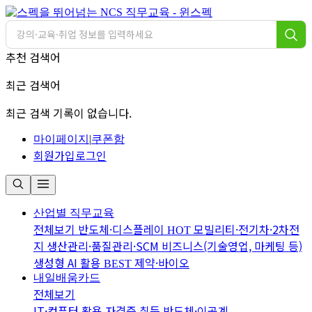
추천 검색어
최근 검색어
최근 검색 기록이 없습니다.
마이페이지
|
쿠폰함
회원가입
로그인
산업별 직무교육
전체보기
반도체·디스플레이
모빌리티·전기차·2차전
HOT
지
생산관리·품질관리·SCM
비즈니스(기술영업, 마케팅 등)
생성형 AI 활용
제약·바이오
BEST
내일배움카드
전체보기
IT·컴퓨터 활용
자격증 취득
반도체·이공계