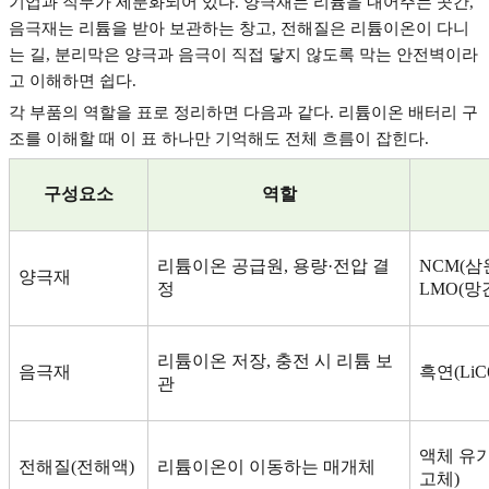
기업과 직무가 세분화되어 있다
.
양극재는 리튬을 내어주는 곳간
,
음극재는 리튬을 받아 보관하는 창고
,
전해질은 리튬이온이 다니
는 길
,
분리막은 양극과 음극이 직접 닿지 않도록 막는 안전벽이라
고 이해하면 쉽다
.
각 부품의 역할을 표로 정리하면 다음과 같다
.
리튬이온 배터리 구
조를 이해할 때 이 표 하나만 기억해도 전체 흐름이 잡힌다
.
구성요소
역할
리튬이온 공급원
,
용량
·
전압 결
NCM(
삼
양극재
정
LMO(
망
리튬이온 저장
,
충전 시 리튬 보
음극재
흑연
(LiC
관
액체 유
전해질
(
전해액
)
리튬이온이 이동하는 매개체
고체
)