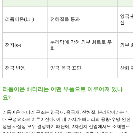
양극
·
리튬이온
(Li+)
전해질을 통과
전
분리막에 막혀 외부 회로로 우
전자
(e-)
외부 
회
전극 반응
양극
·
음극 표면
산화
·
리튬이온 배터리는 어떤 부품으로 이루어져 있나
요
?
리튬이온 배터리 구조는 양극재
,
음극재
,
전해질
,
분리막이라는
4
대 구성요소로 이루어진다
.
이 네 가지가 배터리의 용량
·
수명
·
안전
성을 사실상 모두 결정하기 때문에
, 2
차전지 산업에서도 소재별로