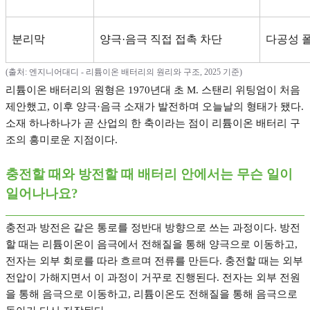
분리막
양극
·
음극 직접 접촉 차단
다공성 
(
출처
:
엔지니어대디
-
리튬이온 배터리의 원리와 구조
, 2025
기준
)
리튬이온 배터리의 원형은
1970
년대 초
M.
스탠리 위팅엄이 처음
제안했고
,
이후 양극
·
음극 소재가 발전하며 오늘날의 형태가 됐다
.
소재 하나하나가 곧 산업의 한 축이라는 점이 리튬이온 배터리 구
조의 흥미로운 지점이다
.
충전할 때와 방전할 때 배터리 안에서는 무슨 일이
일어나나요
?
충전과 방전은 같은 통로를 정반대 방향으로 쓰는 과정이다
.
방전
할 때는 리튬이온이 음극에서 전해질을 통해 양극으로 이동하고
,
전자는 외부 회로를 따라 흐르며 전류를 만든다
.
충전할 때는 외부
전압이 가해지면서 이 과정이 거꾸로 진행된다
.
전자는 외부 전원
을 통해 음극으로 이동하고
,
리튬이온도 전해질을 통해 음극으로