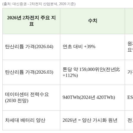
(
출처
:
대신증권
- 2
차전지 산업분석
, 2026
기준
)
2026
년
2
차전지 주요 지
수치
표
원
탄산리튬 가격
(2026.04)
연초 대비
+39%
요
톤당 약
159,000
위안
(
전년比
탄산리튬 가격
(2026.03)
가
+112%)
데이터센터 전력수요
940TWh(2024
년
420TWh)
E
(2030
전망
)
차세대 배터리 양산
2026
년
=
양산 가시화 원년
전