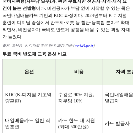
국비지원형
(
자부담 일부
)
과
,
완전 무료지만 전공자
·
지역
·
재직 요
건이 붙는 선발형
이다
.
비전공자가 부담 없이 시작할 수 있는 쪽은
국민내일배움카드 기반의
KDC
과정이다
. 2024
년부터
K-
디지털
훈련이 디지털 중심에서 반도체
·
로봇 등 첨단
·
융복합 분야로 확대
되면서
,
비전공자가 국비로 반도체 공정을 배울 수 있는 과정 자체
가 늘었다
.
출처
:
고용
24 - K-
디지털 훈련 안내
, 2026
기준
(
work24.go.kr
)
무료
·
국비 반도체 교육 옵션 비교
옵션
비용
자격 조
KDC(K-
디지털 기초역
수강료
90%
지원
,
국민내일배
량훈련
)
자부담
10%
발급자
내일배움카드 일반 직
카드 한도 내 지원
카드 발급자
업훈련
(
최대
500
만원
)