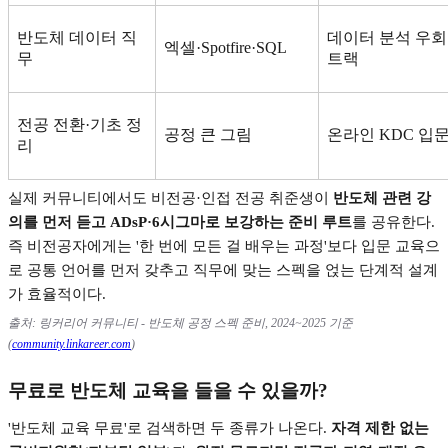
반도체 데이터 직
데이터 분석 우회
엑셀
·Spotfire·SQL
무
트랙
전공 전환
·
기초 정
공정 큰 그림
온라인
KDC
입
리
실제 커뮤니티에서도 비전공
·
인접 전공 취준생이
반도체 관련 강
의를 먼저 듣고
ADsP·6
시그마로 보강하는 준비 루트
를 공유한다
.
즉 비전공자에게는
'
한 번에 모든 걸 배우는 과정
'
보다 입문 교육으
로 공통 언어를 먼저 갖추고 직무에 맞는 스펙을 얹는 단계적 설계
가 효율적이다
.
출처
:
링커리어 커뮤니티
-
반도체 공정 스펙 준비
, 2024~2025
기준
(
community.linkareer.com
)
무료로 반도체 교육을 들을 수 있을까
?
'
반도체 교육 무료
'
로 검색하면 두 종류가 나온다
.
자격 제한 없는