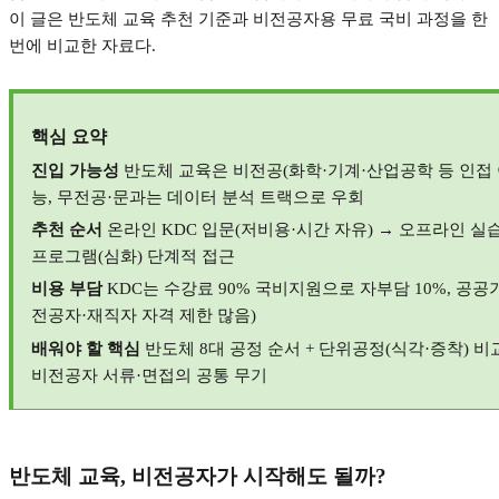
이 글은 반도체 교육 추천 기준과 비전공자용 무료 국비 과정을 한
번에 비교한 자료다
.
핵심 요약
진입 가능성
반도체 교육은 비전공
(
화학
·
기계
·
산업공학 등 인접
능
,
무전공
·
문과는 데이터 분석 트랙으로 우회
추천 순서
온라인
KDC
입문
(
저비용
·
시간 자유
) →
오프라인 실
프로그램
(
심화
)
단계적 접근
비용 부담
KDC
는 수강료
90%
국비지원으로 자부담
10%,
공공기
전공자
·
재직자 자격 제한 많음
)
배워야 할 핵심
반도체
8
대 공정 순서
+
단위공정
(
식각
·
증착
)
비
비전공자 서류
·
면접의 공통 무기
반도체 교육
,
비전공자가 시작해도 될까
?