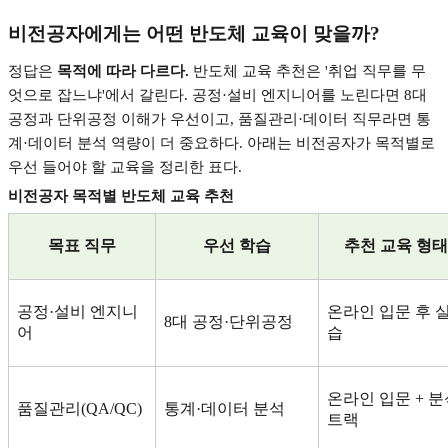
비전공자에게는 어떤 반도체 교육이 맞을까
?
정답은
목적에 따라 다르다
.
반도체 교육 추천은
'
취업 직무를 무
엇으로 잡느냐
'
에서 갈린다
.
공정
·
설비 엔지니어를 노린다면
8
대
공정과 단위공정 이해가 우선이고
,
품질관리
·
데이터 직무라면 통
계
·
데이터 분석 역량이 더 중요하다
.
아래는 비전공자가 목적별로
우선 들어야 할 교육을 정리한 표다
.
비전공자 목적별 반도체 교육 추천
목표 직무
우선 학습
추천 교육 형태
공정
·
설비 엔지니
온라인 입문 후 
8
대 공정
·
단위공정
어
습
온라인 입문
+
분
품질관리
(QA/QC)
통계
·
데이터 분석
트랙