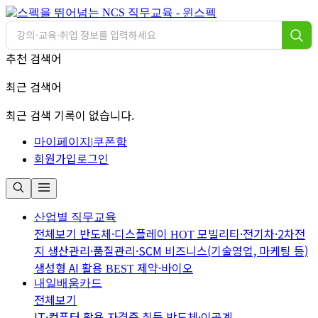
추천 검색어
최근 검색어
최근 검색 기록이 없습니다.
마이페이지
|
쿠폰함
회원가입
로그인
산업별 직무교육
전체보기
반도체·디스플레이
모빌리티·전기차·2차전
HOT
지
생산관리·품질관리·SCM
비즈니스(기술영업, 마케팅 등)
생성형 AI 활용
제약·바이오
BEST
내일배움카드
전체보기
IT·컴퓨터 활용
자격증 취득
반도체·이공계