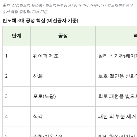
출처
:
삼성반도체 뉴스룸
-
반도체
8
대 공정
/
링커리어 커뮤니티
-
반도체
8
대 공정
순서
·
역할 총정리
, 2026
기준
반도체
8
대 공정 핵심
(
비전공자 기준
)
단계
공정
역
1
웨이퍼 제조
실리콘 기판
(
웨이
2
산화
보호
·
절연용 산화
3
포토
(
노광
)
회로 패턴을 빛으
4
식각
패턴 외 부분 제거
5
증착
·
이온주입
박막 형성
·
전기적 