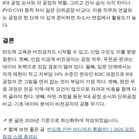
8
대 공정 순서와 각 공정의 역할
,
그리고 건식
·
습식 식각 차이나
PVD·CVD
증착 차이 같은 단위공정 비교다
.
지원 직무와 연결되
는 공정은 한 단계 더 깊게 준비하면 자소서
·
면접에서 활용도가 높
다
.
결론
반도체 교육은 비전공자도 시작할 수 있고
,
산업 수요도 이를 뒷받
침한다
.
첫째
,
인접 이공계 비전공자는 공정 직무
,
무전공
·
문과는
데이터 트랙으로 진입 경로가 열려 있다
.
둘째
,
입문 단계에서는
자격 제한이 적고 자부담
10%
수준인 온라인
KDC
과정으로
8
대
공정의 큰 그림을 먼저 잡는 것이 부담이 가장 적다
.
셋째
,
완전 무
료 과정은 전공
·
지역
·
재직 요건이 많으므로 자격과 비용을 함께 따
져 골라야 한다
.
넷째
,
어떤 과정을 듣든
8
대 공정 순서와 단위공정
비교
,
기초 데이터 분석이 비전공자의 공통 무기다
.
📌
본 글은
2026
년 기준으로 최신화하여 작성되었습니다
.
📌
함께 보면 좋은 글
반도체
인턴
어디까지
통할까?
｜2026
모집·
합격
스펙
총정리