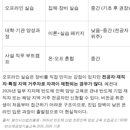
오프라인 실습
집체
·
장비 실습
중간
(
기초 후 권장
)
대학
·
기관 양성과
낮음
~
중간
(
전공자
이론
+
실습 패키지
정
위주
)
사설 직무 부트캠
온
·
오프 혼합
중간
프
오프라인 실습은 장비를 직접 만지는 강점이 있지만
전공자
·
재직
자
·
특정 지역 거주자로 자격이 제한되는 경우가 많다
.
예컨대
2026
년 일부 지자체 반도체 인력 양성 교육은 관내 반도체 기업 재
직자 또는 해당 지역 거주 전공자만 신청할 수 있다
.
비전공 취준
생이 처음부터 접근하기 어려운 구조이므로
,
진입 장벽이 낮은 온
라인 입문 과정이 출발점으로 더 현실적이다
.
출처
:
용인시산업진흥원
- 2026
년 반도체 산업 전문인력 양성 교육 모집공고
/ SEMI
-
반도체공정기술교육
2026, 2026
기준