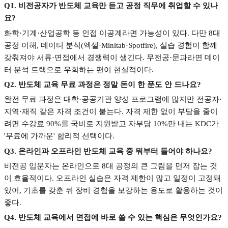
Q1.
비전공자가 반도체 교육만 듣고 공정 직무에 취업할 수 있나
요
?
화학
·
기계
·
산업공학 등 인접 이공계라면 가능성이 있다
.
다만
8
대
공정 이해
,
데이터 분석
(
엑셀
·Minitab·Spotfire),
실습 경험이 함께
갖춰져야 서류
·
면접에서 경쟁력이 생긴다
.
무전공
·
문과라면 데이
터 분석 트랙으로 우회하는 편이 현실적이다
.
Q2.
반도체 교육 무료 과정은 정말 돈이 한 푼도 안 드나요
?
완전 무료 과정은 대학
·
공공기관 양성 프로그램에 많지만 전공자
·
지역
·
재직 같은 자격 조건이 붙는다
.
자격 제한 없이 부담을 줄이
려면 수강료
90%
를 국비로 지원받고 자부담
10%
만 내는
KDC
가
'
무료에 가까운
'
합리적 선택이다
.
Q3.
온라인과 오프라인 반도체 교육 중 뭐부터 들어야 하나요
?
비전공 입문자는 온라인으로
8
대 공정의 큰 그림을 먼저 잡는 것
이 효율적이다
.
오프라인 실습은 자격 제한이 많고 일정이 고정돼
있어
,
기초를 갖춘 뒤 장비 경험을 보강하는 용도로 활용하는 것이
좋다
.
Q4.
반도체 교육에서 면접에 바로 쓸 수 있는 핵심은 무엇인가요
?