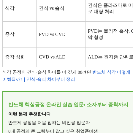
건식은 플라즈마로 미
식각
건식
vs
습식
로 대량 처리
PVD
는 물리적 흡착
,
증착
PVD vs CVD
막 형성
증착 심화
CVD vs ALD
ALD
는 원자층 단위로
식각 공정의 건식
·
습식 차이를 더 깊게 보려면
반도체
식각
어떻게
이뤄질까?
｜건식·
습식
차이부터
정리
반도체 핵심공정 온라인 실습 입문
:
소자부터 증착까지
이런 분께 추천합니다
반도체 공정을 처음 접하는 비전공 입문자
8
대 공정의 큰 그림부터 잡고 싶은 취업준비생