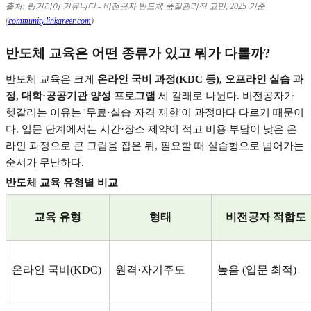
출처
:
링커리어 커뮤니티
-
비전공자 반도체 품질관리직 고민
, 2025
기준
(
community.linkareer.com
)
반도체 교육은 어떤 종류가 있고 뭐가 다를까
?
반도체 교육은 크게
온라인 국비 과정
(KDC
등
),
오프라인 실습 과
정
,
대학
·
공공기관 양성 프로그램
세 갈래로 나뉜다
.
비전공자가
헷갈리는 이유는
'
무료
·
실습
·
자격 제한
'
이 과정마다 다르기 때문이
다
.
입문 단계에서는 시간
·
장소 제약이 적고 비용 부담이 낮은 온
라인 과정으로 큰 그림을 잡은 뒤
,
필요할 때 실습형으로 넘어가는
순서가 무난하다
.
반도체 교육 유형별 비교
교육 유형
형태
비전공자 적합도
온라인 국비
(KDC)
원격
·
자기주도
높음
(
입문 최적
)