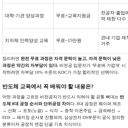
전공자
·
졸업
대학
·
기관 양성과정
무료
+
교육지원금
역 제한 다수
관내 기업 재
지자체 인력양성 교육
무료
~15
만원
거주
정리하면
완전 무료 과정은 자격 문턱이 높고
,
자격 문턱이 낮은
과정은 약간의 자부담이 있다
.
비전공 입문자가
'
무료에 가깝게
'
시
작하려면 자부담
10%
수준의
KDC
가 가장 합리적인 선택이다
.
반도체 교육에서 꼭 배워야 할 내용은
?
어떤 과정을 고르든 비전공자가 반드시 익혀야 할 공통 뼈대는
반
도체
8
대 공정 순서와 단위공정 차이
다
. 8
대 공정은 웨이퍼 제조
→
산화
→
포토
(
노광
) →
식각
→
증착
·
이온주입
→
금속배선
→
EDS →
패키징 순서로 진행되며
,
삼성전자
DS
부문이 공식 정의한
분류이자 공정직 면접 단골 기초 지식이다
.