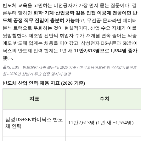
반도체 교육을 고민하는 비전공자가 가장 먼저 묻는 질문이다
.
결
론부터 말하면
화학
·
기계
·
산업공학 같은 인접 이공계 전공이면 반
도체 공정 직무 진입이 충분히 가능
하고
,
무전공
·
문과라면 데이터
분석 트랙으로 우회하는 것이 현실적이다
.
산업 수요 자체가 이를
뒷받침한다
.
제조업 전반의 취업자 수가
23
개월 연속 줄어든 와중
에도 반도체 업계는 채용을 이어갔고
,
삼성전자
DS
부문과
SK
하이
닉스의 반도체 인력 합계는
1
년 새
11
만
2,613
명으로
1,554
명 증가
했다
.
출처
: EBN -
반도체만 사람 뽑는다
, 2026
기준
/
한국고용정보원
·
한국산업기술진흥
원
- 2026
년 상반기 주요 업종 일자리 전망
반도체 산업 인력
·
채용 지표
(2026
기준
)
지표
수치
삼성
DS+SK
하이닉스 반도
11
만
2,613
명
(1
년 새
+1,554
명
)
체 인력