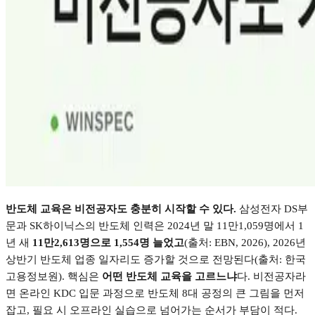
반도체 교육은 비전공자도 충분히 시작할 수 있다
.
삼성전자
DS
부
문과
SK
하이닉스의 반도체 인력은
2024
년 말
11
만
1,059
명에서
1
년 새
11
만
2,613
명으로
1,554
명 늘었고
(
출처
: EBN, 2026), 2026
년
상반기 반도체 업종 일자리도 증가할 것으로 전망된다
(
출처
:
한국
고용정보원
).
핵심은
어떤 반도체 교육을 고르느냐
다
.
비전공자라
면 온라인
KDC
입문 과정으로 반도체
8
대 공정의 큰 그림을 먼저
잡고
,
필요 시 오프라인 실습으로 넘어가는 순서가 부담이 적다
.