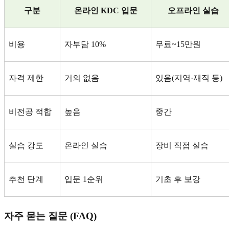
구분
온라인
KDC
입문
오프라인 실습
비용
자부담
10%
무료
~15
만원
자격 제한
거의 없음
있음
(
지역
·
재직 등
)
비전공 적합
높음
중간
실습 강도
온라인 실습
장비 직접 실습
추천 단계
입문
1
순위
기초 후 보강
자주 묻는 질문
(FAQ)