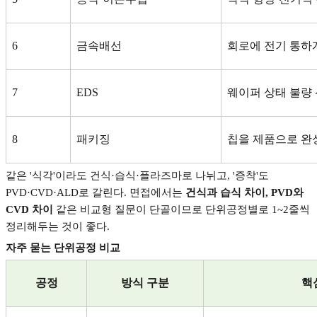
6
금속배선
회로에 전기 통하
7
EDS
웨이퍼 상태 불량
8
패키징
칩을 제품으로 완
같은
'
식각
'
이라도 건식
·
습식
·
플라즈마로 나뉘고
, '
증착
'
도
PVD·CVD·ALD
로 갈린다
.
면접에서는
건식과 습식 차이
, PVD
와
CVD
차이
같은 비교형 질문이 단골이므로 단위공정별로
1~2
줄씩
정리해두는 것이 좋다
.
자주 묻는 단위공정 비교
공정
방식 구분
핵