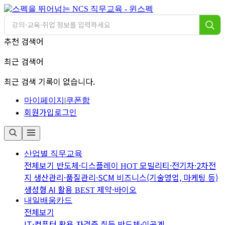
추천 검색어
최근 검색어
최근 검색 기록이 없습니다.
마이페이지
|
쿠폰함
회원가입
로그인
산업별 직무교육
전체보기
반도체·디스플레이
모빌리티·전기차·2차전
HOT
지
생산관리·품질관리·SCM
비즈니스(기술영업, 마케팅 등)
생성형 AI 활용
제약·바이오
BEST
내일배움카드
전체보기
IT·컴퓨터 활용
자격증 취득
반도체·이공계