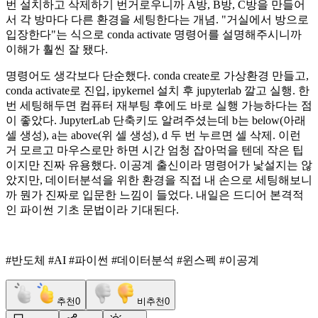
번 설치하고 삭제하기 번거로우니까 A방, B방, C방을 만들어
서 각 방마다 다른 환경을 세팅한다는 개념. "거실에서 방으로
입장한다"는 식으로 conda activate 명령어를 설명해주시니까
이해가 훨씬 잘 됐다.
명령어도 생각보다 단순했다. conda create로 가상환경 만들고,
conda activate로 진입, ipykernel 설치 후 jupyterlab 깔고 실행. 한
번 세팅해두면 컴퓨터 재부팅 후에도 바로 실행 가능하다는 점
이 좋았다. JupyterLab 단축키도 알려주셨는데 b는 below(아래
셀 생성), a는 above(위 셀 생성), d 두 번 누르면 셀 삭제. 이런
거 모르고 마우스로만 하면 시간 엄청 잡아먹을 텐데 작은 팁
이지만 진짜 유용했다. 이공계 출신이라 명령어가 낯설지는 않
았지만, 데이터분석을 위한 환경을 직접 내 손으로 세팅해보니
까 뭔가 진짜로 입문한 느낌이 들었다. 내일은 드디어 본격적
인 파이썬 기초 문법이라 기대된다.
#반도체 #AI #파이썬 #데이터분석 #윈스펙 #이공계
추천
0
비추천
0