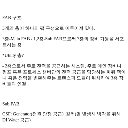
FAB
구조
3
개의 층이 하나의 팹 구성으로 이루어져 있다
.
3
층
-Main FAB / 1,2
층
-Sub FAB
으로써
3
층의 장비 가동을 서포
트하는 층
*Utility
층
?
- 2
층으로서 주로 전력을 공급하는 시스템
,
주로 메인 장비나
펌프 혹은 프로세스 챔버단의 전력 공급을 담당하는 파워 랙이
나 혹은 전력을 변환해주는 트랜스퍼 모듈이 위치하여
3
층 장
비들과 연결
Sub FAB
CSF: Generator(
전원 안정 공급
),
칠러
(
열 발생시 냉각을 위해
DI Water
공급
)