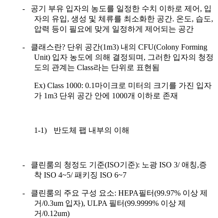
-
공기 부유 입자의 농도를 일정한 수치 이하로 제어
,
입
자의 유입
,
생성 및 체류를 최소화한 공간
.
온도
,
습도
,
압력 등이 필요에 맞게 일정하게 제어되는 공간
-
클래스란
?
단위 공간
(1m3)
내의
CFU(Colony Forming
Unit)
입자 농도에 의해 결정되며
,
그러한 입자의 청정
도의 관계는
Class
라는 단위로 표현됨
Ex) Class 1000: 0.1
마이크로 미터의 크기를 가진 입자
가
1m3
단위 공간 안에
1000
개 이하로 존재
1-1)
반도체 팹 내부의 이해
-
클린룸의 청정도 기준
(ISO
기준
):
노광
ISO 3/
애칭
,
증
착
ISO 4~5/
패키징
ISO 6~7
-
클린룸의 주요 구성 요소
: HEPA
필터
(99.97%
이상 제
거
/0.3um
입자
), ULPA
필터
(99.9999%
이상 제
거
/0.12um)