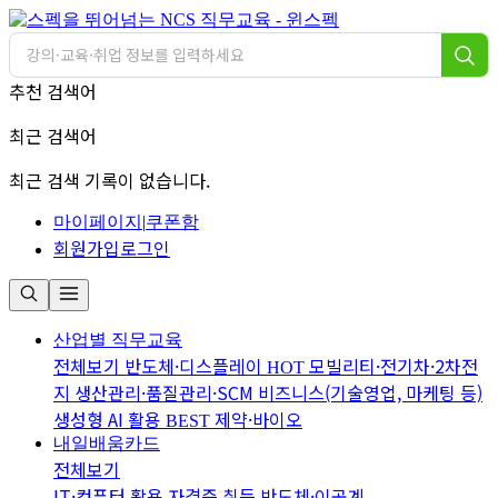
추천 검색어
최근 검색어
최근 검색 기록이 없습니다.
마이페이지
|
쿠폰함
회원가입
로그인
산업별 직무교육
전체보기
반도체·디스플레이
모빌리티·전기차·2차전
HOT
지
생산관리·품질관리·SCM
비즈니스(기술영업, 마케팅 등)
생성형 AI 활용
제약·바이오
BEST
내일배움카드
전체보기
IT·컴퓨터 활용
자격증 취득
반도체·이공계