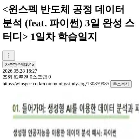
<윈스펙 반도체 공정 데이터
분석 (feat. 파이썬) 3일 완성 스
터디> 1일차 학습일지
차분한수박1846
2026.05.28 16:27
조회
62
추천
0
스크랩
0
https://winspec.co.kr/community/study-log/130859985
주소복사