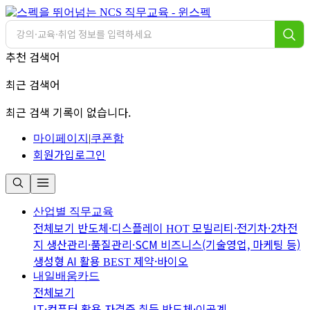
추천 검색어
최근 검색어
최근 검색 기록이 없습니다.
마이페이지
|
쿠폰함
회원가입
로그인
산업별 직무교육
전체보기
반도체·디스플레이
모빌리티·전기차·2차전
HOT
지
생산관리·품질관리·SCM
비즈니스(기술영업, 마케팅 등)
생성형 AI 활용
제약·바이오
BEST
내일배움카드
전체보기
IT·컴퓨터 활용
자격증 취득
반도체·이공계