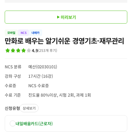
미리보기
모바일
NCS
내배카
만화로 배우는 알기쉬운 경영기초-재무관리
4.9
(
253
개 후기
)
NCS 분류
예산(02030101)
강좌 구성
17시간 (16강)
수료증
NCS 수료증
수료 기준
진도율 80%이상, 시험 2회, 과제 1회
신청유형
상세보기
내일배움카드(근로자)