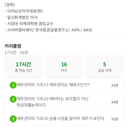
[경력]
- 이러닝코리아대표(현)
- 일신회계법인 이사
- 서강대 국제대학원 겸임교수
- 사이버엠비에이/ 한국증권금융연구소/ AIFA / KAIS​​
커리큘럼
17
시간 ·
16
강
17
시간
16
5
총 학습 시간
차시
실습 과제
1
재무관리의 기초(1)-재무관리는 재테크인가?
33분
2
재무관리의 기초(2)-에비타는 뮤지컬이 아닌
34분
현금창출능력이다.
3
재무관리의 기초(3)-금융시장을 알아야 재무가 보인다.
31분