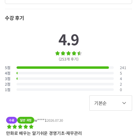
수강 후기
4.9
(
253
개 후기
)
5
점
241
4
점
5
3
점
4
2
점
2
1
점
0
기본순
w****1
수료
일반 과정
2026.07.30
만화로 배우는 알기쉬운 경영기초-재무관리