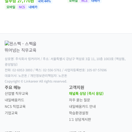
실부담
27,770
원
모바일
NCS
내배카
국비
44
%
모바일
NCS
내배카
상호명: 주식회사 링커리어 / 주소: 서울특별시 강남구 역삼로 3길 11, 10층 1003호 (역삼동, 
광성빌딩)

전화: 02-6953-3893 / 팩스: 02-556-5761 / 사업자등록번호: 105-87-57696

대표이사: 노은돈 / 개인정보관리책임자: 노은돈

Copyright © Linkareer All rights reserved.
주요 메뉴
고객지원
산업별 직무교육
채널톡 상담 (즉시 응답)
내일배움카드
자주 묻는 질문
NCS 직업교육
내일배움카드 안내
기업교육
학습환경설정
1:1 상담게시판