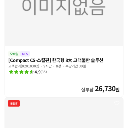
모바일
NCS
[Compact CS-스킬편] 한국형 8大 고객불만 솔루션
고객관리(02010302)
9시간
8강
수강기간 30일
4.9
(
35
)
26,730
실부담
원
BEST