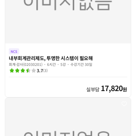
NCS
내부회계관리제도, 투명한 시스템이 필요해
회계·감사(02030201)
6시간
5강
수강기간 30일
3.7
(
3
)
17,820
실부담
원