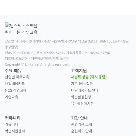
상호명: 주식회사 링커리어 / 주소: 서울특별시 강남구 역삼로 3길 11, 10층 1003호 (역삼동, 
광성빌딩)

전화: 02-6953-3893 / 팩스: 02-556-5761 / 사업자등록번호: 105-87-57696

대표이사: 노은돈 / 개인정보관리책임자: 노은돈

Copyright © Linkareer All rights reserved.
주요 메뉴
고객지원
산업별 직무교육
채널톡 상담 (즉시 응답)
내일배움카드
자주 묻는 질문
NCS 직업교육
내일배움카드 안내
기업교육
학습환경설정
1:1 상담게시판
커뮤니티
기관 안내
커뮤니티
훈련기관 소개
학습지원센터
훈련제도 안내