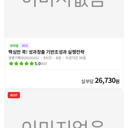
모바일
NCS
핵심만 콕! 성과창출 기반조성과 실행전략
경영기획(02010101)
9시간
8강
수강기간 30일
5.0
(
65
)
26,730
실부담
원
BEST