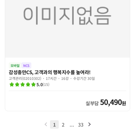
모바일
NCS
감성충만CS, 고객과의 행복지수를 높여라!
고객관리(02010302)
17시간
16강
수강기간 30일
5.0
(
15
)
50,490
실부담
원
1
2
...
33