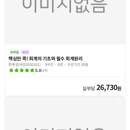
모바일
NCS
핵심만 콕! 회계의 기초와 필수 회계원리
회계·감사(02030201)
9시간
8강
수강기간 30일
5.0
(
19
)
26,730
실부담
원