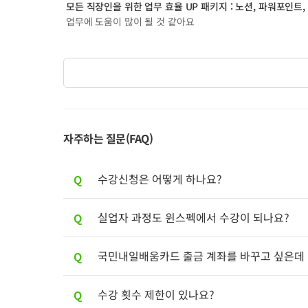
모든 직장인을 위한 업무 효율 UP 패키지 : 노션, 파워포인트,
업무에 도움이 많이 될 것 같아요
자주하는 질문(FAQ)
Q
수강신청은 어떻게 하나요?
Q
실업자 과정도 윈스펙에서 수강이 되나요?
A
최우선적으로 내일배움카드를 발급 받으셔야
실물 카드를 받으신 이후 고용24 수강신청과 
Q
국민내일배움카드 출금 계좌를 바꾸고 싶은데
A
내일배움카드 과정은
만 수강 가
근로자(재직자)
▶ 신청 안내 페이지 참고하고 카드발급 안내 받기
다만,
K디지털 기초역량훈련
과
은
과정
일반과정
Q
수강 횟수 제한이 있나요?
A
기존 카드에서 계좌 변경은 불가하며, 내일배