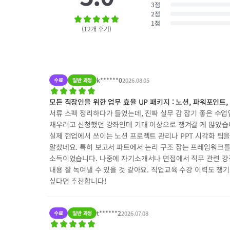
3
점
2
점
1
점
(
12
개 후기
)
k******0
수료
일반 과정
2026.08.05
모든 직장인을 위한 업무 효율 UP 패키지 : 노션, 파워포인트,
서류 스펙 정리하다가 들었는데, 진짜 실무 감 잡기 좋은 수업
채우려고 신청했던 강좌인데 기대 이상으로 챙겨갈 게 많았습
실제 현업에서 쓰이는 노션 프로젝트 관리나 PPT 시각화 팁을
알찼네요. 특히 보고서 파트에서 논리 구조 잡는 프레임워크를 
소득이었습니다. 나중에 자기소개서나 면접에서 직무 관련 강
내용 잘 녹여낼 수 있을 것 같아요. 직업교육 수강 이력도 챙
싶다면 추천합니다!
t******2
수료
일반 과정
2026.07.08