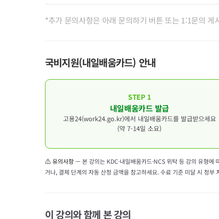
A
강의 횟수 제한 없이 지원 한도 내에서 수강 
*추가 문의사항은 아래 문의하기 버튼 또는 1:1문의 게
자세한 내용은 아래 규정 변경 사항을 참고해 
■ 규정 변경 사항 (2022.07.14. 적용)
국비지원(내일배움카드) 안내
- 기존: 카드 발급일로부터 연간 훈련 수강 5회
- 변경: 강의 횟수 제한 없이 지원 한도 내 수강
STEP 1
※ 변경된 규정과 관련된 문의사항은 거주 지
내일배움카드 발급
고용24(work24.go.kr)에서 내일배움카드를 발급받으세요
다만,
(약 7-14일 소요)
동일 과정은 수료 여부와 관계없이 재수강이 
⚠ 유의사항
— 본 강의는 KDC·내일배움카드·NCS 위탁 등 강의 유형
거나, 결제 단계의 자동 산정 금액을 참고하세요. 수료 기준 미달 시 정부
이 강의와 함께 본 강의