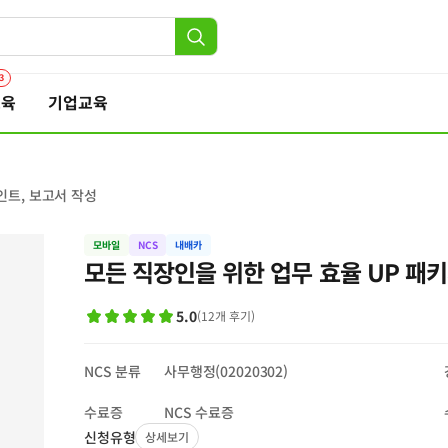
3
교육
기업교육
인트, 보고서 작성
모바일
NCS
내배카
모든 직장인을 위한 업무 효율 UP 패키
5.0
(
12
개 후기
)
NCS 분류
사무행정(02020302)
수료증
NCS 수료증
신청유형
상세보기