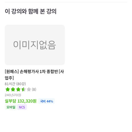
이 강의와 함께 본 강의
[원패스] 손해평가사 1차 종합반 [사
업주]
81시간 (80강)
(
8
)
240,570원
실부담
132,320
원
국비
44
%
모바일
NCS