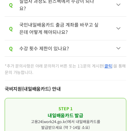
실업자 과정도 윈스펙에서 수강이 되나
A
최우선적으로 내일배움카드를 발급 받으셔
Q
요?
야합니다.
실물 카드를 받으신 이후 고용24 수강신청과
윈스펙 수강신청 및 결제까지 진행이 필요합
국민내일배움카드 출금 계좌를 바꾸고 싶
A
내일배움카드 과정은
만 수강
근로자(재직자)
Q
니다.
은데 어떻게 해야되나요?
가능합니다.
다만,
K디지털 기초역량훈련
과
과정
일반과정
▶ 신청 안내 페이지 참고하고 카드발급 안내 받기
은 실업자 수강도 가능합니다.
Q
수강 횟수 제한이 있나요?
A
기존 카드에서 계좌 변경은 불가하며, 내일배
움카드를 새로 발급 받으셔야 합니다.
A
강의 횟수 제한 없이 지원 한도 내에서 수강
*추가 문의사항은 아래 문의하기 버튼 또는 1:1문의 게시판(
클릭
)을 통해
1:1문의 게시판
문의 가능합니다.
신청이 가능합니다.
자세한 내용은 아래 규정 변경 사항을 참고해
주시기 바랍니다.
국비지원(내일배움카드) 안내
■ 규정 변경 사항 (2022.07.14. 적용)
STEP 1
- 기존: 카드 발급일로부터 연간 훈련 수강 5
내일배움카드 발급
회, 동일 직종 훈련과정 3회 제한
고용24(work24.go.kr)에서 내일배움카드를
- 변경: 강의 횟수 제한 없이 지원 한도 내 수
발급받으세요 (약 7-14일 소요)