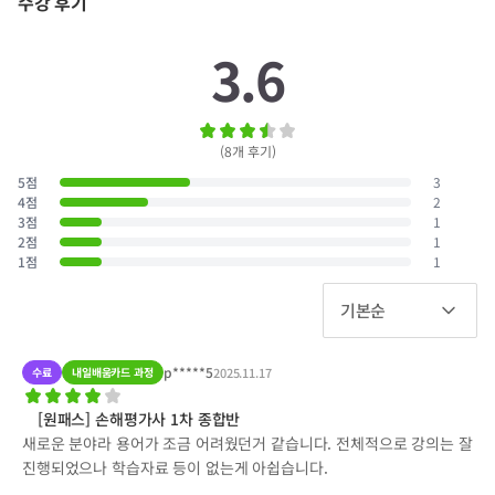
수강 후기
3.6
(
8
개 후기
)
5
점
3
4
점
2
3
점
1
2
점
1
1
점
1
기본순
p*****5
수료
내일배움카드 과정
2025.11.17
[원패스] 손해평가사 1차 종합반
새로운 분야라 용어가 조금 어려웠던거 같습니다. 전체적으로 강의는 잘
진행되었으나 학습자료 등이 없는게 아쉽습니다.