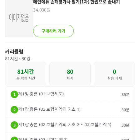
메인에듀 손해평가사 필기(1차) 한권으로 끝내기
34,000원
구매하러 가기
커리큘럼
81
시간 ·
80
강
81
시간
80
0
총 학습 시간
차시
실습 과제
1
제1장 총론 (01 보험제도)
35분
2
제1장 총론 (02 보험계약의 기초 1)
30분
3
제1장 총론 (02 보험계약의 기초 2 ~ 03 보험계약 1)
30분
제1장 총론 (03 보험계약 2)