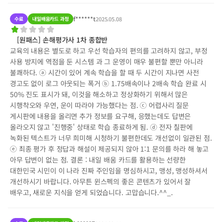
f******t
수료
내일배움카드 과정
2025.05.08
[원패스] 손해평가사 1차 종합반
교육의 내용은 별도로 하고 우선 학습자의 편의를 고려하지 않고, 부정
사용 방지에 역점을 둔 시스템 과 그 운영이 매우 불편할 뿐만 아니라
불쾌하다. ⓐ 시간이 있어 계속 학습을 할 때 두 시간이 지나면 사전
경고도 없이 로그 아웃되는 폭거 ⓑ 1.75배속이나 2배속 학습 완료 시
50% 진도 표시가 돼, 이것을 해소하고 정상화하기 위해서 많은
시행착오와 우연, 운이 따라야 가능했다는 점. ⓒ 어렵사리 질문
게시판에 내용을 올리면 추가 정보를 요구해, 응했는데도 답변은
올라오지 않고 '진행중' 상태로 학습 종료하게 됨. ⓓ 전자 칠판에
녹화된 텍스트가 너무 희미해 시청하기 불편한데도 개선없이 일관된 점.
ⓔ 최종 평가 후 정답과 해설이 제공되지 않아 1:1 문의를 하라 해 놓고
아무 답변이 없는 점. 결론 : 내일 배움 카드를 활용하는 선량한
대한민국 시민이 이 나라 진짜 주인임을 명심하시고, 맹성, 맹성하셔서
개선하시기 바랍니다. 아무튼 윈스펙의 좋은 콘텐츠가 있어서 잘
배우고, 새로운 지식을 얻게 되었습니다. 고맙습니다.^^_.