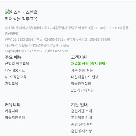
상호명: 주식회사 링커리어 / 주소: 서울특별시 강남구 역삼로 3길 11, 10층 1003호 (역삼동, 
광성빌딩)

전화: 02-6953-3893 / 팩스: 02-556-5761 / 사업자등록번호: 105-87-57696

대표이사: 노은돈 / 개인정보관리책임자: 노은돈

Copyright © Linkareer All rights reserved.
주요 메뉴
고객지원
산업별 직무교육
채널톡 상담 (즉시 응답)
내일배움카드
자주 묻는 질문
NCS 직업교육
내일배움카드 안내
기업교육
학습환경설정
1:1 상담게시판
커뮤니티
기관 안내
커뮤니티
훈련기관 소개
학습지원센터
훈련제도 안내
훈련 진행 절차
훈련 유의사항