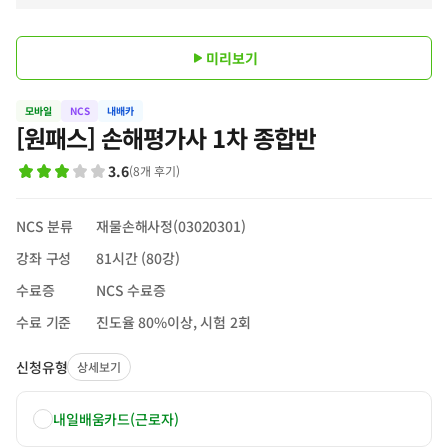
미리보기
모바일
NCS
내배카
[원패스] 손해평가사 1차 종합반
3.6
(
8
개 후기
)
NCS 분류
재물손해사정(03020301)
강좌 구성
81시간 (80강)
수료증
NCS 수료증
수료 기준
진도율 80%이상, 시험 2회
신청유형
상세보기
내일배움카드(근로자)