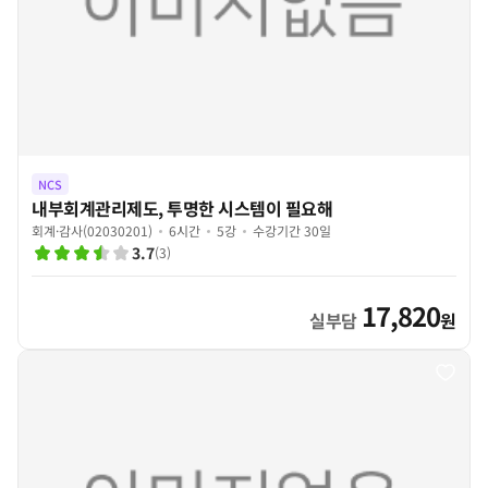
NCS
내부회계관리제도, 투명한 시스템이 필요해
회계·감사(02030201)
6시간
5강
수강기간 30일
3.7
(
3
)
17,820
실부담
원