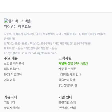
상호명: 주식회사 링커리어 / 주소: 서울특별시 강남구 역삼로 3길 11, 10층 1003호 (역삼동, 
광성빌딩)

전화: 02-6953-3893 / 팩스: 02-556-5761 / 사업자등록번호: 105-87-57696

대표이사: 노은돈 / 개인정보관리책임자: 노은돈

Copyright © Linkareer All rights reserved.
주요 메뉴
고객지원
산업별 직무교육
채널톡 상담 (즉시 응답)
내일배움카드
자주 묻는 질문
NCS 직업교육
내일배움카드 안내
기업교육
학습환경설정
1:1 상담게시판
커뮤니티
기관 안내
커뮤니티
훈련기관 소개
학습지원센터
훈련제도 안내