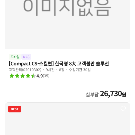
모바일
NCS
[Compact CS-스킬편] 한국형 8大 고객불만 솔루션
고객관리(02010302)
9시간
8강
수강기간 30일
4.9
(
35
)
26,730
실부담
원
BEST