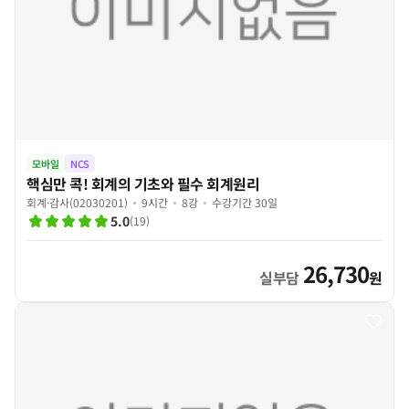
모바일
NCS
핵심만 콕! 회계의 기초와 필수 회계원리
회계·감사(02030201)
9시간
8강
수강기간 30일
5.0
(
19
)
26,730
실부담
원