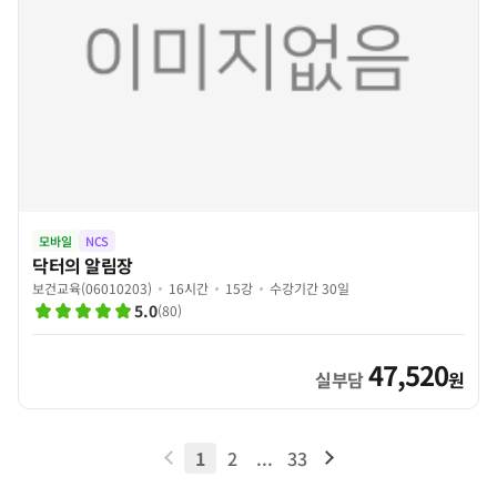
모바일
NCS
닥터의 알림장
보건교육(06010203)
16시간
15강
수강기간 30일
5.0
(
80
)
47,520
실부담
원
1
2
...
33