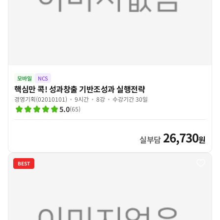
모바일
NCS
핵심만 콕! 성과창출 기반조성과 실행전략
경영기획(02010101)
9시간
8강
수강기간 30일
5.0
(
65
)
26,730
실부담
원
BEST