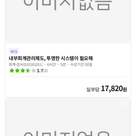
NCS
내부회계관리제도, 투명한 시스템이 필요해
회계·감사(02030201)
6시간
5강
수강기간 30일
3.7
(
3
)
17,820
실부담
원