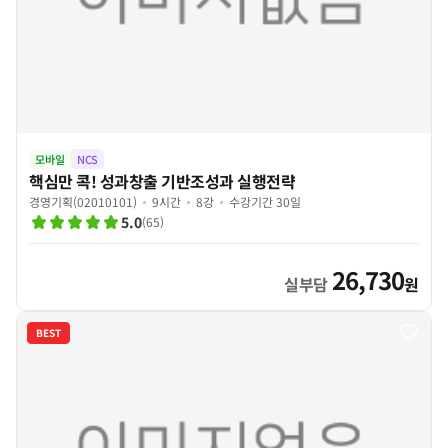
모바일
NCS
핵심만 콕! 성과창출 기반조성과 실행전략
경영기획(02010101)
9시간
8강
수강기간 30일
5.0
(
65
)
26,730
실부담
원
BEST