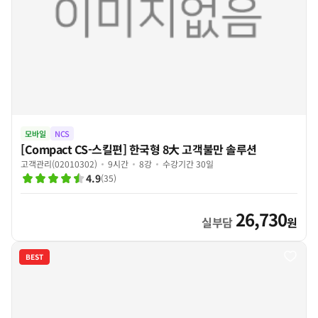
모바일
NCS
[Compact CS-스킬편] 한국형 8大 고객불만 솔루션
고객관리(02010302)
9시간
8강
수강기간 30일
4.9
(
35
)
26,730
실부담
원
BEST