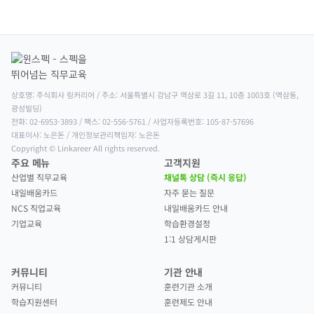
상호명: 주식회사 링커리어 / 주소: 서울특별시 강남구 역삼로 3길 11, 10층 1003호 (역삼동, 
광성빌딩)

전화: 02-6953-3893 / 팩스: 02-556-5761 / 사업자등록번호: 105-87-57696

대표이사: 노은돈 / 개인정보관리책임자: 노은돈

Copyright © Linkareer All rights reserved.
주요 메뉴
고객지원
산업별 직무교육
채널톡 상담 (즉시 응답)
내일배움카드
자주 묻는 질문
NCS 직업교육
내일배움카드 안내
기업교육
학습환경설정
1:1 상담게시판
커뮤니티
기관 안내
커뮤니티
훈련기관 소개
학습지원센터
훈련제도 안내