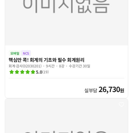
모바일
NCS
핵심만 콕! 회계의 기초와 필수 회계원리
회계·감사(02030201)
9시간
8강
수강기간 30일
5.0
(
19
)
26,730
실부담
원