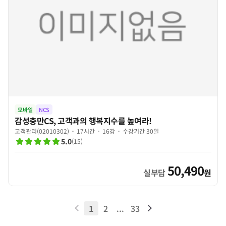
모바일
NCS
감성충만CS, 고객과의 행복지수를 높여라!
고객관리(02010302)
17시간
16강
수강기간 30일
5.0
(
15
)
50,490
실부담
원
1
2
...
33