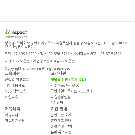
상호명: 주식회사 링커리어 / 주소: 서울특별시 강남구 역삼로 3길 11, 10층 1003호 
(역삼동, 광성빌딩)
전화: 02-6953-3893 / 팩스: 02-556-5761 / 사업자등록번호: 105-87-57696
대표이사: 노은돈 / 개인정보관리책임자: 노은돈
Copyright © Linkareer All rights reserved.
교육과정
고객지원
산업별 직무교육
채널톡 상담 (즉시 응답)
내일배움카드
자주하는질문(FAQ)
NCS 직업교육
국민내일배움카드 제도 안내
기업교육
학습환경설정
1:1 상담
커뮤니티
기관 안내
커뮤니티
훈련기관 소개
학습지원센터
훈련제도 안내
훈련 진행 절차
훈련 유의사항