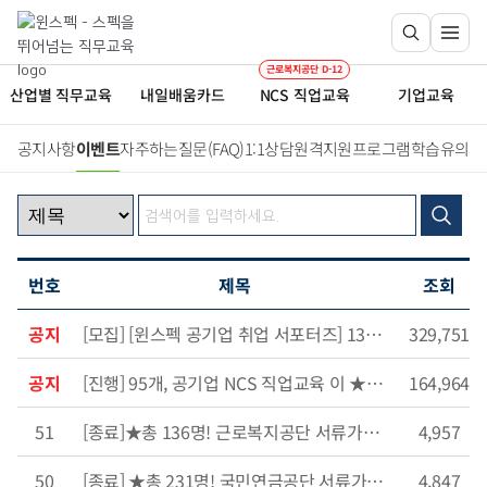
근로복지공단 D-12
산업별 직무교육
내일배움카드
NCS 직업교육
기업교육
공지사항
이벤트
자주하는질문(FAQ)
1:1상담
원격지원프로그램
학습유의사
번호
제목
조회
공지
[모집] [윈스펙 공기업 취업 서포터즈] 130기 서포터즈 모집
329,751
공지
[진행] 95개, 공기업 NCS 직업교육 이 ★반값★ 이벤트
164,964
51
[종료]★총 136명! 근로복지공단 서류가점 받는 <직업교육 50% 할인 이벤트> 오픈!
4,957
50
[종료] ★총 231명! 국민연금공단 서류가산점 받는 <직업교육 50% 할인 이벤트> 오픈!
4,847