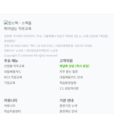
상호명: 주식회사 링커리어 / 주소: 서울특별시 강남구 역삼로 3길 11, 10층 1003호 (역삼동, 
광성빌딩)

전화: 02-6953-3893 / 팩스: 02-556-5761 / 사업자등록번호: 105-87-57696

대표이사: 노은돈 / 개인정보관리책임자: 노은돈

Copyright © Linkareer All rights reserved.
주요 메뉴
고객지원
산업별 직무교육
채널톡 상담 (즉시 응답)
내일배움카드
자주 묻는 질문
NCS 직업교육
내일배움카드 안내
기업교육
학습환경설정
1:1 상담게시판
커뮤니티
기관 안내
커뮤니티
훈련기관 소개
학습지원센터
훈련제도 안내