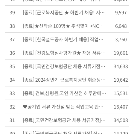
39
[종료] [근로복지공단 ★ 하반기 채용! 서류가산점] 직업교육 50% 할인쿠폰 받고 합격확률 UP!! UP!!
9,597
38
[종료]★선착순 100명★ 추석맞이 <NCS 직업교육 신규강의 50% 할인 중!>
6,648
37
[종료] [한국철도공사 하반기 채용] 직업교육 50% 할인쿠폰 받자!!
3,760
36
[종료] [건강보험심사평가원★ 채용 서류가점] 직업교육 50% 할인쿠폰 받고 합격 확률 UP
19,661
35
[종료] [국민건강보험공단 채용 서류가점] 직업교육 50% 할인쿠폰 받고 합격 확률 UP!!!!
34,638
34
[종료] 2024상반기 근로복지공단 취준생을 위한 직업교육 50% 할인!
10,642
33
[종료] 건보,심평원,국연 가산점 하루만에 채우는 법! (NCS 수료증 바로 발급)
15,531
32
♥공기업 서류 가산점 받는 직업교육 반값 할인 중!♥
16,407
31
[종료][국민건강보험공단 채용 서류가점] 직업교육 50% 할인쿠폰 받고 합격확률UP!
34,508
30
[종료][국민연금공단 채용 서류가점] 직업교육 50% 할인쿠폰 받고 합격확률UP!
14,129