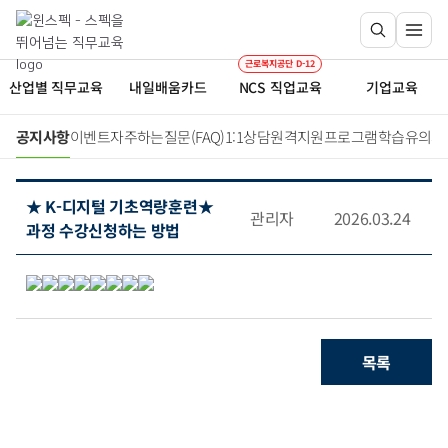
근로복지공단 D-12
산업별 직무교육
내일배움카드
NCS 직업교육
기업교육
공지사항
이벤트
자주하는질문(FAQ)
1:1상담
원격지원프로그램
학습유의사
★ K-디지털 기초역량훈련★
관리자
2026.03.24
과정 수강신청하는 방법
목록