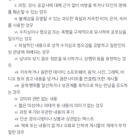
ii. 과정, 강사, 공급사에 대해 근거 없이 비방을 하거나 타인의 명예
를 훼손할 수 있는 경우
iii. 불쾌감을 유발할 수 있는 과도한 욕설과 저속한 비어, 은어, 속어
를 사용한 경우
vi. 수치심이나 혐오감 또는 폭행을 구체적으로 묘사하여 공포심을
일으키는 경우
v. 외설적인 내용으로 성적 수치심과 혐오감을 유발하고 일반인의
성 관념에 위배되는 경우
vi. 남녀의 성기·음모·항문을 묘사하거나, 성행위 등을 표현하는 경
우.
vii. 저속하거나 음란한 데이터, 소프트웨어, 음악, 사진, 그래픽, 비
디오 등의 광고 내용을 담거나 음란사이트를 연결(링크)한 게시물
viii. 윤락행위를 알선하거나 성관계를 목적으로 하는 만남을 유도하
는 경우
ix. 강의와 관련 없는 내용
x. 짧은 의성어나 의태어 등 내용의 의미가 없는 경우
xi. 과정 후기와 무관한 내용의 후기
xii. 단순 문의사항이나 상품과 상관없는 텍스트
xiii. 제목 또는 내용이 없거나 오류로 인하여 게시물의 게재가 부적
절한 경우