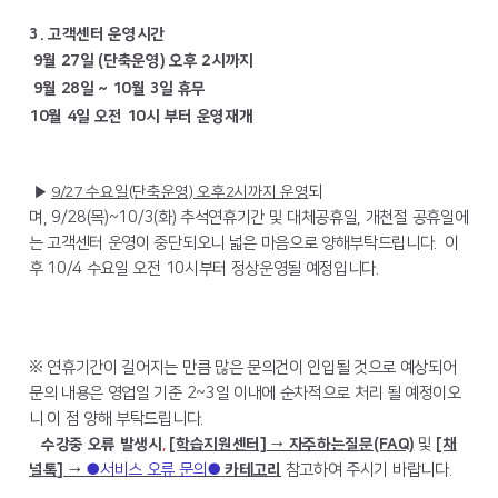
3. 고객센터 운영시간
9월 27일 (단축운영) 오후 2시까지
9월 28일 ~ 10월 3일 휴무
10월 4일 오전 10시 부터 운영재개
▶
9/27 수요일(단축운영) 오후2시까지 운영
되
며,
9/28(목)~10/3(화) 추석연휴기간 및 대체공휴일, 개천절 공휴일에
는 고객센터 운영이 중단되오니 넓은 마음으로 양해부탁드립니다. 이
후 10/4 수요일 오전 10시부터 정상운영될 예정입니다.
※ 연휴기간이 길어지는 만큼 많은 문의건이 인입될 것으로 예상되어
문의 내용은 영업일 기준 2~3일 이내에 순차적으로 처리 될 예정이오
니 이 점 양해 부탁드립니다.
수강중 오류 발생시
,
[학습지원센터]
→
​ 자주하는질문(FAQ)
및
[채
널톡] →
●
서비스 오류 문의●
​카테고리
참고
하여 주시기 바랍니다.