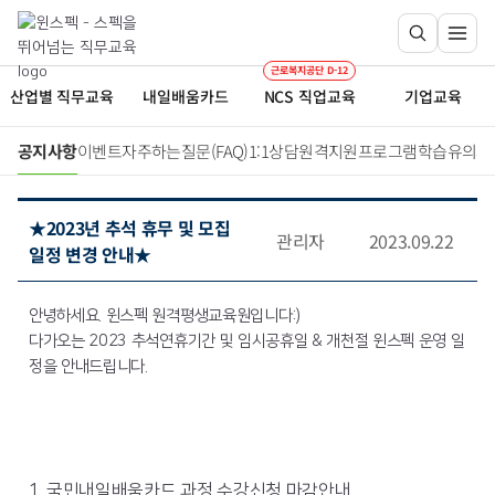
근로복지공단 D-12
산업별 직무교육
내일배움카드
NCS 직업교육
기업교육
공지사항
이벤트
자주하는질문(FAQ)
1:1상담
원격지원프로그램
학습유의사
★2023년 추석 휴무 및 모집
관리자
2023.09.22
일정 변경 안내★
안녕하세요. 윈스펙 원격평생교육원입니다:)
다가오는 2023 추석연휴기간 및 임시공휴일 & 개천절 윈스펙 운영 일
정을 안내드립니다.
1. 국민내일배움카드 과정 수강신청 마감안내