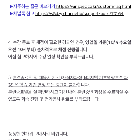
▶자주하는 질문 바로가기
https://winspec.co.kr/custom/faq.html
▶채널톡 참고
https://w8dzy.channel.io/support-bots/70164
4. 수강 종료 후 채점이 필요한 강의인 경우,
영업일 기준(10/4 수요일
오전 10시부터) 순차적으로 채점 진행
욉니다
이점 참고하시어 수강 일정 확인을 부탁드립니다.
5.
훈련종료일 및 재응시 기간 (재직자과정, k디지털 기초역량훈련 과
정) 은
학습 기간 연장 또는 중단이 불가
합니다.
훈련종료일을 잘 확인하시고 기간 내에 훈련중인 과정을 수료하실 수
있도록 학습 진행 및 평가응시 완료를 부탁드립니다.
풍성한 한가위 보내시길 바랍니다.