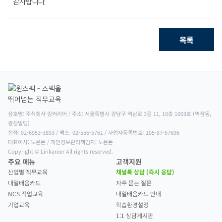
감사합니다.
목록
상호명: 주식회사 링커리어 / 주소: 서울특별시 강남구 역삼로 3길 11, 10층 1003호 (역삼동, 
광성빌딩)

전화: 02-6953-3893 / 팩스: 02-556-5761 / 사업자등록번호: 105-87-57696

대표이사: 노은돈 / 개인정보관리책임자: 노은돈

Copyright © Linkareer All rights reserved.
주요 메뉴
고객지원
산업별 직무교육
채널톡 상담 (즉시 응답)
내일배움카드
자주 묻는 질문
NCS 직업교육
내일배움카드 안내
기업교육
학습환경설정
1:1 상담게시판