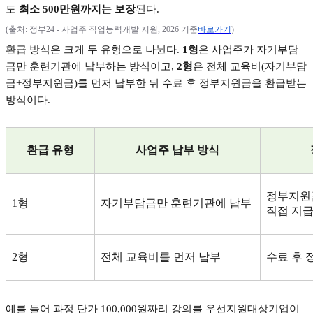
도
최소
500
만원까지는 보장
된다
.
(
출처
:
정부
24 -
사업주 직업능력개발 지원
, 2026
기준
바로가기
)
환급 방식은 크게 두 유형으로 나뉜다
.
1
형
은 사업주가 자기부담
금만 훈련기관에 납부하는 방식이고
,
2
형
은 전체 교육비
(
자기부담
금
+
정부지원금
)
를 먼저 납부한 뒤 수료 후 정부지원금을 환급받는
방식이다
.
환급 유형
사업주 납부 방식
정부지원
1
형
자기부담금만 훈련기관에 납부
직접 지
2
형
전체 교육비를 먼저 납부
수료 후 
예를 들어 과정 단가
100,000
원짜리 강의를 우선지원대상기업이