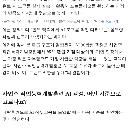
유료
AI
도구를 실제 실습에 활용해 포트폴리오를 완성하는 과정
의 만족도가
4
점대 후반으로 높게 나타난다
.
(
출처
:
링커리어 커뮤니티
- AI·
데이터분석 직무교육 후기
, 2026
기준
바로가기
)
이론 강의보다
"
업무 맥락에서
AI
도구를 직접 다뤄보는
"
실무형
과정의 선호가 뚜렷하다는 의미다
.
여기에 앞서 본 환급 구조가 결합된다
. AI
융합형 과정은 사업주
직업능력개발훈련에서
95%
환급 가점 대상
이라
,
기업 입장에서
는 가장 적은 자부담으로 가장 시급한 역량을 채울 수 있는 교육이
된다
.
사업주 직업능력개발훈련
AI
과정 수요가 빠르게 늘어난 배
경이 바로 이
"
트렌드
+
환급 우대
"
의 결합이다
.
사업주 직업능력개발훈련
AI
과정
,
어떤 기준으로
고르나요
?
위탁훈련으로
AI
직무교육을 도입할 때는 다음 기준을 확인하는
것이 안전하다
.