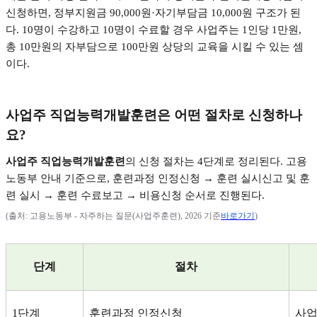
신청하면
,
정부지원금
90,000
원
·
자기부담금
10,000
원 구조가 된
다
. 10
명이 수강하고
10
명이 수료할 경우 사업주는
1
인당
1
만원
,
총
10
만원의 자부담으로
100
만원 상당의 교육을 시킬 수 있는 셈
이다
.
사업주 직업능력개발훈련은 어떤 절차로 신청하나
요
?
사업주 직업능력개발훈련
의 신청 절차는
4
단계로 정리된다
.
고용
노동부 안내 기준으로
,
훈련과정 인정신청
→
훈련 실시신고 및 훈
련 실시
→
훈련 수료보고
→
비용신청 순서로 진행된다
.
(
출처
:
고용노동부
-
자주하는 질문
(
사업주훈련
), 2026
기준
바로가기
)
단계
절차
1
단계
훈련과정 인정신청
사