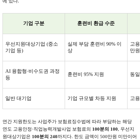
에 있다
.
기업 구분
훈련비 환급 수준
우선지원대상기업
(
중소
실제 부담 훈련비
90%
이
고용
기업 등
)
상
만원
AI
융합형
·
비수도권 과정
훈련비
95%
지원
동일
등
일반 대기업
기업 규모별 차등 지원
고용
연간 지원한도는 사업주가 보험료징수법에 따라 부담하는 해당
연도 고용안정
·
직업능력개발사업 보험료의
100
분의
100
,
우선지
원대상기업은
100
분의
240
까지다
.
한도 금액이
500
만원 미만이어