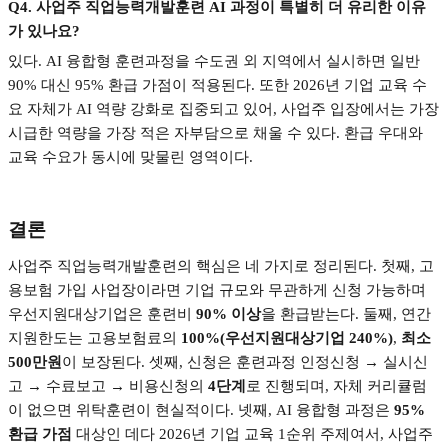
Q4.
사업주 직업능력개발훈련
AI
과정이 특별히 더 유리한 이유
가 있나요
?
있다
. AI
융합형 훈련과정을 수도권 외 지역에서 실시하면 일반
90%
대신
95%
환급 가점이 적용된다
.
또한
2026
년 기업 교육 수
요 자체가
AI
역량 강화로 집중되고 있어
,
사업주 입장에서는 가장
시급한 역량을 가장 적은 자부담으로 채울 수 있다
.
환급 우대와
교육 수요가 동시에 맞물린 영역이다
.
결론
사업주 직업능력개발훈련의 핵심은 네 가지로 정리된다
.
첫째
,
고
용보험 가입 사업장이라면 기업 규모와 무관하게 신청 가능하며
우선지원대상기업은 훈련비
90%
이상
을 환급받는다
.
둘째
,
연간
지원한도는 고용보험료의
100%(
우선지원대상기업
240%)
,
최소
500
만원
이 보장된다
.
셋째
,
신청은 훈련과정 인정신청
→
실시신
고
→
수료보고
→
비용신청의
4
단계
로 진행되며
,
자체 커리큘럼
이 없으면 위탁훈련이 현실적이다
.
넷째
, AI
융합형 과정은
95%
환급 가점
대상인 데다
2026
년 기업 교육
1
순위 주제여서
,
사업주