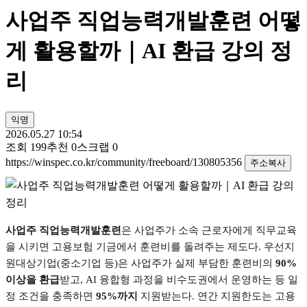
사업주 직업능력개발훈련 어떻
게 활용할까｜AI 환급 강의 정
리
익명
2026.05.27 10:54
조회
199
추천
0
스크랩
0
https://winspec.co.kr/community/freeboard/130805356
주소복사
사업주 직업능력개발훈련
은 사업주가 소속 근로자에게 직무교육
을 시키면 고용보험 기금에서 훈련비를 돌려주는 제도다
.
우선지
원대상기업
(
중소기업 등
)
은 사업주가 실제 부담한 훈련비의
90%
이상을 환급
받고
, AI
융합형 과정을 비수도권에서 운영하는 등 일
정 조건을 충족하면
95%
까지
지원받는다
.
연간 지원한도는 고용