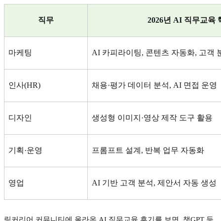
직무
2026
년
AI
직무교육 
마케팅
AI
카피라이팅
,
콘텐츠 자동화
,
고객 
인사
(HR)
채용
·
평가 데이터 분석
, AI
면접 운영
디자인
생성형 이미지
·
영상 제작 도구 활용
기획
·
운영
프롬프트 설계
,
반복 업무 자동화
영업
AI
기반 고객 분석
,
제안서 자동 생성
링커리어 커뮤니티에 올라온
AI
직무교육 후기를 보면
,
챗
GPT
등