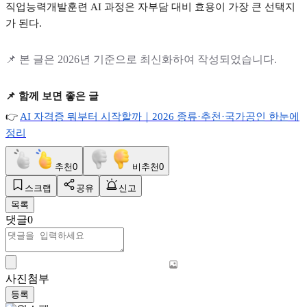
직업능력개발훈련
AI
과정은 자부담 대비 효용이 가장 큰 선택지
가 된다
.
📌
본 글은
2026
년 기준으로 최신화하여 작성되었습니다
.
📌
함께 보면 좋은 글
👉
AI
자격증
뭐부터
시작할까｜2026
종류·
추천·
국가공인
한눈에
정리
추천
0
비추천
0
스크랩
공유
신고
목록
댓글
0
사진첨부
등록