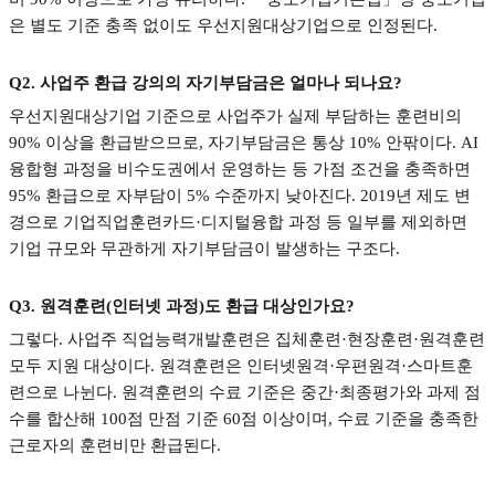
은 별도 기준 충족 없이도 우선지원대상기업으로 인정된다
.
Q2.
사업주 환급 강의의 자기부담금은 얼마나 되나요
?
우선지원대상기업 기준으로 사업주가 실제 부담하는 훈련비의
90%
이상을 환급받으므로
,
자기부담금은 통상
10%
안팎이다
. AI
융합형 과정을 비수도권에서 운영하는 등 가점 조건을 충족하면
95%
환급으로 자부담이
5%
수준까지 낮아진다
. 2019
년 제도 변
경으로 기업직업훈련카드
·
디지털융합 과정 등 일부를 제외하면
기업 규모와 무관하게 자기부담금이 발생하는 구조다
.
Q3.
원격훈련
(
인터넷 과정
)
도 환급 대상인가요
?
그렇다
.
사업주 직업능력개발훈련은 집체훈련
·
현장훈련
·
원격훈련
모두 지원 대상이다
.
원격훈련은 인터넷원격
·
우편원격
·
스마트훈
련으로 나뉜다
.
원격훈련의 수료 기준은 중간
·
최종평가와 과제 점
수를 합산해
100
점 만점 기준
60
점 이상이며
,
수료 기준을 충족한
근로자의 훈련비만 환급된다
.