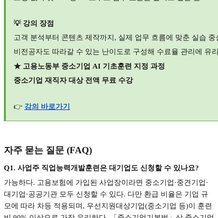
💡
강의 장점
고객 분석부터 콘텐츠 제작까지
,
실제 업무 흐름에 맞춘 실습 
비전공자도 따라갈 수 있는 난이도로 구성해 수료율 관리에 유
★
고용노동부 중소기업
AI
기초훈련 지정 과정
중소기업 재직자 대상 전액 무료 수강
👉
강의
바로가기
자주 묻는 질문
(FAQ)
Q1.
사업주 직업능력개발훈련은 대기업도 신청할 수 있나요
?
가능하다
.
고용보험에 가입된 사업장이라면 중소기업
·
중견기업
·
대기업
·
공공기관 모두 신청할 수 있다
.
다만 환급 비율은 기업 규
모에 따라 차등 적용되며
,
우선지원대상기업
(
중소기업 등
)
이 훈련
비
90%
이상으로 가장 유리하다
.
「중소기업기본법」상 중소기업