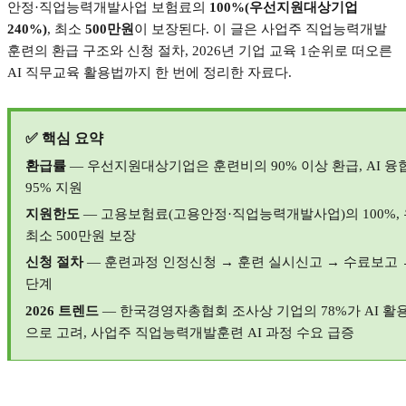
안정
·
직업능력개발사업 보험료의
100%(
우선지원대상기업
240%)
,
최소
500
만원
이 보장된다
.
이 글은 사업주 직업능력개발
훈련의 환급 구조와 신청 절차
, 2026
년 기업 교육
1
순위로 떠오른
AI
직무교육 활용법까지 한 번에 정리한 자료다
.
✅
핵심 요약
환급률
—
우선지원대상기업은 훈련비의
90%
이상 환급
, AI
융
95%
지원
지원한도
—
고용보험료
(
고용안정
·
직업능력개발사업
)
의
100%,
최소
500
만원 보장
신청 절차
—
훈련과정 인정신청
→
훈련 실시신고
→
수료보고
단계
2026
트렌드
—
한국경영자총협회 조사상 기업의
78%
가
AI
활용
으로 고려
,
사업주 직업능력개발훈련
AI
과정 수요 급증