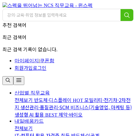
추천 검색어
최근 검색어
최근 검색 기록이 없습니다.
마이페이지
|
쿠폰함
회원가입
로그인
산업별 직무교육
전체보기
반도체·디스플레이
모빌리티·전기차·2차전
HOT
지
생산관리·품질관리·SCM
비즈니스(기술영업, 마케팅 등)
생성형 AI 활용
제약·바이오
BEST
내일배움카드
전체보기
IT·컴퓨터 활용
자격증 취득
반도체·이공계