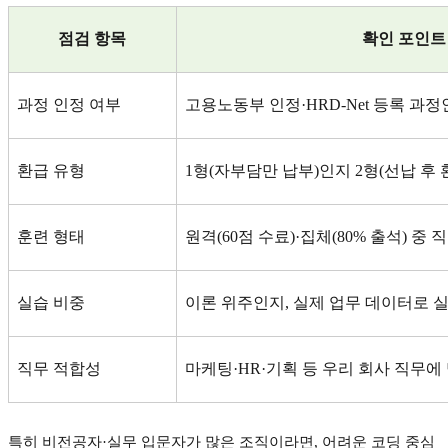
점검 항목
확인 포인트
과정 인정 여부
고용노동부 인정
·HRD-Net
등록 과정
환급 유형
1
형
(
자부담만 납부
)
인지
2
형
(
선납 후 
훈련 형태
원격
(60
점 수료
)·
집체
(80%
출석
)
중 
실습 비중
이론 위주인지
,
실제 업무 데이터로 
직무 적합성
마케팅
·HR·
기획 등 우리 회사 직무에
특히 비전공자
·
실무 입문자가 많은 조직이라면
,
어려운 코딩 중심