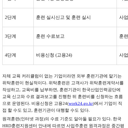
2
단계
훈련 실시신고 및 훈련 실시
사
3
단계
훈련 수료보고
훈
4
단계
비용신청
(
고용
24)
사업
자체 교육 커리큘럼이 없는 기업이라면 외부 훈련기관에 맡기는
위탁훈련이 현실적이다
.
위탁훈련은 고객사가 위탁훈련계약서를
작성하고
,
교육비를 납부하면
,
훈련기관이 한국산업인력공단에
교육 신고와 수료 결과보고를 진행한 뒤 훈련비를 신청하는 흐름
으로 운영된다
.
비용신청은 고용
24(
work24.go.kr
)
에서 기업이 직
접 할 수도 있고
,
훈련기관이 대행할 수도 있다
.
원격훈련
(
인터넷 과정
)
의 수료 기준도 알아둘 필요가 있다
.
한국
HRD
훈련지원센터 안내에 따르면 사업주훈련 원격과정은 중간평