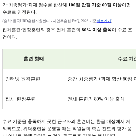
가
·
최종평가
·
과제 점수를 합산해
100
점 만점 기준
60
점 이상
이면
수료로 인정된다
.
(
출처
:
한국
HRD
훈련지원센터
-
사업주훈련
FAQ, 2026
기준
바로가기
)
집체훈련
·
현장훈련의 경우 전체 훈련의
80%
이상 출석
이 수료 조
건이다
.
훈련 형태
수료 기
인터넷 원격훈련
중간
·
최종평가
+
과제 합산
60
점 
집체
·
현장훈련
전체 훈련의
80%
이상 출석
수료 기준을 충족하지 못한 근로자의 훈련비는 환급 대상에서 제
외되므로
,
위탁훈련을 운영할 때는 직원들의 학습 진도와 평가 응
시 여부를 함께 관리하는 것이 환급률을 지키는 핵심이다
.