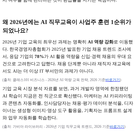
왜
2026
년에는
AI
직무교육이 사업주 훈련
1
순위가
되었나요
?
2026
년 기업 교육의 최우선 과제는 명확히
AI
역량 강화
로 이동했
다
.
한국경영자총협회가
2025
년 발표한 기업 채용 트렌드 조사에
서
,
응답 기업의
78%
가
AI
활용 역량을 신입
·
경력 채용의 우대 요
건으로 고려한다고 답했다
.
채용 단계뿐 아니라 재직자 재교육에
서도
AI
는 더 이상
IT
부서만의 과제가 아니다
.
(
출처
:
클래스
101
비즈니스
- 2026
년
AI
역량 교육 전략
, 2026
기준
바로가기
)
기업 교육 시장 분석 자료를 보면
,
과거 개발자 영역에 한정됐던
AI
학습이 지금은 전 직군으로 확산됐다
.
마케터는
AI
카피라이팅
과 콘텐츠 자동화를
,
인사담당자는 채용
·
평가 데이터 분석을
,
디자
이너는 생성형 이미지
·
영상 도구 활용을
,
기획자는 프롬프트 설계
와 업무 자동화를 학습한다
.
(
출처
:
가비아 라이브러리
- 2026
년 기업 직무교육 트렌드
, 2026
기준
바로가기
)