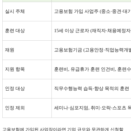
실시 주체
고용보험 가입 사업주
(
중소
·
중견
·
대
훈련 대상
15
세 이상 근로자
(
재직자
·
채용예정자
재원
고용보험기금
(
고용안정
·
직업능력개
지원 항목
훈련비
,
유급휴가 훈련 인건비
,
훈련
인정 대상
직무수행능력 습득
·
향상 목적의 훈련
인정 제외
세미나
·
심포지엄
,
취미
·
오락
·
스포츠 
고용보험에 가입된 사업장이라면 기업 규모와 무관하게 신청할