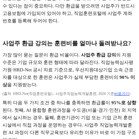
수 있다는 점이 중요하다
.
다만 환급을 받으려면 사업주가 반드시
고용보험에 가입되어 있어야 하고
,
직업훈련포털에 사업주 계좌
번호를 등록해 두어야 한다
.
사업주 환급 강의는 훈련비를 얼마나 돌려받나요
?
가장 많이 묻는 질문이 환급 비율이다
.
사업주 환급 강의
의 지원
수준은 기업 규모와 훈련 형태에 따라 달라진다
.
직업능력심사평
가원
·HRD-Net
공시 자료 기준으로
,
우선지원대상기업 소속 근로
자를 대상으로 한 훈련은 사업주가 실제 부담한 훈련비의
90%
이
상
을 지원받는다
.
(
출처
: HRD-Net(
직업훈련포털
) -
사업주직업능력개발훈련
, 2026
기준
바로가기
)
특히 다음 두 가지 조건 중 하나를 충족하면 환급률이
95%
로 상향
된다
.
첫째
, AI
융합형 훈련과정을 수도권
(
서울
·
경기
·
인천
)
외 지역
에서 실시하는 경우
.
둘째
,
훈련기관이 기업 또는 기업 근처 훈련
시설에서 직접 과정을 운영하는 경우다
.
사업주 직업능력개발훈
련
AI
과정이 다른 직무교육보다 유리한 이유가 바로 이 가점 구조