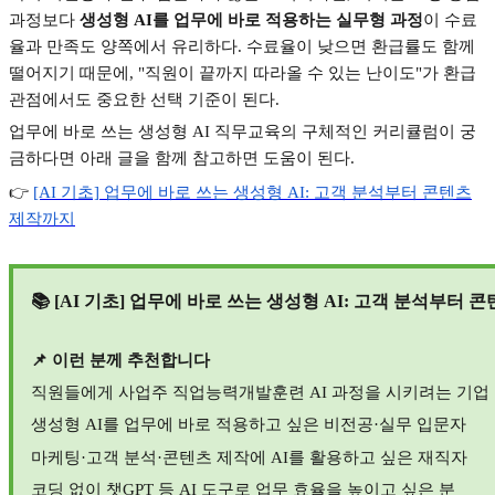
과정보다
생성형
AI
를 업무에 바로 적용하는 실무형 과정
이 수료
율과 만족도 양쪽에서 유리하다
.
수료율이 낮으면 환급률도 함께
떨어지기 때문에
, "
직원이 끝까지 따라올 수 있는 난이도
"
가 환급
관점에서도 중요한 선택 기준이 된다
.
업무에 바로 쓰는 생성형
AI
직무교육의 구체적인 커리큘럼이 궁
금하다면 아래 글을 함께 참고하면 도움이 된다
.
👉
[AI
기초]
업무에
바로
쓰는
생성형 AI:
고객
분석부터
콘텐츠
제작까지
📚 [AI
기초
]
업무에 바로 쓰는 생성형
AI:
고객 분석부터 콘
📌
이런 분께 추천합니다
직원들에게 사업주 직업능력개발훈련
AI
과정을 시키려는 기업
생성형
AI
를 업무에 바로 적용하고 싶은 비전공
·
실무 입문자
마케팅
·
고객 분석
·
콘텐츠 제작에
AI
를 활용하고 싶은 재직자
코딩 없이 챗
GPT
등
AI
도구로 업무 효율을 높이고 싶은 분