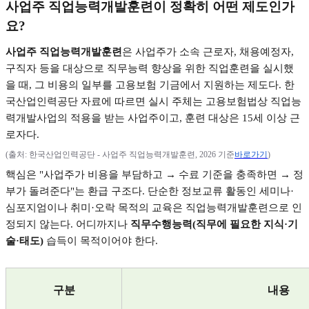
사업주 직업능력개발훈련이 정확히 어떤 제도인가
요
?
사업주 직업능력개발훈련
은 사업주가 소속 근로자
,
채용예정자
,
구직자 등을 대상으로 직무능력 향상을 위한 직업훈련을 실시했
을 때
,
그 비용의 일부를 고용보험 기금에서 지원하는 제도다
.
한
국산업인력공단 자료에 따르면 실시 주체는 고용보험법상 직업능
력개발사업의 적용을 받는 사업주이고
,
훈련 대상은
15
세 이상 근
로자다
.
(
출처
:
한국산업인력공단
-
사업주 직업능력개발훈련
, 2026
기준
바로가기
)
핵심은
"
사업주가 비용을 부담하고
→
수료 기준을 충족하면
→
정
부가 돌려준다
"
는 환급 구조다
.
단순한 정보교류 활동인 세미나
·
심포지엄이나 취미
·
오락 목적의 교육은 직업능력개발훈련으로 인
정되지 않는다
.
어디까지나
직무수행능력
(
직무에 필요한 지식
·
기
술
·
태도
)
습득이 목적이어야 한다
.
구분
내용