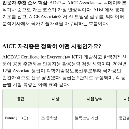
입문자 추천 순서 핵심
: ADsP → AICE Associate →
빅데이터분
석기사 순으로 가는 코스가 가장 안정적이다. ADsP에서 통계
기초를 잡고, AICE Associate에서 AI 모델링 실무를, 빅데이터
분석기사에서 국가기술자격을 마무리하는 흐름이다.
AICE
자격증은 정확히 어떤 시험인가요?
AICE(AI Certificate for Everyone)
는 KT가 개발하고 한국경제신
문이 공동 주관하는 인공지능 활용능력 검정 시험이다. 2024년
12월 Associate 등급이 과학기술정보통신부로부터 국가공인
민간자격으로 신규 공인됐다. 등급은 5단계로 구성되며, 각 등
급별 시험 특성은 아래 표와 같다.
등급
대상
시험 방식
시
Future (1~3
급)
초·중학생
블록코딩 기반
등급별