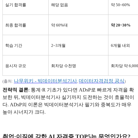
실기 합격률
해당 없음
약 50~60%
최종 합격률
약 60%대
약 20~30%
학습 기간
2~3
개월
6
개월 내외
응시자 규모
회차당 수천명
회차당 약 6,00
나무위키 -
빅데이터분석기사
데이터자격검정
공식
(
출처:
,
)
전략적 결론
:
통계·R 기초가 있다면 ADsP로 빠르게 자격을 확
보한 뒤, 빅데이터분석기사 실기까지 도전하는 것이 효율적이
다. ADsP의 이론은 빅데이터분석기사 필기와 중복도가 매우
높아 시너지가 크다.
취업·이직에 강한 AI 자격증 TOP5는 무엇인가요?