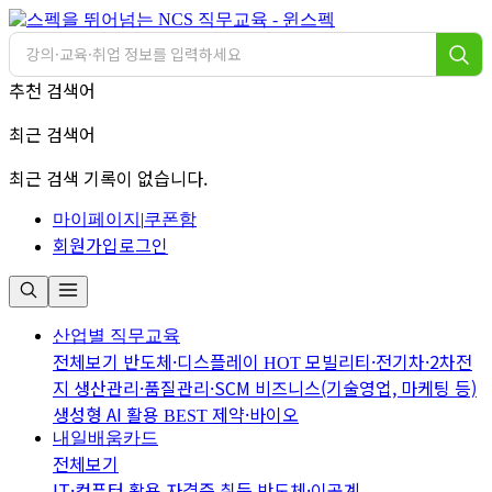
추천 검색어
최근 검색어
최근 검색 기록이 없습니다.
마이페이지
|
쿠폰함
회원가입
로그인
산업별 직무교육
전체보기
반도체·디스플레이
모빌리티·전기차·2차전
HOT
지
생산관리·품질관리·SCM
비즈니스(기술영업, 마케팅 등)
생성형 AI 활용
제약·바이오
BEST
내일배움카드
전체보기
IT·컴퓨터 활용
자격증 취득
반도체·이공계