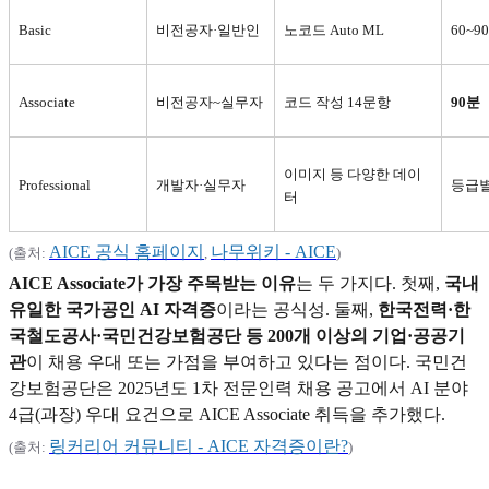
Basic
비전공자·일반인
노코드 Auto ML
60~90
Associate
비전공자~실무자
코드 작성 14문항
90
분
이미지 등 다양한 데이
Professional
개발자·실무자
등급별
터
AICE
공식
홈페이지
나무위키 - AICE
(
출처:
,
)
AICE Associate
가 가장 주목받는 이유
는 두 가지다. 첫째,
국내
유일한 국가공인 AI 자격증
이라는 공식성. 둘째,
한국전력·한
국철도공사·국민건강보험공단 등 200개 이상의 기업·공공기
관
이 채용 우대 또는 가점을 부여하고 있다는 점이다. 국민건
강보험공단은 2025년도 1차 전문인력 채용 공고에서 AI 분야
4급(과장) 우대 요건으로 AICE Associate 취득을 추가했다.
링커리어
커뮤니티 - AICE
자격증이란?
(
출처:
)