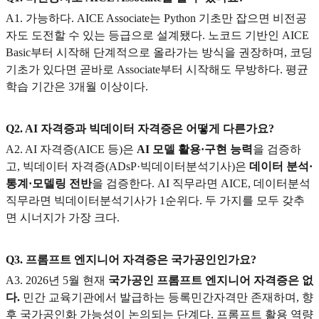
A1.
가능하다. AICE Associate는 Python 기초만 잡으면 비전공
자도 도전할 수 있는 등급으로 설계됐다. 노코드 기반인 AICE
Basic부터 시작해 단계적으로 올라가는 방식을 권장하며, 코딩
기초가 있다면 곧바로 Associate부터 시작해도 무방하다. 평균
학습 기간은 3개월 이상이다.
Q2. AI
자격증과 빅데이터 자격증은 어떻게 다른가요?
A2. AI
자격증(AICE 등)은
AI 모델 활용·구현 능력
을 검증하
고, 빅데이터 자격증(ADsP·빅데이터분석기사)은
데이터 분석·
통계·모델링 전반
을 검증한다. AI 직무라면 AICE, 데이터분석
직무라면 빅데이터분석기사가 1순위다. 두 가지를 모두 갖추
면 시너지가 가장 크다.
Q3.
프롬프트 엔지니어 자격증은 국가공인인가요?
A3. 2026
년 5월 현재
국가공인 프롬프트 엔지니어 자격증은 없
다.
민간 교육기관에서 발급하는 등록민간자격만 존재하며, 향
후 국가공인화 가능성이 논의되는 단계다. 프롬프트 활용 역량