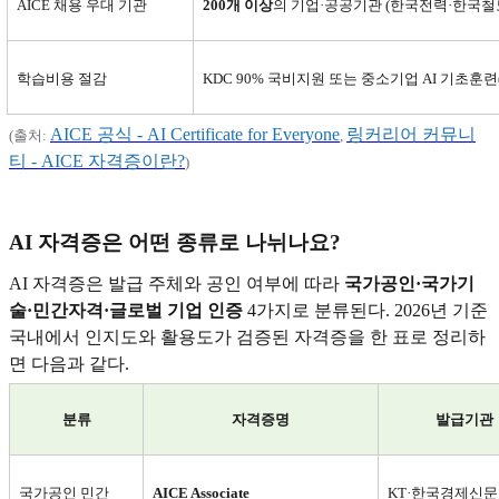
AICE
채용 우대 기관
200
개 이상
의 기업·공공기관 (한국전력·한국
학습비용 절감
KDC 90%
국비지원 또는 중소기업 AI 기초훈련(
AICE
공식 - AI Certificate for Everyone
링커리어
커뮤니
(
출처:
,
티 - AICE
자격증이란?
)
AI
자격증은 어떤 종류로 나뉘나요?
AI
자격증은 발급 주체와 공인 여부에 따라
국가공인·국가기
술·민간자격·글로벌 기업 인증
4가지로 분류된다. 2026년 기준
국내에서 인지도와 활용도가 검증된 자격증을 한 표로 정리하
면 다음과 같다.
분류
자격증명
발급기관
국가공인 민간
AICE Associate
KT·
한국경제신문