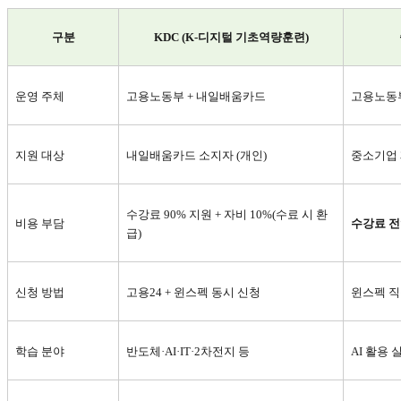
구분
KDC (K-
디지털 기초역량훈련)
운영 주체
고용노동부 + 내일배움카드
고용노동
지원 대상
내일배움카드 소지자 (개인)
중소기업 
수강료 90% 지원 + 자비 10%(수료 시 환
비용 부담
수강료 전액
급)
신청 방법
고용24 + 윈스펙 동시 신청
윈스펙 직
학습 분야
반도체·AI·IT·2차전지 등
AI
활용 