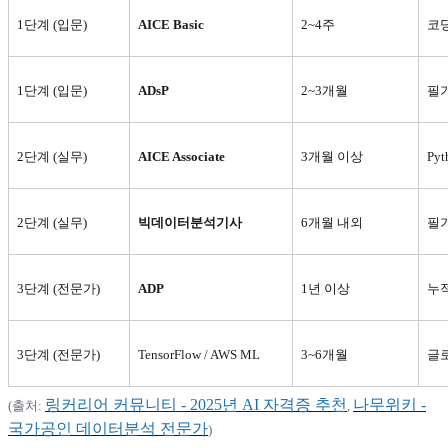
1
단계 (입문)
AICE Basic
2~4
주
코딩
1
단계 (입문)
ADsP
2~3
개월
필기
2
단계 (실무)
AICE Associate
3
개월 이상
Pyt
2
단계 (실무)
빅데이터분석기사
6
개월 내외
필기
3
단계 (전문가)
ADP
1
년 이상
누적
3
단계 (전문가)
TensorFlow / AWS ML
3~6
개월
글로
링커리어
커뮤니티 - 2025
년 AI
자격증
추천
나무위키 -
(
출처:
,
국가공인
데이터분석
전문가
)