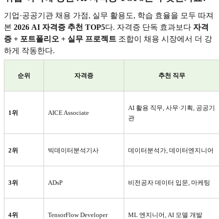
기업·공공기관 채용 가점, 실무 활용도, 학습 효율을 모두 따져
본
2026 AI 자격증 추천 TOP5
다. 자격증 단독 효과보다
자격
증 + 포트폴리오 + 실무 프로젝트
조합이 채용 시장에서 더 강
하게 작동한다.
순위
자격증
추천 직무
AI
활용 직무, 사무·기획, 공공기
1
위
AICE Associate
관
2
위
빅데이터분석기사
데이터분석가, 데이터엔지니어
3
위
ADsP
비전공자 데이터 입문, 마케팅
4
위
TensorFlow Developer
ML
엔지니어, AI 모델 개발