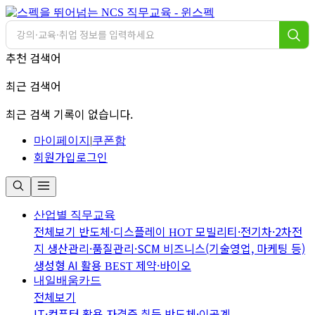
추천 검색어
최근 검색어
최근 검색 기록이 없습니다.
마이페이지
|
쿠폰함
회원가입
로그인
산업별 직무교육
전체보기
반도체·디스플레이
모빌리티·전기차·2차전
HOT
지
생산관리·품질관리·SCM
비즈니스(기술영업, 마케팅 등)
생성형 AI 활용
제약·바이오
BEST
내일배움카드
전체보기
IT·컴퓨터 활용
자격증 취득
반도체·이공계