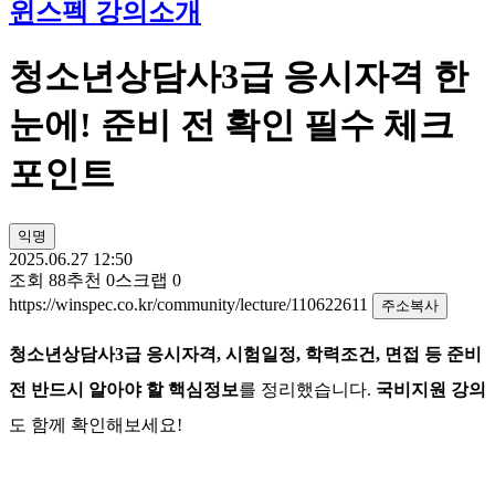
윈스펙 강의소개
청소년상담사3급 응시자격 한
눈에! 준비 전 확인 필수 체크
포인트
익명
2025.06.27 12:50
조회
88
추천
0
스크랩
0
https://winspec.co.kr/community/lecture/110622611
주소복사
청소년상담사
3
급 응시자격
,
시험일정
,
학력조건
,
면접 등 준비
전 반드시 알아야 할 핵심정보
를 정리했습니다
.
국비지원 강의
도 함께 확인해보세요
!