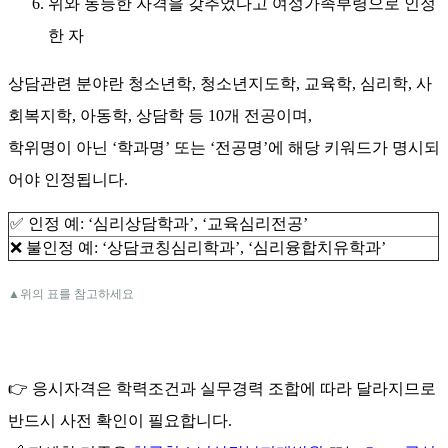
위와 동등한 자격을 갖추었다고 여성가족부령으로 인정
한 자
상담관련 분야란 청소년학
,
청소년지도학
,
교육학
,
심리학
,
사
회복지학
,
아동학
,
상담학 등
10
개 전공이며
,
학위명이 아닌
‘
학과명
’
또는
‘
전공명
’
에 해당 키워드가 명시되
어야 인정됩니다
.
✅
인정 예
: ‘
심리상담학과
’, ‘
교육심리전공
’
❌
불인정 예
: ‘
상담코칭심리학과
’, ‘
심리융합치유학과
’
▲위의 표를 참고하세요
👉
응시자격은 학력조건과 실무경력 조합에 따라 달라지므로
반드시 사전 확인이 필요합니다
.