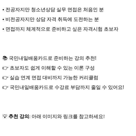
•
전공자지만
청소년상담
실무
면접은
처음인
분
•
비전공자지만
상담
자격
취득에
도전하는
분
•
면접까지
체계적으로
준비하고
싶은
자격시험
초보자
📚
국민내일배움카드로
준비하는
강의
추천
!
👉
초보자도
쉽게
이해할
수
있는
이론
구성
👉
실습
연계
면접
대비까지
가능한
커리큘럼
👉
국민내일배움카드로
수강료
부담까지
줄일
수
있어요
!
💡
추천 강의
: 아래 이미지와 링크를 참고하세요!