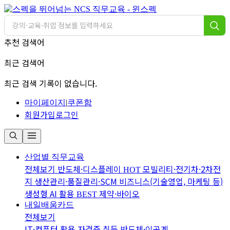
추천 검색어
최근 검색어
최근 검색 기록이 없습니다.
마이페이지
|
쿠폰함
회원가입
로그인
산업별 직무교육
전체보기
반도체·디스플레이
모빌리티·전기차·2차전
HOT
지
생산관리·품질관리·SCM
비즈니스(기술영업, 마케팅 등)
생성형 AI 활용
제약·바이오
BEST
내일배움카드
전체보기
IT·컴퓨터 활용
자격증 취득
반도체·이공계