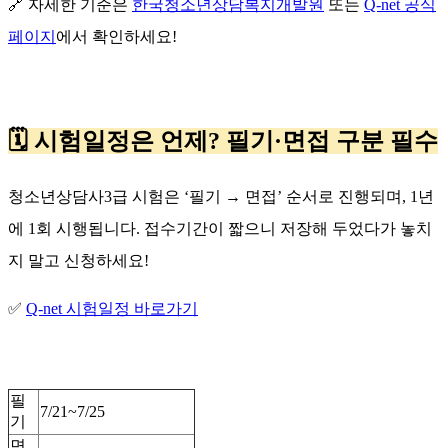
🔗
자세한 기준은
한국청소년상담복지개발원
또는
Q-net 공식
페이지
에서 확인하세요
!
🗓️
시험일정은 언제
?
필기
·
면접 구분 필수
청소년상담사
3
급 시험은
‘
필기
→
면접
’
순서로 진행되며
, 1
년
에
1
회 시행됩니다
.
접수기간이 짧으니 저장해 두었다가 놓치
지 말고 신청하세요
!
✅
Q-net 시험일정 바로가기
필
7/21~7/25
기
면