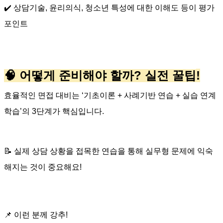
✔️
상담기술
,
윤리의식
,
청소년
특성에
대한
이해도
등이
평가
포인트
🧠
?
!
어떻게
준비해야
할까
실전
꿀팁
효율적인
면접
대비는
‘
기초이론
+
사례기반
연습
+
실습
연계
학습
’
의
3
단계가
핵심입니다
.
📝
실제
상담
상황을
접목한
연습을
통해
실무형
문제에
익숙
해지는
것이
중요해요
!
📌
이런
분께
강추
!