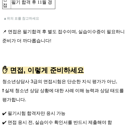
필기 합격 후
11
월 경
접
▲위의 표를 참고하세요
📌
면접은 필기합격 후 별도 접수이며
,
실습이수증이 필요하니
준비가 더 까다롭습니다
!
✋
,
면접
이렇게
준비하세요
청소년상담사
3
급의
면접시험은
단순한
지식
평가가
아닌
,
❗
실제
청소년
상담
상황에
대한
사례
이해
능력과
상담
태도를
평가합니다
.
✔️
필기시험
합격자만
응시
가능
✔️
면접
응시
전
,
실습이수
확인서를
반드시
제출해야
함