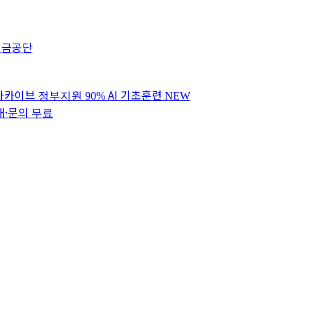
연금공단
 아카이브
AI 기초훈련
정부지원 90%
NEW
내·문의
무료