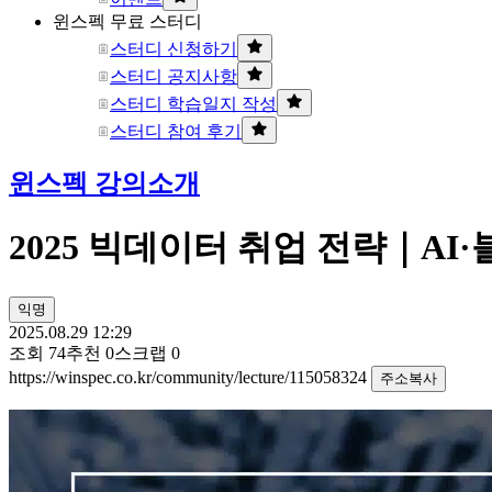
윈스펙 무료 스터디
스터디 신청하기
스터디 공지사항
스터디 학습일지 작성
스터디 참여 후기
윈스펙 강의소개
2025 빅데이터 취업 전략｜AI
익명
2025.08.29 12:29
조회
74
추천
0
스크랩
0
https://winspec.co.kr/community/lecture/115058324
주소복사