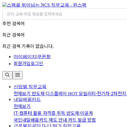
추천 검색어
최근 검색어
최근 검색 기록이 없습니다.
마이페이지
|
쿠폰함
회원가입
로그인
산업별 직무교육
전체보기
반도체·디스플레이
모빌리티·전기차·2차전
HOT
내일배움카드
전체보기
IT·컴퓨터 활용
자격증 취득
반도체·이공계
국민내일배움카드 제도 안내
카드 발급 방법
근로복지공단 D-13
NCS 직업교육