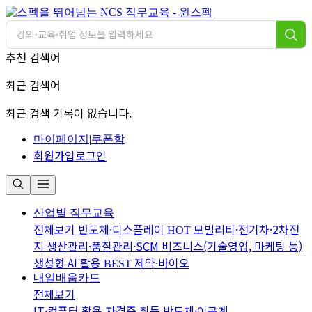
추천 검색어
최근 검색어
최근 검색 기록이 없습니다.
마이페이지
|
쿠폰함
회원가입
로그인
산업별 직무교육
전체보기
반도체·디스플레이
모빌리티·전기차·2차전
HOT
지
생산관리·품질관리·SCM
비즈니스(기술영업, 마케팅 등)
생성형 AI 활용
제약·바이오
BEST
내일배움카드
전체보기
IT·컴퓨터 활용
자격증 취득
반도체·이공계