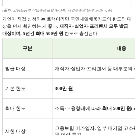
(
출처
:
고용노동부 직업훈련포털
HRD4U
사업주훈련 안내
, 2026
기준
)
개인이 직접 신청하는 트랙이라면 국민내일배움카드의 한도와 대
상을 먼저 확인하는 게 좋다
.
재직자
·
실업자
·
프리랜서 모두 발급
대상이며
, 5
년간 최대
500
만 원
한도로 충전된다
.
구분
내용
발급 대상
재직자
·
실업자
·
프리랜서 등 대부분의
기본 한도
300
만 원
최대 한도
소득
·
고용형태에 따라
최대
500
만 원
(5
고용보험 미가입자
,
일부 대기업 고소
제한 대상
원 이상 특고