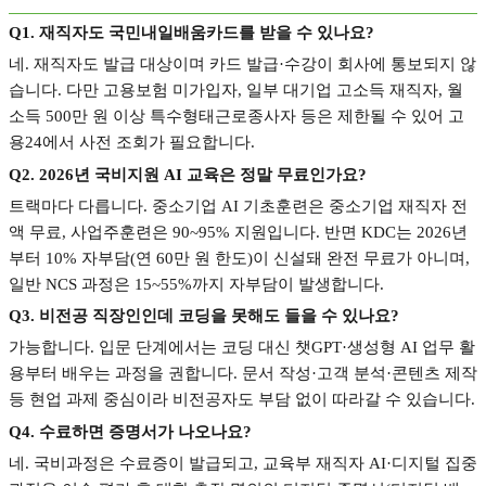
Q1.
재직자도 국민내일배움카드를 받을 수 있나요
?
네
.
재직자도 발급 대상이며 카드 발급
·
수강이 회사에 통보되지 않
습니다
.
다만 고용보험 미가입자
,
일부 대기업 고소득 재직자
,
월
소득
500
만 원 이상 특수형태근로종사자 등은 제한될 수 있어 고
용
24
에서 사전 조회가 필요합니다
.
Q2. 2026
년 국비지원
AI
교육은 정말 무료인가요
?
트랙마다 다릅니다
.
중소기업
AI
기초훈련은 중소기업 재직자 전
액 무료
,
사업주훈련은
90~95%
지원입니다
.
반면
KDC
는
2026
년
부터
10%
자부담
(
연
60
만 원 한도
)
이 신설돼 완전 무료가 아니며
,
일반
NCS
과정은
15~55%
까지 자부담이 발생합니다
.
Q3.
비전공 직장인인데 코딩을 못해도 들을 수 있나요
?
가능합니다
.
입문 단계에서는 코딩 대신 챗
GPT·
생성형
AI
업무 활
용부터 배우는 과정을 권합니다
.
문서 작성
·
고객 분석
·
콘텐츠 제작
등 현업 과제 중심이라 비전공자도 부담 없이 따라갈 수 있습니다
.
Q4.
수료하면 증명서가 나오나요
?
네
.
국비과정은 수료증이 발급되고
,
교육부 재직자
AI·
디지털 집중