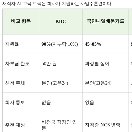
재직자
AI
교육 트랙은 회사가 지원하는 사업주훈련이다
.
비교 항목
국민내일배움카드
KDC
지원율
90%
(
자부담
10%)
45~85%
자부담 한도
50
만 원
과정별 상이
신청 주체
본인
(
고용
24)
본인
(
고용
24)
회사 통보
없음
없음
비전공 직장인 입
추천 대상
자격증
·NCS
병행
문