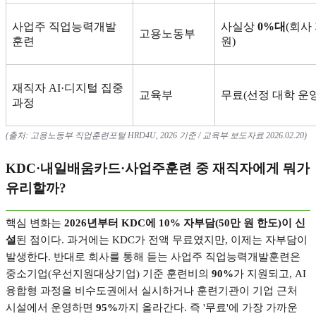
사업주 직업능력개발
사실상
0%
대
(
회사
고용노동부
훈련
원
)
재직자
AI·
디지털 집중
교육부
무료
(
선정 대학 운
과정
(
출처
:
고용노동부 직업훈련포털
HRD4U, 2026
기준
/
교육부 보도자료
2026.02.20)
KDC·
내일배움카드
·
사업주훈련 중 재직자에게 뭐가
유리할까
?
핵심 변화는
2026
년부터
KDC
에
10%
자부담
(50
만 원 한도
)
이 신
설
된 점이다
.
과거에는
KDC
가 전액 무료였지만
,
이제는 자부담이
발생한다
.
반대로 회사를 통해 듣는 사업주 직업능력개발훈련은
중소기업
(
우선지원대상기업
)
기준 훈련비의
90%
가 지원되고
, AI
융합형 과정을 비수도권에서 실시하거나 훈련기관이 기업 근처
시설에서 운영하면
95%
까지 올라간다
.
즉
'
무료
'
에 가장 가까운