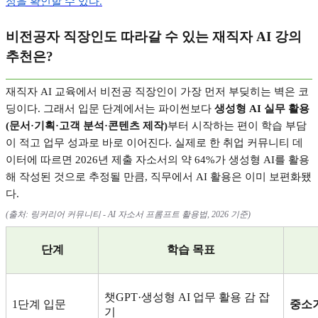
정을
확인할
수
있다.
비전공자 직장인도 따라갈 수 있는 재직자
AI
강의
추천은
?
재직자
AI
교육에서 비전공 직장인이 가장 먼저 부딪히는 벽은 코
딩이다
.
그래서 입문 단계에서는 파이썬보다
생성형
AI
실무 활용
(
문서
·
기획
·
고객 분석
·
콘텐츠 제작
)
부터 시작하는 편이 학습 부담
이 적고 업무 성과로 바로 이어진다
.
실제로 한 취업 커뮤니티 데
이터에 따르면
2026
년 제출 자소서의 약
64%
가 생성형
AI
를 활용
해 작성된 것으로 추정될 만큼
,
직무에서
AI
활용은 이미 보편화됐
다
.
(
출처
:
링커리어 커뮤니티
- AI
자소서 프롬프트 활용법
, 2026
기준
)
단계
학습 목표
챗
GPT·
생성형
AI
업무 활용 감 잡
1
단계 입문
중소
기