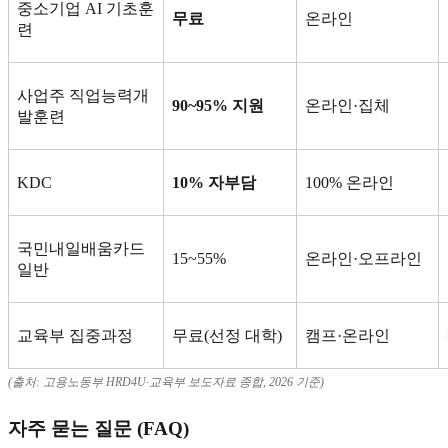
중소기업
AI
기초훈
무료
온라인
련
사업주 직업능력개
90~95%
지원
온라인
·
집체
발훈련
KDC
10%
자부담
100%
온라인
국민내일배움카드
15~55%
온라인
·
오프라인
일반
교육부 집중과정
무료
(
선정 대학
)
캠프
·
온라인
(
출처
:
고용노동부
HRD4U·
교육부 보도자료 종합
, 2026
기준
)
자주 묻는 질문
(FAQ)