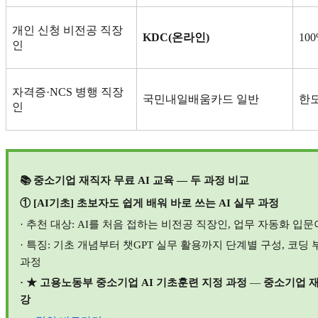
개인 신청 비전공 직장
KDC(
온라인
)
10
인
자격증
·NCS
병행 직장
국민내일배움카드 일반
한도
인
📚
중소기업 재직자 무료
AI
교육
—
두 과정 비교
① [AI
기초
]
초보자도 쉽게 배워 바로 쓰는
AI
실무 과정
·
추천 대상
: AI
를 처음 접하는 비전공 직장인
,
업무 자동화 입문
·
특징
:
기초 개념부터 챗
GPT
실무 활용까지 단계별 구성
,
코딩 
과정
· ★
고용노동부 중소기업
AI
기초훈련 지정 과정
—
중소기업 재
강