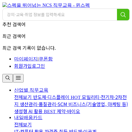
추천 검색어
최근 검색어
최근 검색 기록이 없습니다.
마이페이지
|
쿠폰함
회원가입
로그인
산업별 직무교육
전체보기
반도체·디스플레이
모빌리티·전기차·2차전
HOT
지
생산관리·품질관리·SCM
비즈니스(기술영업, 마케팅 등)
생성형 AI 활용
제약·바이오
BEST
내일배움카드
전체보기
IT·컴퓨터 활용
자격증 취득
반도체·이공계