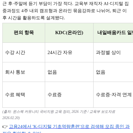
근 후
·
주말에 듣기 부담이 가장 적다
.
교육부 재직자
AI·
디지털 집
중과정도
4
주 내외 캠프형과 온라인 묶음강좌로 나뉘어
,
퇴근 이
후 시간을 활용하도록 설계됐다
.
편의 항목
KDC(
온라인
)
내일배움카드 일
수강 시간
24
시간 자유
과정별 상이
회사 통보
없음
없음
수료 혜택
수료증
수료증
·
자격 연계
(
출처
:
윈스펙 커뮤니티 국비지원 교육 정리
, 2026
기준
/
교육부 보도자료
2026.02.20)
👉
고용24
에서 'K-
디지털
기초역량훈련'
으로
검색해
모집
중인
과