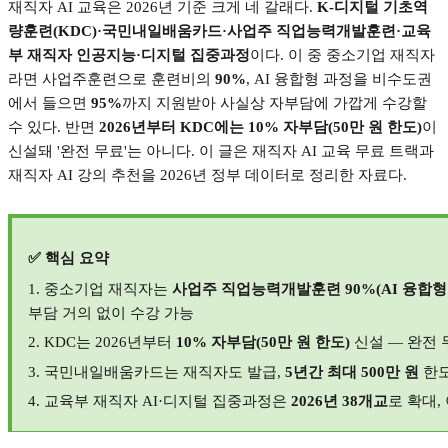
재직자
AI
교육은
2026
년 기준 크게 네 갈래다
.
K-
디지털 기초역
량훈련
(KDC)·
국민내일배움카드
·
사업주 직업능력개발훈련
·
교육
부 재직자 인공지능
·
디지털 집중과정
이다
.
이 중 중소기업 재직자
라면 사업주훈련으로 훈련비의
90%
, AI
융합형 과정을 비수도권
에서 들으면
95%
까지 지원받아 사실상 자부담에 가깝게 수강할
수 있다
.
반면
2026
년부터
KDC
에는
10%
자부담
(50
만 원 한도
)
이
신설돼
'
완전 무료
'
는 아니다
.
이 글은 재직자
AI
교육 무료 트랙과
재직자
AI
강의 추천을
2026
년 정부 데이터로 정리한 자료다
.
✅
핵심 요약
1.
중소기업 재직자는
사업주 직업능력개발훈련
90%(AI
융합형
부담 거의 없이 수강 가능
2. KDC
는
2026
년부터
10%
자부담
(50
만 원 한도
)
신설
—
완전 
3.
국민내일배움카드는 재직자도 발급
,
5
년간 최대
500
만 원
한
4.
교육부 재직자
AI·
디지털 집중과정은
2026
년
38
개교
로 확대
,