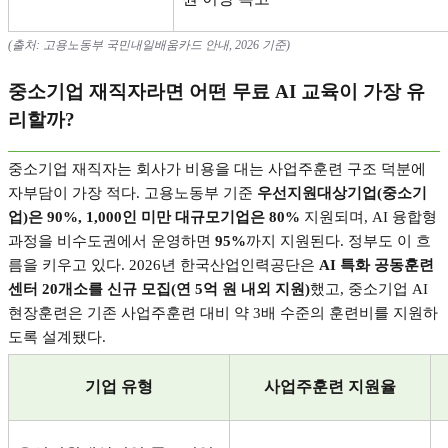
(
출처
:
고용노동부 국민내일배움카드 안내
, 2026
기준
)
중소기업 재직자라면 어떤 무료
AI
교육이 가장 유
리할까
?
중소기업 재직자는 회사가 비용을 대는 사업주훈련 구조 덕분에
자부담이 가장 적다
.
고용노동부 기준
우선지원대상기업
(
중소기
업
)
은
90%, 1,000
인 미만 대규모기업은
80%
지원되며
, AI
융합형
과정을 비수도권에서 운영하면
95%
까지 지원된다
.
정부도 이 흐
름을 키우고 있다
. 2026
년 한국산업인력공단은
AI
특화 공동훈련
센터
20
개소를 신규 모집
(
연
5
억 원 내외 지원
)
했고
,
중소기업
AI
현장훈련은 기존 사업주훈련 대비 약
3
배 수준의 훈련비를 지원하
도록 설계됐다
.
기업 유형
사업주훈련 지원율