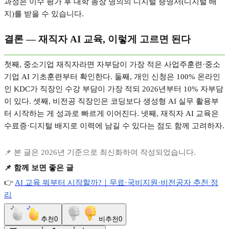
과정은 이수 평가 후 대학 총장 명의의 디지털 증명서
(
디지털 배
지
)
를 받을 수 있습니다
.
결론
—
재직자
AI
교육
,
이렇게 고르면 된다
첫째
,
중소기업 재직자라면 자부담이 가장 적은 사업주훈련
·
중소
기업
AI
기초훈련부터 확인한다
.
둘째
,
개인 신청은
100%
온라인
인
KDC
가 직장인 수강 부담이 가장 적되
2026
년부터
10%
자부담
이 있다
.
셋째
,
비전공 직장인은 코딩보다 생성형
AI
실무 활용부
터 시작하는 게 성과로 빠르게 이어진다
.
넷째
,
재직자
AI
교육은
수료증
·
디지털 배지로 이력에 남길 수 있다는 점도 함께 고려하자
.
📌
본 글은
2026
년 기준으로 최신화하여 작성되었습니다
.
📌
함께 보면 좋은 글
👉
AI
교육
뭐부터
시작할까?
｜무료·
국비지원·
비전공자
추천
정
리
추천
0
비추천
0