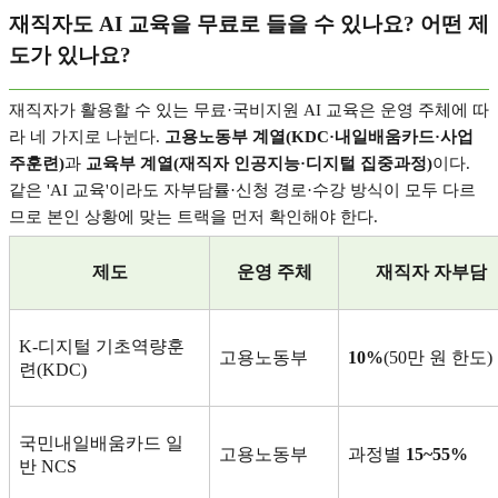
재직자도
AI
교육을 무료로 들을 수 있나요
?
어떤 제
도가 있나요
?
재직자가 활용할 수 있는 무료
·
국비지원
AI
교육은 운영 주체에 따
라 네 가지로 나뉜다
.
고용노동부 계열
(KDC·
내일배움카드
·
사업
주훈련
)
과
교육부 계열
(
재직자 인공지능
·
디지털 집중과정
)
이다
.
같은
'AI
교육
'
이라도 자부담률
·
신청 경로
·
수강 방식이 모두 다르
므로 본인 상황에 맞는 트랙을 먼저 확인해야 한다
.
제도
운영 주체
재직자 자부담
K-
디지털 기초역량훈
고용노동부
10%
(50
만 원 한도
)
련
(KDC)
국민내일배움카드 일
고용노동부
과정별
15~55%
반
NCS