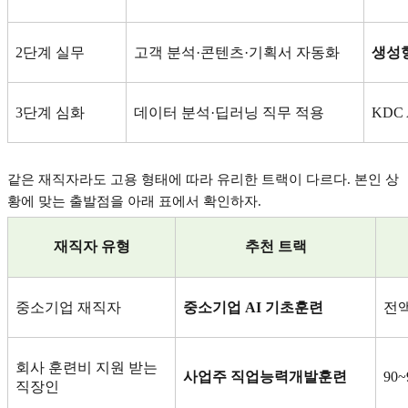
2
단계 실무
고객 분석
·
콘텐츠
·
기획서 자동화
생성
3
단계 심화
데이터 분석
·
딥러닝 직무 적용
KDC 
같은 재직자라도 고용 형태에 따라 유리한 트랙이 다르다
.
본인 상
황에 맞는 출발점을 아래 표에서 확인하자
.
재직자 유형
추천 트랙
중소기업 재직자
중소기업
AI
기초훈련
전
회사 훈련비 지원 받는
사업주 직업능력개발훈련
90
직장인