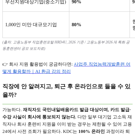
우선지원대상기업
(
중소기업
)
90%
1,000
인 미만 대규모기업
80%
(
출처
:
고용노동부 직업훈련포털
HRD4U, 2026
기준
/
고용노동부
2026 AI
특화 공
동훈련센터 공모 보도자료
)
👉
회사 지원 활용법이 궁금하다면
:
사업주
직업능력개발훈련
어
떻게
활용할까｜AI
환급
강의
정리
직장에 안 알려지고
,
퇴근 후 온라인으로 들을 수 있
을까
?
가능하다
.
재직자도 국민내일배움카드 발급 대상이며
,
카드 발급
·
수강 사실이 회사에 통보되지 않는다
.
다만 일부 대기업 고소득 재
직자나 회사 훈련비 지원을 이미 받는 경우는 제한될 수 있어 고용
24
에서 사전 조회가 필요하다
. KDC
는
100%
온라인
과정이라 퇴