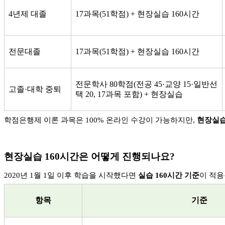
4
년제 대졸
17
과목
(51
학점
) +
현장실습
160
시간
전문대졸
17
과목
(51
학점
) +
현장실습
160
시간
전문학사
80
학점
(
전공
45·
교양
15·
일반선
고졸
·
대학 중퇴
택
20, 17
과목 포함
) +
현장실습
학점은행제 이론 과목은
100%
온라인 수강이 가능하지만
,
현장실습
현장실습
160
시간은 어떻게 진행되나요
?
2020
년
1
월
1
일 이후 학습을 시작했다면
실습
160
시간 기준
이 적
항목
기준