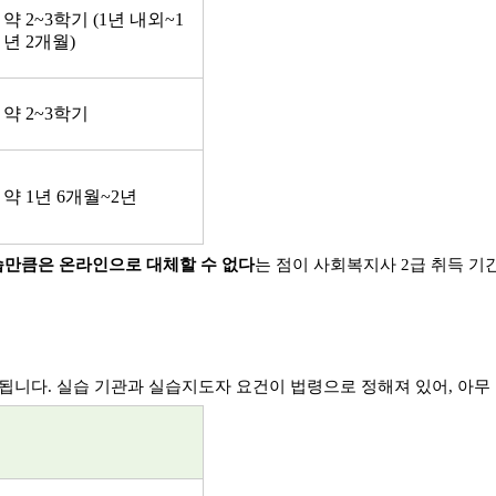
약
2~3
학기
(1
년 내외
~1
년
2
개월
)
약
2~3
학기
약
1
년
6
개월
~2
년
만큼은 온라인으로 대체할 수 없다
는 점이 사회복지사
2
급 취득 기
용됩니다
.
실습 기관과 실습지도자 요건이 법령으로 정해져 있어
,
아무