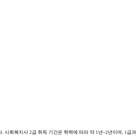
다
.
사회복지사
2
급 취득 기간은 학력에 따라 약
1
년
~2
년이며
, 1
급과