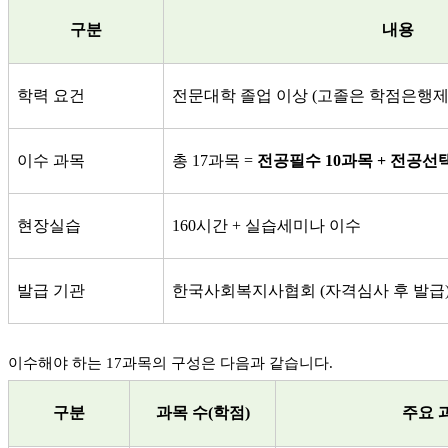
구분
내용
학력 요건
전문대학 졸업 이상
(
고졸은 학점은행제
이수 과목
총
17
과목
=
전공필수
10
과목
+
전공선
현장실습
160
시간
+
실습세미나 이수
발급 기관
한국사회복지사협회
(
자격심사 후 발급
이수해야 하는
17
과목의 구성은 다음과 같습니다
.
구분
과목 수
(
학점
)
주요 