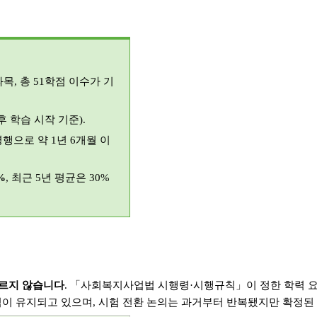
과목
,
총
51
학점 이수가 기
후 학습 시작 기준
).
병행으로 약
1
년
6
개월 이
%
,
최근
5
년 평균은
30%
르지 않습니다
.
「사회복지사업법 시행령
·
시행규칙」이 정한 학력 요
식이 유지되고 있으며
,
시험 전환 논의는 과거부터 반복됐지만 확정된