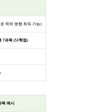
로 학위 병행 취득 가능
)
택
7
과목
(51
학점
)
)
과목 예시