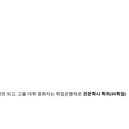
면 되고
,
고졸
·
대학 중퇴자는 학점은행제로
전문학사 학위
(80
학점
)