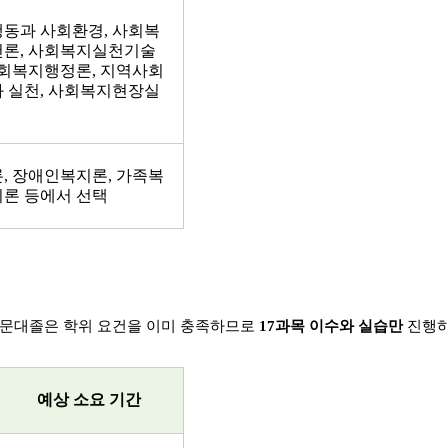
행동과 사회환경
,
사회복
천론
,
사회복지실천기술
회복지행정론
,
지역사회
 실천
,
사회복지현장실
론
,
장애인복지론
,
가족복
론 등에서 선택
문대졸은 학위 요건을 이미 충족하므로
17
과목 이수와 실습만
진행하
예상 소요 기간