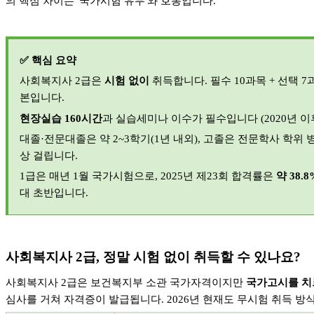
의 핵심 차이는
'
국가시험 유무
'
와 호봉입니다
.
✅
핵심 요약
사회복지사
2
급은
시험 없이
취득합니다
.
필수
10
과목
+
선택
7
본입니다
.
현장실습
160
시간
과 실습세미나 이수가 필수입니다
(2020
년 이
대졸
·
전문대졸은 약
2~3
학기
(1
년 내외
),
고졸은 전문학사 학위 
상 걸립니다
.
1
급은 매년
1
월 국가시험으로
, 2025
년 제
23
회 합격률은
약
38.8
대 초반입니다
.
사회복지사
2
급
,
정말 시험 없이 취득할 수 있나요
?
사회복지사
2
급은 보건복지부 소관 국가자격이지만
국가고시를 치
심사를 거쳐 자격증이 발급됩니다
. 2026
년 현재도 무시험 취득 방