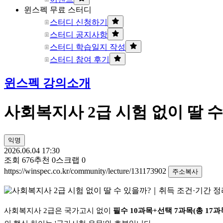
윈스펙 무료 스터디
스터디 신청하기
스터디 공지사항
스터디 학습일지 작성
스터디 참여 후기
윈스펙 강의소개
사회복지사 2급 시험 없이 딸 
익명
2026.06.04 17:30
조회
676
추천
0
스크랩
0
https://winspec.co.kr/community/lecture/131173902
주소복사
사회복지사
2
급은 국가고시 없이
필수
10
과목
+
선택
7
과목
(
총
17
과