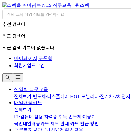
추천 검색어
최근 검색어
최근 검색 기록이 없습니다.
마이페이지
|
쿠폰함
회원가입
로그인
산업별 직무교육
전체보기
반도체·디스플레이
모빌리티·전기차·2차전
HOT
내일배움카드
전체보기
IT·컴퓨터 활용
자격증 취득
반도체·이공계
국민내일배움카드 제도 안내
카드 발급 방법
근로복지공단 D-12
NCS 직업교육