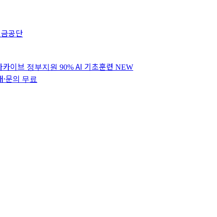
연금공단
 아카이브
AI 기초훈련
정부지원 90%
NEW
내·문의
무료