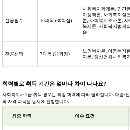
사회복지학개론
,
인간
지정책론
,
사회복지실
전공필수
10
과목
(30
학점
)
론
,
사회복지조사론
,
사
복지론
,
사회복지법제와
습
노인복지론
,
아동복지
전공선택
7
과목
(21
학점
)
지론
,
정신건강사회복지
학력별로 취득 기간은 얼마나 차이 나나요
?
사회복지사
2
급 취득 경로는 최종 학력에 따라 달라집니다
.
대졸
·
전
와 자격 과목을 동시에 진행합니다
.
최종 학력
이수 요건