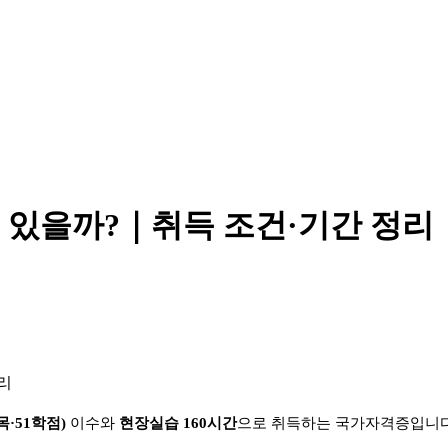
수 있을까?｜취득 조건·기간 정리
목
·51
학점
)
이수와
현장실습
160
시간
으로 취득하는 국가자격증입니