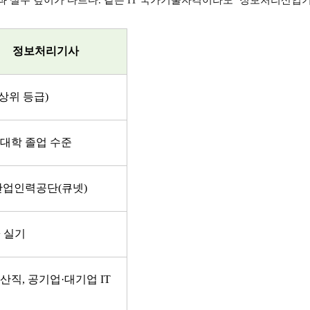
정보처리기사
상위 등급
)
 대학 졸업 수준
산업인력공단
(
큐넷
)
+
실기
전산직
,
공기업
·
대기업
IT