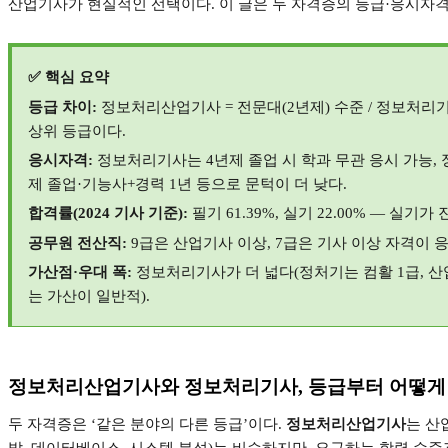
산업기사가 현실적인 선택이다
.
이 글은 두 자격증의 등급
·
응시자
✅
핵심 요약
등급 차이
:
정보처리산업기사
=
전문대
(2
년제
)
수준
/
정보처리
상위 등급이다
.
응시자격
:
정보처리기사는
4
년제 졸업 시 학과 무관 응시 가능
,
제 졸업
·
기능사
+
경력
1
년 등으로 문턱이 더 낮다
.
합격률
(2024
기사 기준
):
필기
61.39%,
실기
22.00% —
실기가 
공무원 전산직
:
9
급은 산업기사 이상
, 7
급은 기사 이상 자격이 
가산점
·
우대 폭
:
정보처리기사가 더 넓다
(
정처기는 컴활
1
급
,
산
는 가산이 일반적
).
정보처리산업기사와 정보처리기사
,
등급부터 어떻게
두 자격증은
‘
같은 분야의 다른 등급
’
이다
.
정보처리산업기사
는 산
발
,
데이터베이스
,
시스템 분석
)
는 비슷하지만
,
요구하는 학력 수준