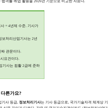
격
·
합격률
·
취업 활용을
2026
년 기준으로 비교한 자료다
.
기사
= 4
년제 수준
.
기사가
정보처리산업기사는
2
년
진짜 관문이다
.
응시요건이다
.
업기사는 컴활
2
급에 준하
 다른가요
?
업기사 등급
,
정보처리기사
는 기사 등급으로
,
국가기술자격 체계상 기
과 실무 깊이가 다르다
.
같은
IT
국가기술자격이라도
‘
정보처리산업