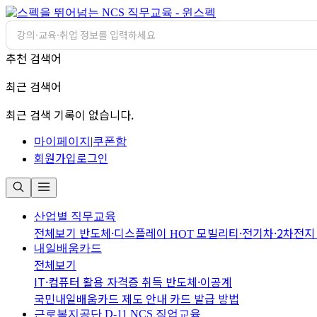
추천 검색어
최근 검색어
최근 검색 기록이 없습니다.
마이페이지
|
쿠폰함
회원가입
로그인
산업별 직무교육
전체보기
반도체·디스플레이
모빌리티·전기차·2차전
HOT
내일배움카드
전체보기
IT·컴퓨터 활용
자격증 취득
반도체·이공계
국민내일배움카드 제도 안내
카드 발급 방법
근로복지공단 D-11
NCS 직업교육