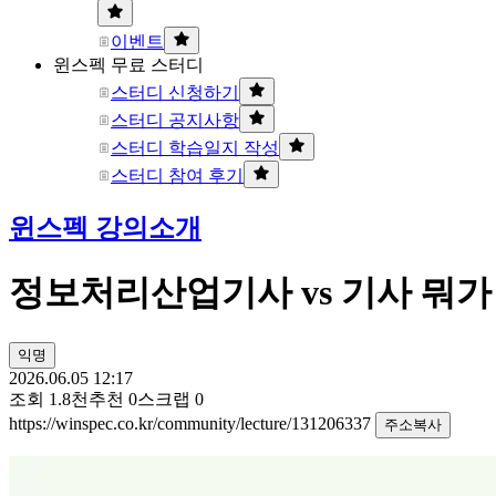
이벤트
윈스펙 무료 스터디
스터디 신청하기
스터디 공지사항
스터디 학습일지 작성
스터디 참여 후기
윈스펙 강의소개
정보처리산업기사 vs 기사 뭐가
익명
2026.06.05 12:17
조회
1.8천
추천
0
스크랩
0
https://winspec.co.kr/community/lecture/131206337
주소복사