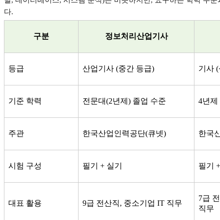
다
.
구분
정보처리산업기사
등급
산업기사
(
중간 등급
)
기사
(
기준 학력
전문대
(2
년제
)
졸업 수준
4
년제
주관
한국산업인력공단
(
큐넷
)
한국
시험 구성
필기
+
실기
필기
7
급 
대표 활용
9
급 전산직
,
중소기업
IT
직무
직무