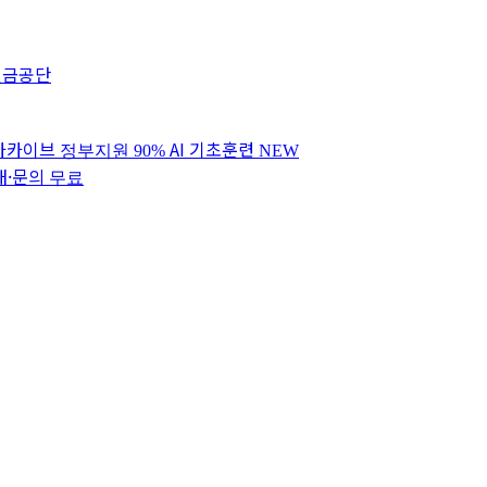
연금공단
 아카이브
AI 기초훈련
정부지원 90%
NEW
내·문의
무료