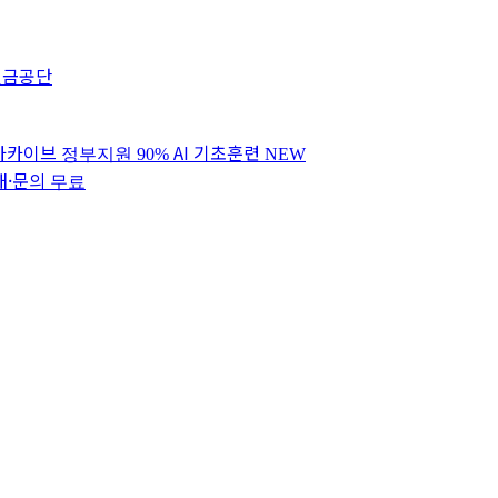
연금공단
 아카이브
AI 기초훈련
정부지원 90%
NEW
내·문의
무료