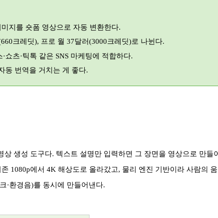
이미지를 숏폼 영상으로 자동 변환한다
.
(660
크레딧
),
프로 월
37
달러
(3000
크레딧
)
로 나뉜다
.
스
·
쇼츠
·
틱톡 같은
SNS
마케팅에 적합하다
.
자동 번역을 거치는 게 좋다
.
영상 생성 도구다
.
텍스트 설명만 입력하면 그 장면을 영상으로 만
기존
1080p
에서
4K
해상도로 올라갔고
,
물리 엔진 기반이라 사람의 
크
·
환경음
)
를 동시에 만들어낸다
.