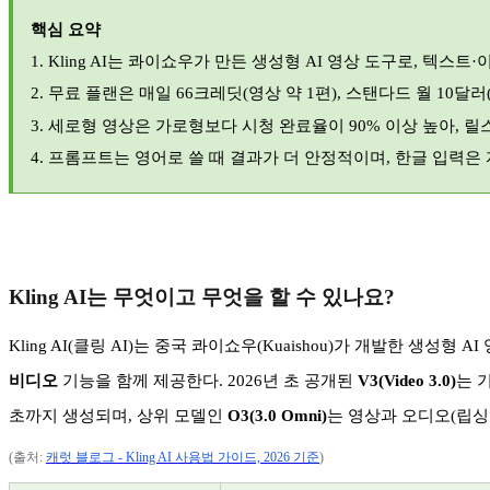
핵심 요약
1. Kling AI
는 콰이쇼우가 만든 생성형
AI
영상 도구로
,
텍스트
·
2.
무료 플랜은 매일
66
크레딧
(
영상 약
1
편
),
스탠다드 월
10
달러
3.
세로형 영상은 가로형보다 시청 완료율이
90%
이상 높아
,
릴
4.
프롬프트는 영어로 쓸 때 결과가 더 안정적이며
,
한글 입력은 
Kling AI
는 무엇이고 무엇을 할 수 있나요
?
Kling AI(
클링
AI)
는 중국 콰이쇼우
(Kuaishou)
가 개발한 생성형
AI
비디오
기능을 함께 제공한다
. 2026
년 초 공개된
V3(Video 3.0)
는 
초까지 생성되며
,
상위 모델인
O3(3.0 Omni)
는 영상과 오디오
(
립싱
(
출처
:
캐럿
블로그 - Kling AI
사용법
가이드, 2026
기준
)