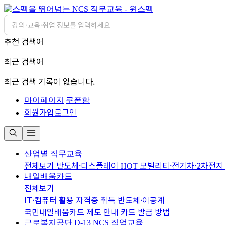
추천 검색어
최근 검색어
최근 검색 기록이 없습니다.
마이페이지
|
쿠폰함
회원가입
로그인
산업별 직무교육
전체보기
반도체·디스플레이
모빌리티·전기차·2차전
HOT
내일배움카드
전체보기
IT·컴퓨터 활용
자격증 취득
반도체·이공계
국민내일배움카드 제도 안내
카드 발급 방법
근로복지공단 D-13
NCS 직업교육