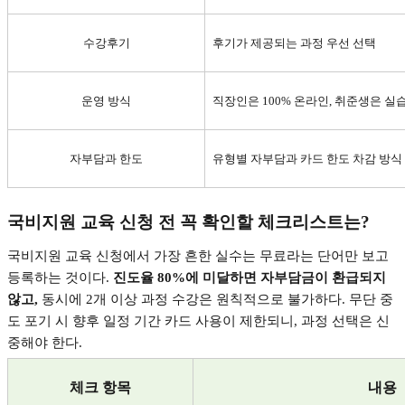
수강후기
후기가 제공되는 과정 우선 선택
운영 방식
직장인은
100%
온라인
,
취준생은 실습
자부담과 한도
유형별 자부담과 카드 한도 차감 방식
국비지원 교육 신청 전 꼭 확인할 체크리스트는
?
국비지원 교육 신청에서 가장 흔한 실수는 무료라는 단어만 보고
등록하는 것이다
.
진도율
80%
에 미달하면 자부담금이 환급되지
않고
,
동시에
2
개 이상 과정 수강은 원칙적으로 불가하다
.
무단 중
도 포기 시 향후 일정 기간 카드 사용이 제한되니
,
과정 선택은 신
중해야 한다
.
체크 항목
내용