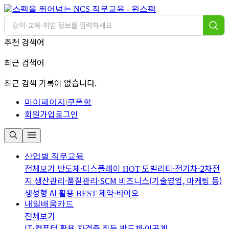
추천 검색어
최근 검색어
최근 검색 기록이 없습니다.
마이페이지
|
쿠폰함
회원가입
로그인
산업별 직무교육
전체보기
반도체·디스플레이
모빌리티·전기차·2차전
HOT
지
생산관리·품질관리·SCM
비즈니스(기술영업, 마케팅 등)
생성형 AI 활용
제약·바이오
BEST
내일배움카드
전체보기
IT·컴퓨터 활용
자격증 취득
반도체·이공계