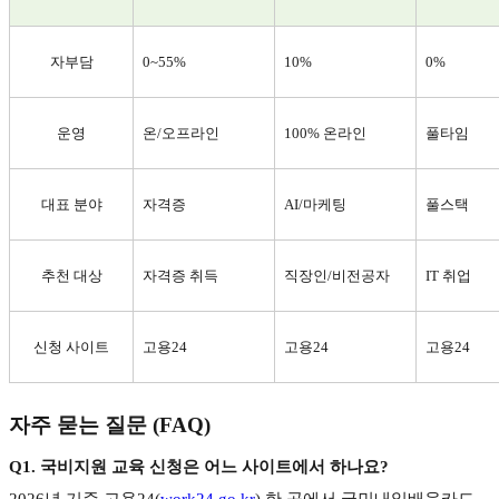
자부담
0~55%
10%
0%
운영
온
/
오프라인
100%
온라인
풀타임
대표 분야
자격증
AI/
마케팅
풀스택
추천 대상
자격증 취득
직장인
/
비전공자
IT
취업
신청 사이트
고용
24
고용
24
고용
24
자주 묻는 질문
(FAQ)
Q1.
국비지원 교육 신청은 어느 사이트에서 하나요
?
2026
년 기준 고용
24(
work24.go.kr
)
한 곳에서 국민내일배움카드