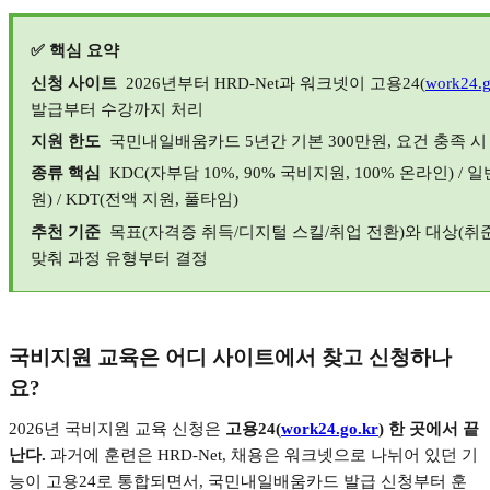
✅
핵심 요약
신청 사이트
2026
년부터
HRD-Net
과 워크넷이 고용
24(
work24.g
발급부터 수강까지 처리
지원 한도
국민내일배움카드
5
년간 기본
300
만원
,
요건 충족 시
종류 핵심
KDC(
자부담
10%, 90%
국비지원
, 100%
온라인
) /
일
원
) / KDT(
전액 지원
,
풀타임
)
추천 기준
목표
(
자격증 취득
/
디지털 스킬
/
취업 전환
)
와 대상
(
취
맞춰 과정 유형부터 결정
국비지원 교육은 어디 사이트에서 찾고 신청하나
요
?
2026
년 국비지원 교육 신청은
고용
24(
work24.go.kr
)
한 곳에서 끝
난다
.
과거에 훈련은
HRD-Net,
채용은 워크넷으로 나뉘어 있던 기
능이 고용
24
로 통합되면서
,
국민내일배움카드 발급 신청부터 훈