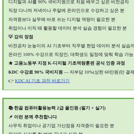
디지털과
AI
를
90%
국비지원으로 처음 배우고 싶은 비전공자
직장 다니며 저녁이나 주말에 온라인으로 수강하고 싶은 분
자격증보다 실무에 바로 쓰는 디지털 역량이 필요한 분
취업이나 이직 때 활용할 데이터 분석 실습 경험이 필요한 분
💡
강의 장점
비전공자 눈높이의
AI
기초부터 직무별 현업 데이터 분석 실습
온라인
100%
수강으로 직장인
,
대학생도 일정에 맞춰 학습 가능
★
고용노동부 지정
K-
디지털 기초역량훈련 공식 인증 과정
KDC
수강료
90%
국비지원
—
자부담
10%(
상한
60
만원
)
만 결
👉
KDC AI
기초
과정
바로가기
📚
한끝 컴퓨터활용능력
2
급 올인원
(
필기
+
실기
)
📌
이런 분께 추천합니다
사무직 취업이나 공기업 가산점용 자격증이 필요한 분