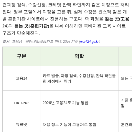
련과정 검색
,
수강신청
,
크레딧 잔액 확인까지 같은 계정으로 처리
된다
.
정부 포털에서 과정을 고른 뒤
,
실제 수강은 윈스펙 같은 개
별 훈련기관 사이트에서 진행하는 구조다
.
즉 과정을
찾는 곳
(
고용
24)
과
듣는 곳
(
훈련기관
)
을 나눠 이해하면 국비지원 교육 사이트
구조가 단순해진다
.
출처
:
고용
24 -
국민내일배움카드 안내
, 2026
기준
(
work24.go.kr
)
구분
역할
카드 발급
,
과정 검색
,
수강신청
,
잔액 확인을
고용
24
모든 
한 계정에서 처리
기존 
2026
년 고용
24
로 기능 통합
HRD-Net
됨
워크넷
채용 정보 기능이 고용
24
로 통합
훈련과