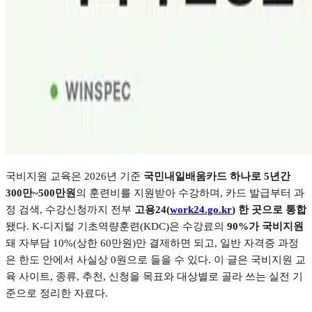
국비지원 교육은
2026
년 기준
국민내일배움카드 하나로
5
년간
300
만
~500
만원
의 훈련비를 지원받아 수강하며
,
카드 발급부터 과
정 검색
,
수강신청까지 전부
고용
24(
work24.go.kr
)
한 곳으로 통합
됐다
. K-
디지털 기초역량훈련
(KDC)
은 수강료의
90%
가 국비지원
돼 자부담
10%(
상한
60
만원
)
만 결제하면 되고
,
일반 자격증 과정
은 한도 안에서 사실상
0
원으로 들을 수 있다
.
이 글은 국비지원 교
육 사이트
,
종류
,
추천
,
신청을 목표와 대상별로 골라 쓰는 실전 기
준으로 정리한 자료다
.