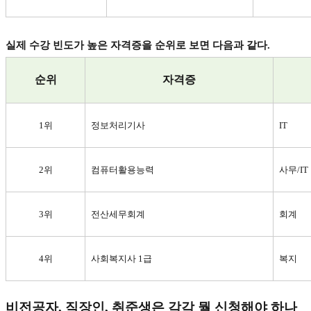
실제 수강 빈도가 높은 자격증을 순위로 보면 다음과 같다
.
순위
자격증
1
위
정보처리기사
IT
2
위
컴퓨터활용능력
사무
/IT
3
위
전산세무회계
회계
4
위
사회복지사
1
급
복지
비전공자
,
직장인
,
취준생은 각각 뭘 신청해야 하나