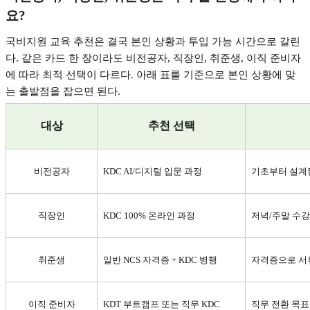
요
?
국비지원 교육 추천은 결국 본인 상황과 투입 가능 시간으로 갈린
다
.
같은 카드 한 장이라도 비전공자
,
직장인
,
취준생
,
이직 준비자
에 따라 최적 선택이 다르다
.
아래 표를 기준으로 본인 상황에 맞
는 출발점을 잡으면 된다
.
대상
추천 선택
비전공자
KDC AI/
디지털 입문 과정
기초부터 설계
직장인
KDC 100%
온라인 과정
저녁
/
주말 수강
취준생
일반
NCS
자격증
+ KDC
병행
자격증으로 서
이직 준비자
KDT
부트캠프 또는 직무
KDC
직무 전환 목표