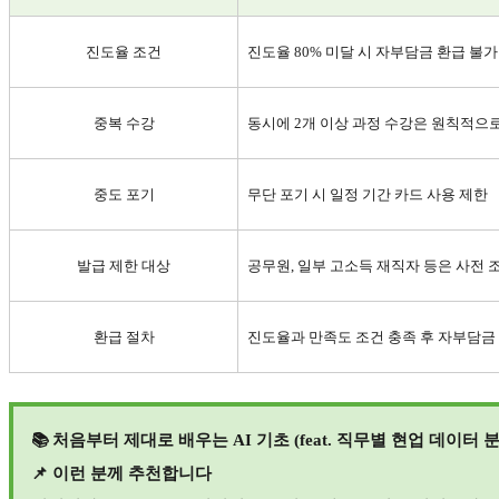
진도율 조건
진도율
80%
미달 시 자부담금 환급 불가
중복 수강
동시에
2
개 이상 과정 수강은 원칙적으
중도 포기
무단 포기 시 일정 기간 카드 사용 제한
발급 제한 대상
공무원
,
일부 고소득 재직자 등은 사전 
환급 절차
진도율과 만족도 조건 충족 후 자부담금
📚
처음부터 제대로 배우는
AI
기초
(feat.
직무별 현업 데이터 
📌
이런 분께 추천합니다