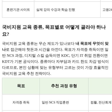
훈련기관 사이트
실제 강의 수강과 학습 진행
고용
2
국비지원 교육 종류
,
목표별로 어떻게 골라야 하나
요
?
국비지원 교육 종류는 무슨 제도가 있나보다
내 목표에 무엇이 맞
나
로 접근해야 헛돈과 시간을 아낀다
.
목표가 자격증 취득이면 일
반
NCS
과정
,
디지털 스킬 습득이면
KDC,
단기
IT
취업 전환이면
KDT
가 기본 공식이다
.
종류마다 자부담과 카드 한도 차감 방식이
다르므로
,
본인 상황에 맞는 유형부터 고르는 것이 가장 효율적인
국비지원 교육 추천 전략이다
.
목표
추천 과정 유형
자격증 취득
일반
NCS
직업훈련
컴활
,
전산회계 