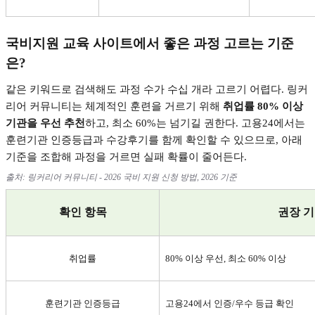
국비지원 교육 사이트에서 좋은 과정 고르는 기준
은
?
같은 키워드로 검색해도 과정 수가 수십 개라 고르기 어렵다
.
링커
리어 커뮤니티는 체계적인 훈련을 거르기 위해
취업률
80%
이상
기관을 우선 추천
하고
,
최소
60%
는 넘기길 권한다
.
고용
24
에서는
훈련기관 인증등급과 수강후기를 함께 확인할 수 있으므로
,
아래
기준을 조합해 과정을 거르면 실패 확률이 줄어든다
.
출처
:
링커리어 커뮤니티
- 2026
국비 지원 신청 방법
, 2026
기준
확인 항목
권장 
취업률
80%
이상 우선
,
최소
60%
이상
훈련기관 인증등급
고용
24
에서 인증
/
우수 등급 확인