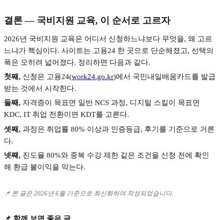
결론
—
국비지원 교육
,
이 순서로 고르자
2026
년 국비지원 교육은 어디서 신청하느냐보다 무엇을
,
왜 고르
느냐가 핵심이다
.
사이트는 고용
24
한 곳으로 단순해졌고
,
선택의
폭은 오히려 넓어졌다
.
정리하면 다음과 같다
.
첫째
,
신청은 고용
24(
work24.go.kr
)
에서 국민내일배움카드를 발급
받는 것에서 시작한다
.
둘째
,
자격증이 목표면 일반
NCS
과정
,
디지털 스킬이 목표면
KDC, IT
취업 전환이면
KDT
를 고른다
.
셋째
,
과정은 취업률
80%
이상과 인증등급
,
후기를 기준으로 거른
다
.
넷째
,
진도율
80%
와 중복 수강 제한 같은 조건을 신청 전에 확인
해 환급 불이익을 막는다
.
📌
본 글은
2026
년
6
월 기준으로 최신화하여 작성되었습니다
.
📌
함께 보면 좋은 글