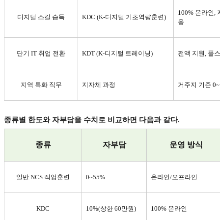
100%
온라인
,
디지털 스킬 습득
KDC (K-
디지털 기초역량훈련
)
움
단기
IT
취업 전환
KDT (K-
디지털 트레이닝
)
전액 지원
,
풀
지역 특화 직무
지자체 과정
거주지 기준
0~
종류별 한도와 자부담을 수치로 비교하면 다음과 같다
.
종류
자부담
운영 방식
일반
NCS
직업훈련
0~55%
온라인
/
오프라인
KDC
10%(
상한
60
만원
)
100%
온라인