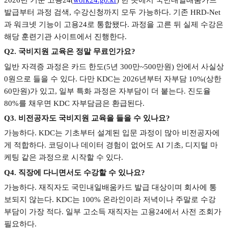
발급부터 과정 검색
,
수강신청까지 모두 가능하다
.
기존
HRD-Net
과 워크넷 기능이 고용
24
로 통합됐다
.
과정을 고른 뒤 실제 수강은
해당 훈련기관 사이트에서 진행한다
.
Q2.
국비지원 교육은 정말 무료인가요
?
일반 자격증 과정은 카드 한도
(5
년
300
만
~500
만원
)
안에서 사실상
0
원으로 들을 수 있다
.
다만
KDC
는
2026
년부터 자부담
10%(
상한
60
만원
)
가 있고
,
일부 특화 과정은 자부담이 더 붙는다
.
진도율
80%
를 채우면
KDC
자부담금은 환급된다
.
Q3.
비전공자도 국비지원 교육을 들을 수 있나요
?
가능하다
. KDC
는 기초부터 설계된 입문 과정이 많아 비전공자에
게 적합하다
.
코딩이나 데이터 경험이 없어도
AI
기초
,
디지털 마
케팅 같은 과정으로 시작할 수 있다
.
Q4.
직장에 다니면서도 수강할 수 있나요
?
가능하다
.
재직자도 국민내일배움카드 발급 대상이며 회사에 통
보되지 않는다
. KDC
는
100%
온라인이라 저녁이나 주말로 수강
부담이 가장 적다
.
일부 고소득 재직자는 고용
24
에서 사전 조회가
필요하다
.