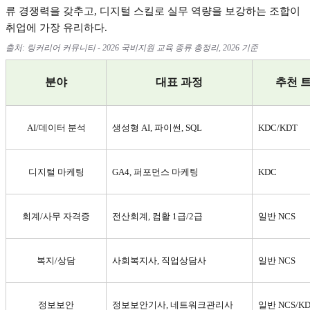
류 경쟁력을 갖추고
,
디지털 스킬로 실무 역량을 보강하는 조합이
취업에 가장 유리하다
.
출처
:
링커리어 커뮤니티
- 2026
국비지원 교육 종류 총정리
, 2026
기준
분야
대표 과정
추천 
AI/
데이터 분석
생성형
AI,
파이썬
, SQL
KDC/KDT
디지털 마케팅
GA4,
퍼포먼스 마케팅
KDC
회계
/
사무 자격증
전산회계
,
컴활
1
급
/2
급
일반
NCS
복지
/
상담
사회복지사
,
직업상담사
일반
NCS
정보보안
정보보안기사
,
네트워크관리사
일반
NCS/K