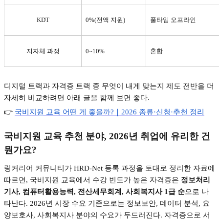
KDT
0%(
전액 지원
)
풀타임 오프라인
지자체 과정
0~10%
혼합
디지털 트랙과 자격증 트랙 중 무엇이 내게 맞는지 제도 전반을 더
자세히 비교하려면 아래 글을 함께 보면 좋다
.
👉
국비지원
교육
어떤
게
좋을까?
｜2026
종류·
신청·
추천
정리
국비지원 교육 추천 분야
, 2026
년 취업에 유리한 건
뭔가요
?
링커리어 커뮤니티가
HRD-Net
등록 과정을 토대로 정리한 자료에
따르면
,
국비지원 교육에서 수강 빈도가 높은 자격증은
정보처리
기사
,
컴퓨터활용능력
,
전산세무회계
,
사회복지사
1
급 순
으로 나
타난다
. 2026
년 시장 수요 기준으로는 정보보안
,
데이터 분석
,
요
양보호사
,
사회복지사 분야의 수요가 두드러진다
.
자격증으로 서