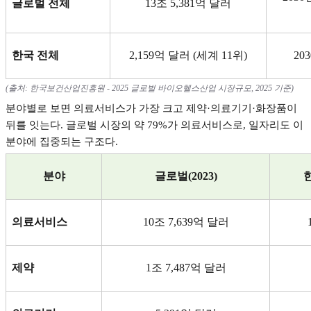
글로벌 전체
13
조
5,381
억 달러
한국 전체
2,159
억 달러
(
세계
11
위
)
203
(
출처
:
한국보건산업진흥원
- 2025
글로벌 바이오헬스산업 시장규모
, 2025
기준
)
분야별로 보면 의료서비스가 가장 크고 제약
·
의료기기
·
화장품이
뒤를 잇는다
.
글로벌 시장의 약
79%
가 의료서비스로
,
일자리도 이
분야에 집중되는 구조다
.
분야
글로벌
(2023)
의료서비스
10
조
7,639
억 달러
제약
1
조
7,487
억 달러