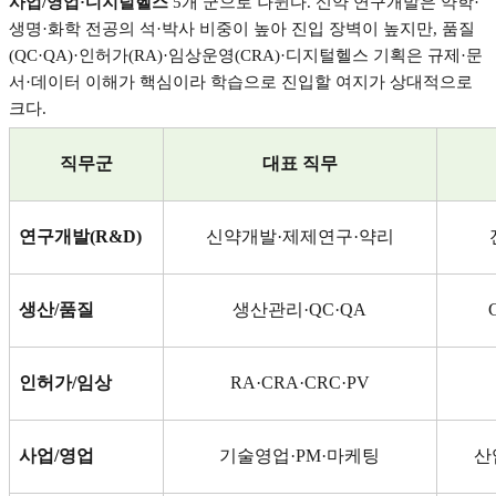
사업
/
영업
·
디지털헬스
5
개 군으로 나뉜다
.
신약 연구개발은 약학
·
생명
·
화학 전공의 석
·
박사 비중이 높아 진입 장벽이 높지만
,
품질
(QC·QA)·
인허가
(RA)·
임상운영
(CRA)·
디지털헬스 기획은 규제
·
문
서
·
데이터 이해가 핵심이라 학습으로 진입할 여지가 상대적으로
크다
.
직무군
대표 직무
연구개발
(R&D)
신약개발
·
제제연구
·
약리
생산
/
품질
생산관리
·QC·QA
인허가
/
임상
RA·CRA·CRC·PV
사업
/
영업
기술영업
·PM·
마케팅
산