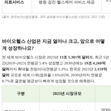
의료서비스
병원
·
검진
·
헬스케어 서비스 제공
(
출처
:
한국보건산업진흥원
- 2025
글로벌 바이오헬스산업 시장규모
, 2025
기준
)
바이오헬스 산업은 지금 얼마나 크고
,
앞으로 어떻
게 성장하나요
?
전 세계 바이오헬스 시장은
2023
년
13
조
5,381
억 달러
로
,
최근
5
년
간
(2019~2023)
연평균
5.4%
성장했고
2030
년에는
19
조
4,268
억
달러
까지 확대될 전망이다
(
연평균
5.3%).
한국은
2023
년
2,159
억
달러
규모로 세계
11
위
(
점유율
1.6%)
이며
, 2030
년까지 연평균
8.7%
로 글로벌 평균보다 빠르게 성장할 것으로 예측된다
.
구분
2023
년 시장규모
2030