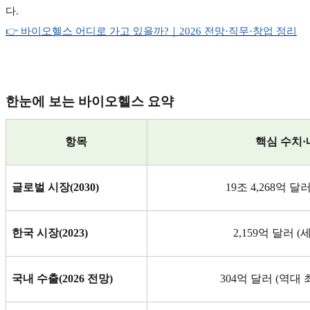
다
.
👉
바이오헬스
어디로
가고
있을까?
｜2026
전망·
직무·
창업
정리
한눈에 보는 바이오헬스 요약
항목
핵심 수치
·
글로벌 시장
(2030)
19
조
4,268
억 달
한국 시장
(2023)
2,159
억 달러
(
국내 수출
(2026
전망
)
304
억 달러
(
역대 