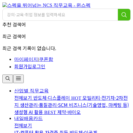
추천 검색어
최근 검색어
최근 검색 기록이 없습니다.
마이페이지
|
쿠폰함
회원가입
로그인
산업별 직무교육
전체보기
반도체·디스플레이
모빌리티·전기차·2차전
HOT
지
생산관리·품질관리·SCM
비즈니스(기술영업, 마케팅 등)
생성형 AI 활용
제약·바이오
BEST
내일배움카드
전체보기
IT·컴퓨터 활용
자격증 취득
반도체·이공계