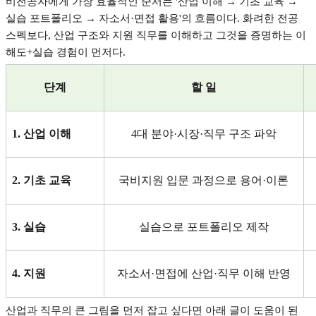
비전공자에게 가장 효율적인 순서는
'
산업 이해
→
기초 교육
→
실습 포트폴리오
→
자소서
·
면접 활용
'
의 흐름이다
.
화려한 전공
스펙보다
,
산업 구조와 지원 직무를 이해하고 그것을 증명하는 이
해도
+
실습 경험이 먼저다
.
단계
할 일
1.
산업 이해
4
대 분야
·
시장
·
직무 구조 파악
2.
기초 교육
국비지원 입문 과정으로 용어
·
이론
3.
실습
실습으로 포트폴리오 제작
4.
지원
자소서
·
면접에 산업
·
직무 이해 반영
산업과 직무의 큰 그림을 먼저 잡고 싶다면 아래 글이 도움이 된