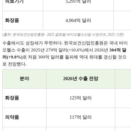
의료기기
5,291
억 달러
화장품
4,964
억 달러
(
출처
:
한국보건산업진흥원
- 2025
글로벌 바이오헬스산업 시장규모
, 2025
기준
)
수출에서도 성장세가 뚜렷하다
.
한국보건산업진흥원은 국내 바이
오헬스 수출이
2025
년
279
억 달러
(+10.6%)
에서
2026
년
304
억 달
러
(+9.0%)
로 처음
300
억 달러를 돌파해 역대 최대를 경신할 것으
로 전망했다
.
분야
2026
년 수출 전망
화장품
125
억 달러
의약품
117
억 달러