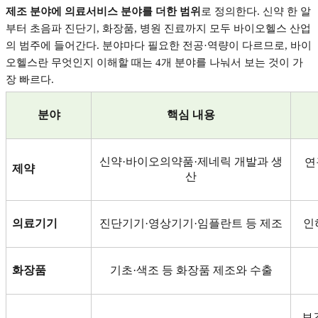
제조 분야에 의료서비스 분야를 더한 범위
로 정의한다
.
신약 한 알
부터 초음파 진단기
,
화장품
,
병원 진료까지 모두 바이오헬스 산업
의 범주에 들어간다
.
분야마다 필요한 전공
·
역량이 다르므로
,
바이
오헬스란 무엇인지 이해할 때는
4
개 분야를 나눠서 보는 것이 가
장 빠르다
.
분야
핵심 내용
신약
·
바이오의약품
·
제네릭 개발과 생
연
제약
산
의료기기
진단기기
·
영상기기
·
임플란트 등 제조
인
화장품
기초
·
색조 등 화장품 제조와 수출
보