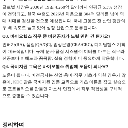
글로벌 시장은
2030
년
19
조
4,268
억 달러까지 연평균
5.3%
성장
이 전망되고
,
한국 수출도
2026
년 처음으로
304
억 달러를 넘어 역
대 최대를 경신할 것으로 예상됩니다
.
국내 고용도 전 산업 평균의
두 배 속도로 늘고 있어 성장 산업으로 분류됩니다
.
Q3.
바이오헬스 직무 중 비전공자가 노릴 만한 건 뭔가요
?
인허가
(RA),
품질
(QA/QC),
임상운영
(CRA/CRC),
디지털헬스 기획
이 대표적입니다
.
규제 문서
·
품질 시스템
·
데이터를 다루는 직무라
전공보다 이해도와 꼼꼼함
,
실습 경험이 더 중요하게 작용합니다
.
Q4.
국비지원 교육은 바이오헬스 취업에 도움이 되나요
?
도움이 됩니다
.
비전공자는 산업
·
용어
·
직무 기초가 약한 경우가 많
은데
, KDC
같은 국비지원 입문 교육으로 기초 이론을 잡고 실습으
로 포트폴리오를 만들면 자소서
·
면접에서 직무 적합성을 구체적
으로 증명할 수 있습니다
.
정리하며