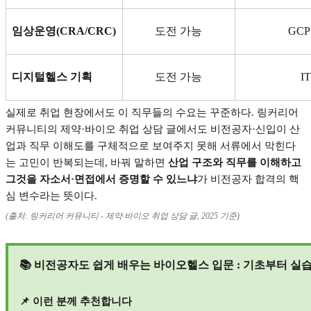
임상운영
(CRA/CRC)
도전 가능
GC
디지털헬스 기획
도전 가능
IT
실제로 취업 현장에서도 이 직무들의 수요는 꾸준하다
.
링커리어
커뮤니티의 제약
·
바이오 취업 상담 글에서도 비전공자
·
신입이 산
업과 직무 이해도를 구체적으로 보여주지 못해 서류에서 막힌다
는 고민이 반복되는데
,
바꿔 말하면
산업 구조와 직무를 이해하고
그것을 자소서
·
면접에서 증명할 수 있느냐
가 비전공자 합격의 핵
심 변수라는 뜻이다
.
(
출처
:
링커리어 커뮤니티
-
제약
·
바이오 취업 상담 글
, 2025
기준
)
📚
비전공자도 쉽게 배우는 바이오헬스 입문
:
기초부터 실
📌
이런 분께 추천합니다