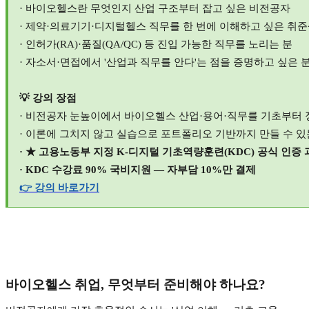
·
바이오헬스란 무엇인지 산업 구조부터 잡고 싶은 비전공자
·
제약
·
의료기기
·
디지털헬스 직무를 한 번에 이해하고 싶은 취
·
인허가
(RA)·
품질
(QA/QC)
등 진입 가능한 직무를 노리는 분
·
자소서
·
면접에서
'
산업과 직무를 안다
'
는 점을 증명하고 싶은 
💡
강의 장점
·
비전공자 눈높이에서 바이오헬스 산업
·
용어
·
직무를 기초부터 
·
이론에 그치지 않고 실습으로 포트폴리오 기반까지 만들 수 있
· ★
고용노동부 지정
K-
디지털 기초역량훈련
(KDC)
공식 인증 
· KDC
수강료
90%
국비지원
—
자부담
10%
만 결제
👉
강의
바로가기
바이오헬스 취업
,
무엇부터 준비해야 하나요
?