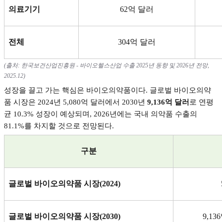
의료기기
62
억 달러
전체
304
억 달러
(
출처
:
한국보건산업진흥원
-
바이오헬스산업 수출
2025
년 동향 및
2026
년 전망
,
2025.12)
성장을 끌고 가는 핵심은 바이오의약품이다
.
글로벌 바이오의약
품 시장은
2024
년
5,080
억 달러에서
2030
년
9,136
억 달러
로 연평
균
10.3%
성장이 예상되며
, 2026
년에는 국내 의약품 수출의
81.1%
를 차지할 것으로 전망된다
.
구분
글로벌 바이오의약품 시장
(2024)
글로벌 바이오의약품 시장
(2030)
9,136