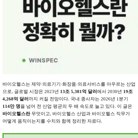
바이오헬스는 제약
·
의료기기
·
화장품
·
의료서비스를 아우르는 산업
으로
,
글로벌 시장은
2023
년
13
조
5,381
억 달러
에서
2030
년
19
조
4,268
억 달러
까지 커질 전망이다
.
국내 종사자는
2026
년
1
분기
114
만 명
을 넘어 전 산업 평균의 두 배 속도로 늘고 있다
.
이 글은
바이오헬스란
무엇이고
,
바이오헬스 산업과 바이오헬스 직무가
어떻게 움직이는지를 수치와 함께 정리한 자료다
.