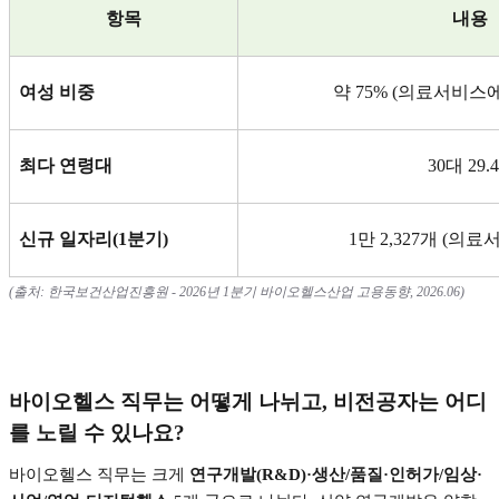
항목
내용
여성 비중
약
75% (
의료서비스에
최다 연령대
30
대
29.
신규 일자리
(1
분기
)
1
만
2,327
개
(
의료
(
출처
:
한국보건산업진흥원
- 2026
년
1
분기 바이오헬스산업 고용동향
, 2026.06)
바이오헬스 직무는 어떻게 나뉘고
,
비전공자는 어디
를 노릴 수 있나요
?
바이오헬스 직무는 크게
연구개발
(R&D)·
생산
/
품질
·
인허가
/
임상
·