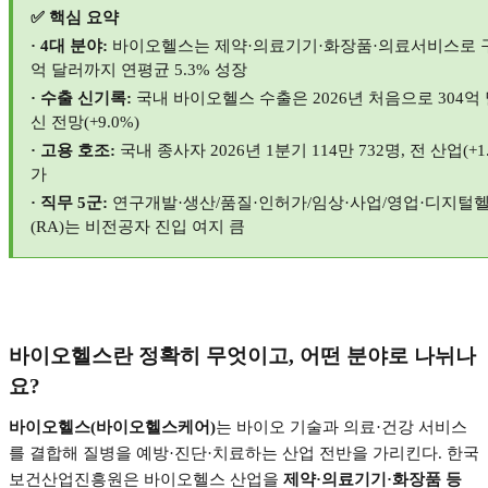
✅
핵심 요약
· 4
대 분야
:
바이오헬스는 제약
·
의료기기
·
화장품
·
의료서비스로 
억 달러까지 연평균
5.3%
성장
·
수출 신기록
:
국내 바이오헬스 수출은
2026
년 처음으로
304
억
신 전망
(+9.0%)
·
고용 호조
:
국내 종사자
2026
년
1
분기
114
만
732
명
,
전 산업
(+1
가
·
직무
5
군
:
연구개발
·
생산
/
품질
·
인허가
/
임상
·
사업
/
영업
·
디지털
(RA)
는 비전공자 진입 여지 큼
바이오헬스란 정확히 무엇이고
,
어떤 분야로 나뉘나
요
?
바이오헬스
(
바이오헬스케어
)
는 바이오 기술과 의료
·
건강 서비스
를 결합해 질병을 예방
·
진단
·
치료하는 산업 전반을 가리킨다
.
한국
보건산업진흥원은 바이오헬스 산업을
제약
·
의료기기
·
화장품 등