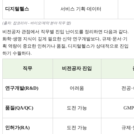
디지털헬스
서비스 기획
·
데이터
(
출처
:
잡코리아
-
바이오
/
제약 분야 직무 맵
)
비전공자 관점에서 직무별 진입 난이도를 정리하면 다음과 같다
.
화학
·
생명 지식이 깊게 필요한 신약 연구개발보다
,
규제
·
문서
·
기
획 역량이 중요한 인허가나 품질
,
디지털헬스가 상대적으로 진입
하기 수월하다
.
직무
비전공자 진입
연구개발
(R&D)
어려움
전공
·
품질
(QA/QC)
도전 가능
GM
인허가
(RA)
도전 가능
규제
·