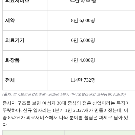
의료서비스
94
만
6,000
명
제약
8
만
6,000
명
의료기기
6
만
5,000
명
화장품
4
만
4,000
명
전체
114
만
732
명
(
출처
:
한국보건산업진흥원
- 2026
년
1
분기 바이오헬스산업 고용동향
, 2026.06)
종사자 구조를 보면 여성과
30
대 중심의 젊은 산업이라는 특징이
뚜렷하다
.
신규 일자리는
1
분기
1
만
2,327
개가 만들어졌는데
,
이
중
85.3%
가 의료서비스에서 나와 분야별 쏠림은 과제로 남아 있
다
.