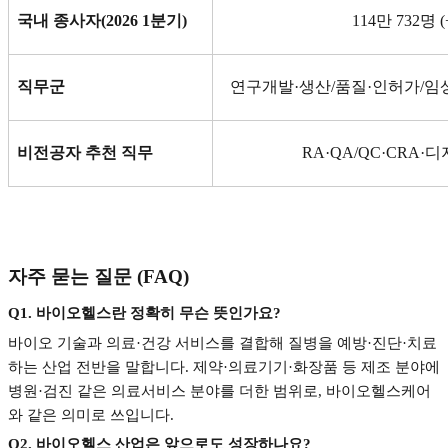
국내 종사자
(2026 1
분기
)
114
만
732
명
(
직무군
연구개발
·
생산
/
품질
·
인허가
/
임
비전공자 추천 직무
RA·QA/QC·CRA·
디
자주 묻는 질문
(FAQ)
Q1.
바이오헬스란 정확히 무슨 뜻인가요
?
바이오 기술과 의료
·
건강 서비스를 결합해 질병을 예방
·
진단
·
치료
하는 산업 전반을 말합니다
.
제약
·
의료기기
·
화장품 등 제조 분야에
병원
·
검진 같은 의료서비스 분야를 더한 범위로
,
바이오헬스케어
와 같은 의미로 쓰입니다
.
Q2.
바이오헬스 산업은 앞으로도 성장하나요
?