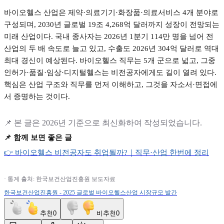
바이오헬스 산업은 제약
·
의료기기
·
화장품
·
의료서비스
4
개 분야로
구성되며
, 2030
년 글로벌
19
조
4,268
억 달러까지 성장이 전망되는
미래 산업이다
.
국내 종사자는
2026
년
1
분기
114
만 명을 넘어 전
산업의 두 배 속도로 늘고 있고
,
수출도
2026
년
304
억 달러로 역대
최대 경신이 예상된다
.
바이오헬스 직무는
5
개 군으로 넓고
,
그중
인허가
·
품질
·
임상
·
디지털헬스는 비전공자에게도 길이 열려 있다
.
핵심은 산업 구조와 직무를 먼저 이해하고
,
그것을 자소서
·
면접에
서 증명하는 것이다
.
📌
본 글은
2026
년 기준으로 최신화하여 작성되었습니다
.
📌
함께 보면 좋은 글
👉
바이오헬스
비전공자도
취업될까?
｜직무·
산업
한번에
정리
·
통계 출처
:
한국보건산업진흥원 보도자료
한국보건산업진흥원 - 2025
글로벌
바이오헬스산업
시장규모
발간
추천
0
비추천
0